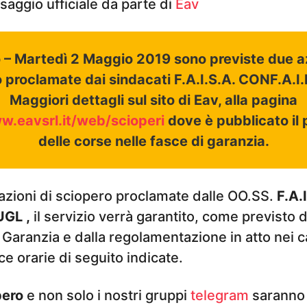
saggio ufficiale da parte di
Eav
 – Martedì 2 Maggio 2019 sono previste due az
 proclamate dai sindacati F.A.I.S.A. CONF.A.I.
Maggiori dettagli sul sito di Eav, alla pagina
w.eavsrl.it/web/scioperi
dove è pubblicato i
delle corse nelle fasce di garanzia.
e azioni di sciopero proclamate dalle OO.SS.
F.A.
UGL
,
il servizio verrà garantito, come previsto d
aranzia e dalla regolamentazione in atto nei cas
ce orarie di seguito indicate.
pero
e non solo i nostri gruppi
telegram
saranno 