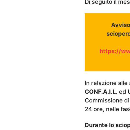
Di seguito il mes
Avviso
sciopero
https://ww
In relazione all
CONF.A.I.L.
ed
Commissione di G
24 ore, nelle fas
Durante lo scio