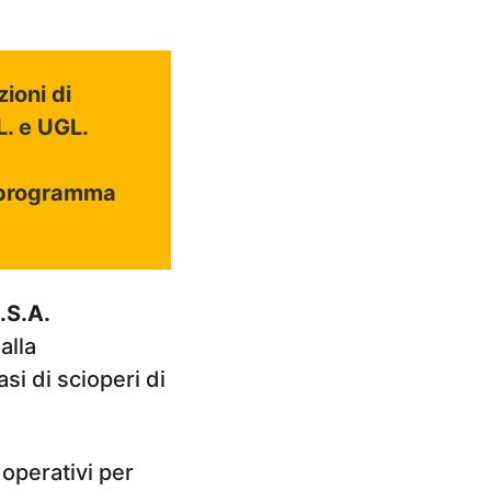
ioni di
L. e UGL.
l programma
I.S.A.
alla
i di scioperi di
operativi per