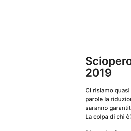
n
i
a
g
o
Scioper
2019
Ci risiamo quasi
parole la riduzi
saranno garantit
La colpa di chi 