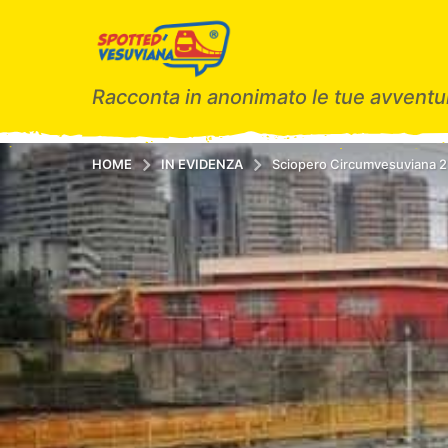
Racconta in anonimato le tue avventur
HOME
IN EVIDENZA
Sciopero Circumvesuviana 2