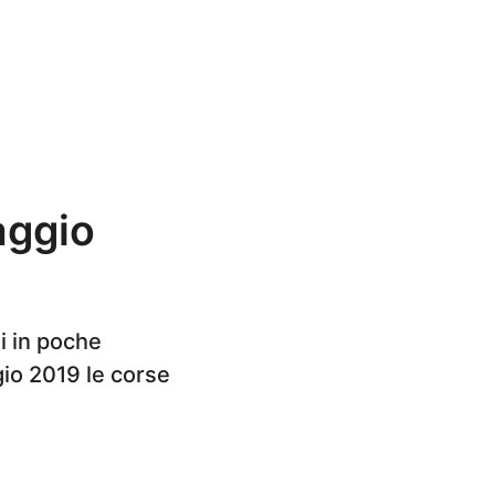
aggio
i in poche
gio 2019 le corse