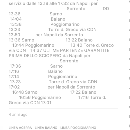
servizio dalle 13.18 alle 17.32 da Napoli per
Sorrento DD
13:36 Sarno
14:04 Baiano
13:38 Poggiomarino
13:23 Torre d. Greco via CDN
13:50 per Napoli da Sorrento
13:36 Sarno 13:22 Baiano
13:44 Poggiomarino 13:40 Torre d. Greco
via CDN 14:37 ULTIME PARTENZE GARANTITE
PRIMA DELLO SCIOPERO da Napoli per
Sorrento
17:06 Sarno
17:16 Baiano
17:14 Poggiomarino
17:23 Torre d. Greco via CDN
17:02 per Napoli da Sorrento
16:48 Sarno 17:22 Baiano
16:56 Poggiomarino 17:16 Torre d.
Greco via CDN 17:01
4 anni ago
4
a
n
LINEA ACERRA
,
LINEA BAIANO
,
LINEA POGGIOMARINO
,