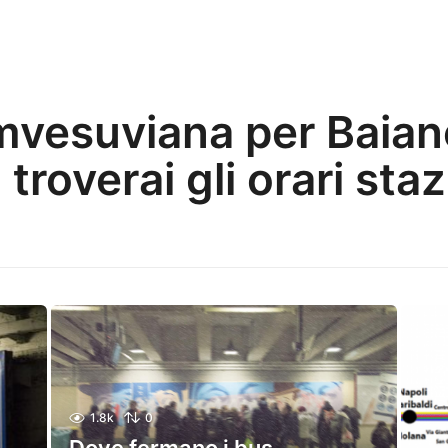
umvesuviana per Baiano
troverai gli orari sta
1.8k
0
Dove fermano i bus