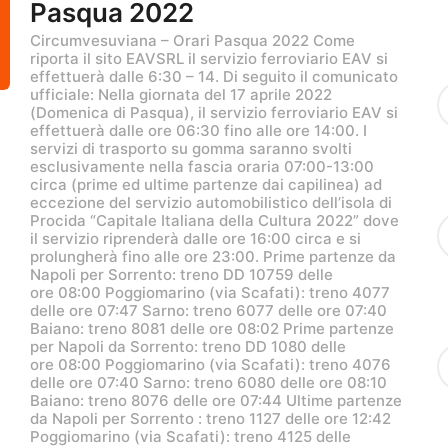
Pasqua 2022
Circumvesuviana – Orari Pasqua 2022 Come
riporta il sito EAVSRL il servizio ferroviario EAV si
effettuerà dalle 6:30 – 14. Di seguito il comunicato
ufficiale: Nella giornata del 17 aprile 2022
(Domenica di Pasqua), il servizio ferroviario EAV si
effettuerà dalle ore 06:30 fino alle ore 14:00. I
servizi di trasporto su gomma saranno svolti
esclusivamente nella fascia oraria 07:00-13:00
circa (prime ed ultime partenze dai capilinea) ad
eccezione del servizio automobilistico dell’isola di
Procida “Capitale Italiana della Cultura 2022” dove
il servizio riprenderà dalle ore 16:00 circa e si
prolungherà fino alle ore 23:00. Prime partenze da
Napoli per Sorrento: treno DD 10759 delle
ore 08:00 Poggiomarino (via Scafati): treno 4077
delle ore 07:47 Sarno: treno 6077 delle ore 07:40
Baiano: treno 8081 delle ore 08:02 Prime partenze
per Napoli da Sorrento: treno DD 1080 delle
S
ore 08:00 Poggiomarino (via Scafati): treno 4076
e
delle ore 07:40 Sarno: treno 6080 delle ore 08:10
a
Baiano: treno 8076 delle ore 07:44 Ultime partenze
r
da Napoli per Sorrento : treno 1127 delle ore 12:42
c
Poggiomarino (via Scafati): treno 4125 delle
h