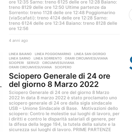
ore 12:35 Sarno: treno 6125 delle ore 12:28 Baiano:
f
treno 8129 delle ore 12:50 Ultime partenze da
C
o
Sorrento: treno 1128 delle ore 12:48 Poggiomarino
a
r
(viaScafati): treno 4124 delle ore 12:28 Sarno:
t
:
treno 6124 delle ore 12:34 Baiano: treno 8128 delle
e
ore 12:56
g
o
4 anni ago
4
r
a
i
n
LINEA BAIANO
,
LINEA POGGIOMARINO
,
LINEA SAN GIORGIO
,
a
n
LINEA SARNO
,
LINEA SORRENTO
,
ORARI CIRCUMVESUVIANA
,
i
SCIOPERI
,
SERVIZI
CIRCUMVESUVIANA
,
ORARI CIRCUMVESUVIANA
,
SCIOPERO
a
Sciopero Generale di 24 ore
g
o
del giorno 8 Marzo 2022
Sciopero Generale di 24 ore del giorno 8 Marzo
2022 In data 8 marzo 2022 è stato proclamato uno
sciopero generale di 24 ore dalla sigla sindacale
USB – Unione Sindacale di Base. Motivazioni dello
sciopero: Contro le molestie sui luoghi di lavoro, per
i diritti e contro le disparità salariali di genere, per
la difesa della legge 194, la tutela della salute e la
sicurezza sui luoghi di lavoro. PRIME PARTENZE