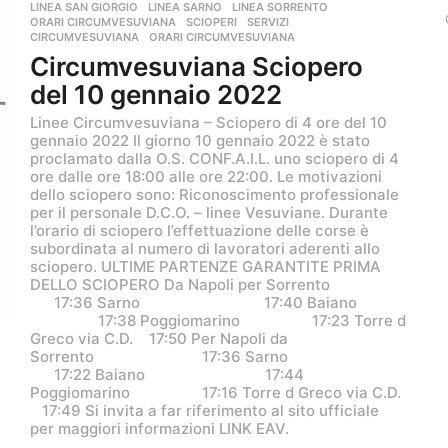
n
LINEA SAN GIORGIO
,
LINEA SARNO
,
LINEA SORRENTO
,
i
ORARI CIRCUMVESUVIANA
,
SCIOPERI
,
SERVIZI
CIRCUMVESUVIANA
,
ORARI CIRCUMVESUVIANA
a
Circumvesuviana Sciopero
g
o
del 10 gennaio 2022
Linee Circumvesuviana – Sciopero di 4 ore del 10
gennaio 2022 Il giorno 10 gennaio 2022 è stato
proclamato dalla O.S. CONF.A.I.L. uno sciopero di 4
ore dalle ore 18:00 alle ore 22:00. Le motivazioni
dello sciopero sono: Riconoscimento professionale
per il personale D.C.O. – linee Vesuviane. Durante
l’orario di sciopero l’effettuazione delle corse è
subordinata al numero di lavoratori aderenti allo
sciopero. ULTIME PARTENZE GARANTITE PRIMA
DELLO SCIOPERO Da Napoli per Sorrento
17:36 Sarno 17:40 Baiano
17:38 Poggiomarino 17:23 Torre d
Greco via C.D. 17:50 Per Napoli da
Sorrento 17:36 Sarno
17:22 Baiano 17:44
Poggiomarino 17:16 Torre d Greco via C.D.
17:49 Si invita a far riferimento al sito ufficiale
per maggiori informazioni LINK EAV.