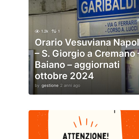
1.2k
1
Orario Vesuviana Napol
– S. Giorgio a Cremano 
Baiano – aggiornati
ottobre 2024
by
gestione
2 anni ago
2
a
n
n
i
a
g
o