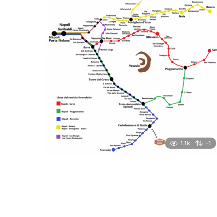
1.1k
-1