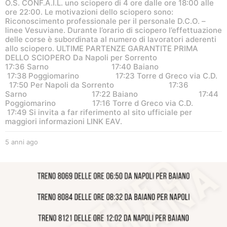
O.S. CONF.A.I.L. uno sciopero di 4 ore dalle ore 18:00 alle
ore 22:00. Le motivazioni dello sciopero sono:
Riconoscimento professionale per il personale D.C.O. –
linee Vesuviane. Durante l’orario di sciopero l’effettuazione
delle corse è subordinata al numero di lavoratori aderenti
allo sciopero. ULTIME PARTENZE GARANTITE PRIMA
DELLO SCIOPERO Da Napoli per Sorrento
17:36 Sarno 17:40 Baiano
17:38 Poggiomarino 17:23 Torre d Greco via C.D.
17:50 Per Napoli da Sorrento 17:36
Sarno 17:22 Baiano 17:44
Poggiomarino 17:16 Torre d Greco via C.D.
17:49 Si invita a far riferimento al sito ufficiale per
maggiori informazioni LINK EAV.
5 anni ago
5
a
n
n
i
a
g
o