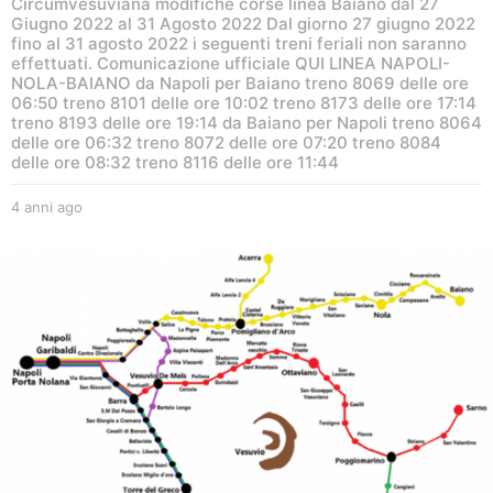
Circumvesuviana modifiche corse linea Baiano dal 27
Giugno 2022 al 31 Agosto 2022 Dal giorno 27 giugno 2022
fino al 31 agosto 2022 i seguenti treni feriali non saranno
effettuati. Comunicazione ufficiale QUI LINEA NAPOLI-
NOLA-BAIANO da Napoli per Baiano treno 8069 delle ore
06:50 treno 8101 delle ore 10:02 treno 8173 delle ore 17:14
treno 8193 delle ore 19:14 da Baiano per Napoli treno 8064
delle ore 06:32 treno 8072 delle ore 07:20 treno 8084
delle ore 08:32 treno 8116 delle ore 11:44
4 anni ago
4
a
n
n
i
a
g
o