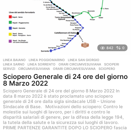
842
0
LINEA BAIANO
,
LINEA POGGIOMARINO
,
LINEA SAN GIORGIO
,
LINEA SARNO
,
LINEA SORRENTO
,
ORARI CIRCUMVESUVIANA
,
SCIOPERI
,
SERVIZI
CIRCUMVESUVIANA
,
ORARI CIRCUMVESUVIANA
,
SCIOPERO
Sciopero Generale di 24 ore del giorno
8 Marzo 2022
Sciopero Generale di 24 ore del giorno 8 Marzo 2022 In
data 8 marzo 2022 è stato proclamato uno sciopero
generale di 24 ore dalla sigla sindacale USB – Unione
Sindacale di Base. Motivazioni dello sciopero: Contro le
molestie sui luoghi di lavoro, per i diritti e contro le
disparità salariali di genere, per la difesa della legge 194,
la tutela della salute e la sicurezza sui luoghi di lavoro.
PRIME PARTENZE GARANTITE DOPO LO SCIOPERO fascia