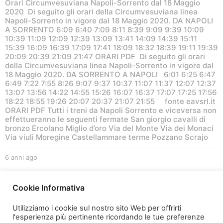
Orari Circumvesuviana Napoli-Sorrento dal 18 Maggio
2020 Di seguito gli orari della Circumvesuviana linea
Napoli-Sorrento in vigore dal 18 Maggio 2020. DA NAPOLI
A SORRENTO 6:09 6:40 7:09 8:11 8:39 9:09 9:39 10:09
10:39 11:09 12:09 12:39 13:09 13:41 14:09 14:39 15:11
15:39 16:09 16:39 17:09 17:41 18:09 18:32 18:39 19:11 19:39
20:09 20:39 21:09 21:47 ORARI PDF Di seguito gli orari
della Circumvesuviana linea Napoli-Sorrento in vigore dal
18 Maggio 2020. DA SORRENTO A NAPOLI 6:01 6:25 6:47
6:49 7:22 7:55 8:26 9:07 9:37 10:37 11:07 11:37 12:07 12:37
13:07 13:56 14:22 14:55 15:26 16:07 16:37 17:07 17:25 17:56
18:22 18:55 19:26 20:07 20:37 21:07 21:55 fonte eavsrl.it
ORARI PDF Tutti i treni da Napoli Sorrento e viceversa non
effettueranno le seguenti fermate San giorgio cavalli di
bronzo Ercolano Miglio d’oro Via del Monte Via dei Monaci
Via viuli Moregine Castellammare terme Pozzano Scrajo
6 anni ago
6
a
n
1
2
n
Cookie Informativa
i
a
Utilizziamo i cookie sul nostro sito Web per offrirti
g
l'esperienza più pertinente ricordando le tue preferenze