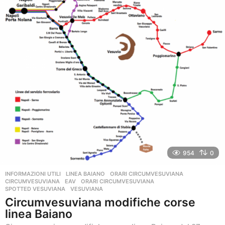
o
954
0
INFORMAZIONI UTILI
,
LINEA BAIANO
,
ORARI CIRCUMVESUVIANA
CIRCUMVESUVIANA
,
EAV
,
ORARI CIRCUMVESUVIANA
,
SPOTTED VESUVIANA
,
VESUVIANA
Circumvesuviana modifiche corse
linea Baiano