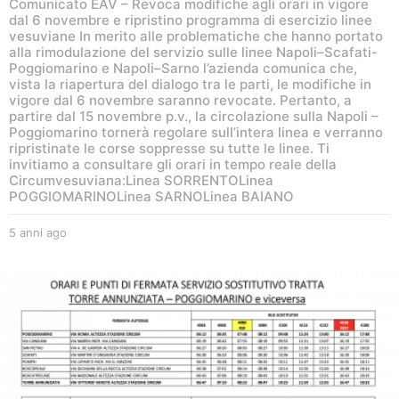
Comunicato EAV – Revoca modifiche agli orari in vigore
dal 6 novembre e ripristino programma di esercizio linee
vesuviane In merito alle problematiche che hanno portato
alla rimodulazione del servizio sulle linee Napoli–Scafati-
Poggiomarino e Napoli–Sarno l’azienda comunica che,
vista la riapertura del dialogo tra le parti, le modifiche in
vigore dal 6 novembre saranno revocate. Pertanto, a
partire dal 15 novembre p.v., la circolazione sulla Napoli –
Poggiomarino tornerà regolare sull’intera linea e verranno
ripristinate le corse soppresse su tutte le linee. Ti
invitiamo a consultare gli orari in tempo reale della
Circumvesuviana:Linea SORRENTOLinea
POGGIOMARINOLinea SARNOLinea BAIANO
5 anni ago
5
a
n
n
i
a
g
o