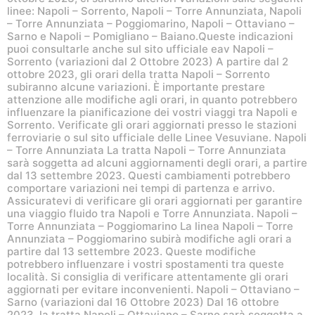
linee: Napoli – Sorrento, Napoli – Torre Annunziata, Napoli
– Torre Annunziata – Poggiomarino, Napoli – Ottaviano –
Sarno e Napoli – Pomigliano – Baiano.Queste indicazioni
puoi consultarle anche sul sito ufficiale eav Napoli –
Sorrento (variazioni dal 2 Ottobre 2023) A partire dal 2
ottobre 2023, gli orari della tratta Napoli – Sorrento
subiranno alcune variazioni. È importante prestare
attenzione alle modifiche agli orari, in quanto potrebbero
influenzare la pianificazione dei vostri viaggi tra Napoli e
Sorrento. Verificate gli orari aggiornati presso le stazioni
ferroviarie o sul sito ufficiale delle Linee Vesuviane. Napoli
– Torre Annunziata La tratta Napoli – Torre Annunziata
sarà soggetta ad alcuni aggiornamenti degli orari, a partire
dal 13 settembre 2023. Questi cambiamenti potrebbero
comportare variazioni nei tempi di partenza e arrivo.
Assicuratevi di verificare gli orari aggiornati per garantire
una viaggio fluido tra Napoli e Torre Annunziata. Napoli –
Torre Annunziata – Poggiomarino La linea Napoli – Torre
Annunziata – Poggiomarino subirà modifiche agli orari a
partire dal 13 settembre 2023. Queste modifiche
potrebbero influenzare i vostri spostamenti tra queste
località. Si consiglia di verificare attentamente gli orari
aggiornati per evitare inconvenienti. Napoli – Ottaviano –
Sarno (variazioni dal 16 Ottobre 2023) Dal 16 ottobre
2023, la tratta Napoli – Ottaviano – Sarno sarà soggetta a