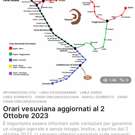
1.4k
0
INFORMAZIONI UTILI
,
LINEA POGGIOMARINO
,
LINEA SARNO
,
LINEA SORRENTO
,
ORARI CIRCUMVESUVIANA
NAPOLI-SORRENTO
,
ORARI
,
ORARI CIRCUMVESUVIANA
Orari vesuviana aggiornati al 2
Ottobre 2023
È importante essere informati sulle variazioni per garantire
un viaggio agevole e senza intoppi. Inoltre, a partire dal 2
ottobre 2023, ci saranno ulteriori variazioni sulle seguenti