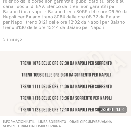
l’elenco delle corse non garantite, pubblicato sul sito e sui
canali social di EAV. Elenco dei treni non garantiti per
Baiano Linea Napoli- Baiano treno 8069 delle ore 06:50 da
Napoli per Baiano treno 8084 delle ore 08:32 da Baiano
per Napoli treno 8121 delle ore 12:02 da Napoli per Baiano
treno 8136 delle ore 13:44 da Baiano per Napoli
5 anni ago
5
a
n
n
i
a
g
o
671
0
INFORMAZIONI UTILI
,
LINEA SORRENTO
,
ORARI CIRCUMVESUVIANA
,
SERVIZI
ORARI CIRCUMVESUVIANA