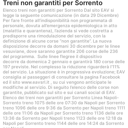
Treni non garantiti per Sorrento
Elenco treni non garantiti per Sorrento Dal sito EAV si
legge la seguente comunicazione (in data 29 Dicembre)
Per fare fronte all’indisponibilità non programmata di
personale, dovuta all’emergenza epidemiologica in atto
(malattia e quarantena), l’azienda si vede costretta a
predisporre una rimodulazione del servizio, con la
definizione di alcune corse “non garantite”. La nuova
disposizione decorre da domani 30 dicembre per le linee
vesuviane, dove saranno garantite 206 corse delle 236
del programma. Sulle linee flegree il dispositivo
decorre da domenica 2 gennaio e garantirà 180 corse delle
197 previste. Nel complesso la riduzione riguarderà l’11%
del servizio. La situazione è in progressiva evoluzione; EAV
consiglia ai passeggeri di consultare la pagina Facebook
ed il sito www.eavsrl.it , su cui vengono anticipate le
modifiche al servizio. Di seguito l’elenco delle corse non
garantite, pubblicato sul sito e sui canali social di EAV.
Elenco dei treni non garantiti per Sorrento Linea Napoli-
Sorrento treno 1075 delle ore 07:30 da Napoli per Sorrento
treno 1096 delle ore 9:36 da Sorrento per Napoli treno 1111
delle ore 11:06 da Napoli per Sorrento treno 1136 delle ore
13:36 da Sorrento per Napoli treno 1123 delle ore 12:18 da
Napoli per Sorrento treno 1144 delle ore 14:24 da Sorrento