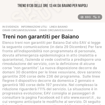
693
0
IN EVIDENZA
,
INFORMAZIONI UTILI
,
LINEA BAIANO
,
ORARI CIRCUMVESUVIANA
ORARI CIRCUMVESUVIANA
Treni non garantiti per Baiano
Elenco treni non garantiti per Baiano Dal sito EAV si legge
la seguente comunicazione (in data 29 Dicembre) Per fare
fronte all’indisponibilità non programmata di personale,
dovuta all’emergenza epidemiologica in atto (malattia e
quarantena), l’azienda si vede costretta a predisporre una
rimodulazione del servizio, con la definizione di alcune
corse “non garantite”. La nuova disposizione decorre da
domani 30 dicembre per le linee vesuviane, dove saranno
garantite 206 corse delle 236 del programma. Sulle linee
flegree il dispositivo decorre da domenica 2 gennaio e
garantirà 180 corse delle 197 previste. Nel complesso la
riduzione riguarderà l’11% del servizio. La situazione è in
progressiva evoluzione; EAV consiglia ai passeggeri di
consultare la pagina Facebook ed il sito www.eavsrl.it , su
cui vengono anticipate le modifiche al servizio. Di seguito