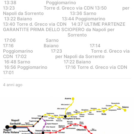
13:38 Poggiomarino
13:23 Torre d. Greco via CDN 13:50 per
Napoli da Sorrento 13:36 Sarno
13:22 Baiano 13:44 Poggiomarino
13:40 Torre d. Greco via CDN 14:37 ULTIME PARTENZE
GARANTITE PRIMA DELLO SCIOPERO da Napoli per
Sorrento
17:06 Sarno
17:16 Baiano 17:14
Poggiomarino 17:23 Torre d. Greco via
CDN 17:02 per Napoli da Sorrento
16:48 Sarno 17:22 Baiano
16:56 Poggiomarino 17:16 Torre d. Greco via CDN
17:01
4 anni ago
4
a
n
n
i
a
g
o