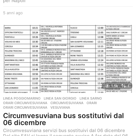
per Napoli
5 anni ago
5
a
n
n
i
a
g
o
1.5k
1
LINEA POGGIOMARINO
,
LINEA SAN GIORGIO
,
LINEA SARNO
,
ORARI CIRCUMVESUVIANA
CIRCUMVESUVIANA
,
ORARI
,
ORARI CIRCUMVESUVIANA
,
VESUVIANA
Circumvesuviana bus sostitutivi dal
06 dicembre
Circumvesuviana servizi bus sostituivi dal 06 dicembre
Dal sito EAV si legge il seguente avviso A far data dal 06