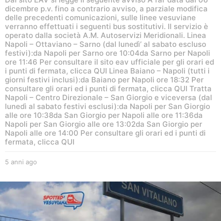
dicembre p.v. fino a contrario avviso, a parziale modifica
delle precedenti comunicazioni, sulle linee vesuviane
verranno effettuati i seguenti bus sostitutivi. Il servizio è
operato dalla società A.M. Autoservizi Meridionali. Linea
Napoli – Ottaviano – Sarno (dal lunedì’ al sabato escluso
festivi):da Napoli per Sarno ore 10:04da Sarno per Napoli
ore 11:46 Per consultare il sito eav ufficiale per gli orari ed
i punti di fermata, clicca QUI Linea Baiano – Napoli (tutti i
giorni festivi inclusi):da Baiano per Napoli ore 18:32 Per
consultare gli orari ed i punti di fermata, clicca QUI Tratta
Napoli – Centro Direzionale – San Giorgio e viceversa (dal
lunedì al sabato festivi esclusi):da Napoli per San Giorgio
alle ore 10:38da San Giorgio per Napoli alle ore 11:36da
Napoli per San Giorgio alle ore 13:02da San Giorgio per
Napoli alle ore 14:00 Per consultare gli orari ed i punti di
fermata, clicca QUI
5 anni ago
5
a
n
n
i
a
g