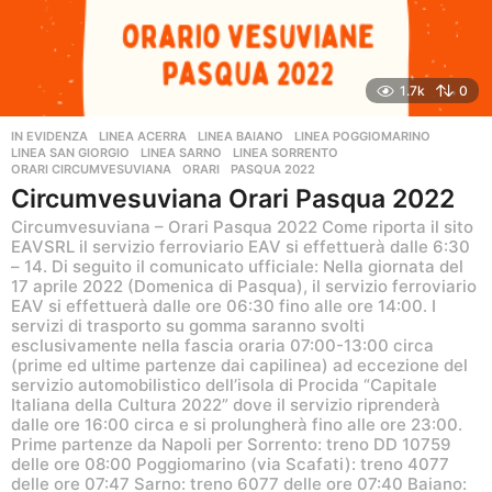
1.7k
0
IN EVIDENZA
,
LINEA ACERRA
,
LINEA BAIANO
,
LINEA POGGIOMARINO
,
LINEA SAN GIORGIO
,
LINEA SARNO
,
LINEA SORRENTO
,
ORARI CIRCUMVESUVIANA
ORARI
,
PASQUA 2022
Circumvesuviana Orari Pasqua 2022
Circumvesuviana – Orari Pasqua 2022 Come riporta il sito
EAVSRL il servizio ferroviario EAV si effettuerà dalle 6:30
– 14. Di seguito il comunicato ufficiale: Nella giornata del
17 aprile 2022 (Domenica di Pasqua), il servizio ferroviario
EAV si effettuerà dalle ore 06:30 fino alle ore 14:00. I
servizi di trasporto su gomma saranno svolti
esclusivamente nella fascia oraria 07:00-13:00 circa
(prime ed ultime partenze dai capilinea) ad eccezione del
servizio automobilistico dell’isola di Procida “Capitale
Italiana della Cultura 2022” dove il servizio riprenderà
dalle ore 16:00 circa e si prolungherà fino alle ore 23:00.
Prime partenze da Napoli per Sorrento: treno DD 10759
delle ore 08:00 Poggiomarino (via Scafati): treno 4077
delle ore 07:47 Sarno: treno 6077 delle ore 07:40 Baiano: