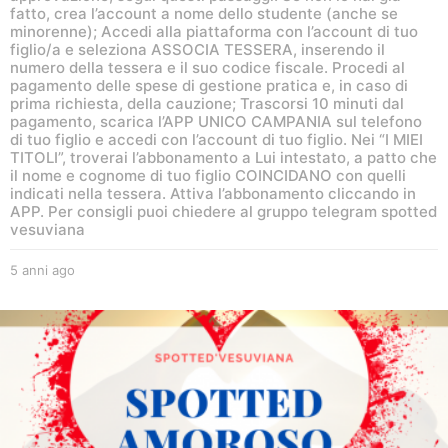
fatto, crea l’account a nome dello studente (anche se
minorenne); Accedi alla piattaforma con l’account di tuo
figlio/a e seleziona ASSOCIA TESSERA, inserendo il
numero della tessera e il suo codice fiscale. Procedi al
pagamento delle spese di gestione pratica e, in caso di
prima richiesta, della cauzione; Trascorsi 10 minuti dal
pagamento, scarica l’APP UNICO CAMPANIA sul telefono
di tuo figlio e accedi con l’account di tuo figlio. Nei “I MIEI
TITOLI”, troverai l’abbonamento a Lui intestato, a patto che
il nome e cognome di tuo figlio COINCIDANO con quelli
indicati nella tessera. Attiva l’abbonamento cliccando in
APP. Per consigli puoi chiedere al gruppo telegram spotted
vesuviana
5 anni ago
5
a
n
n
i
a
g
o