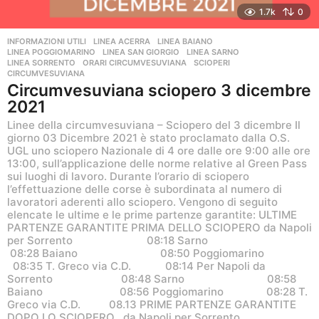
1.7k
0
INFORMAZIONI UTILI
,
LINEA ACERRA
,
LINEA BAIANO
,
LINEA POGGIOMARINO
,
LINEA SAN GIORGIO
,
LINEA SARNO
,
LINEA SORRENTO
,
ORARI CIRCUMVESUVIANA
,
SCIOPERI
CIRCUMVESUVIANA
Circumvesuviana sciopero 3 dicembre
2021
Linee della circumvesuviana – Sciopero del 3 dicembre Il
giorno 03 Dicembre 2021 è stato proclamato dalla O.S.
UGL uno sciopero Nazionale di 4 ore dalle ore 9:00 alle ore
13:00, sull’applicazione delle norme relative al Green Pass
sui luoghi di lavoro. Durante l’orario di sciopero
l’effettuazione delle corse è subordinata al numero di
lavoratori aderenti allo sciopero. Vengono di seguito
elencate le ultime e le prime partenze garantite: ULTIME
PARTENZE GARANTITE PRIMA DELLO SCIOPERO da Napoli
per Sorrento 08:18 Sarno
08:28 Baiano 08:50 Poggiomarino
08:35 T. Greco via C.D. 08:14 Per Napoli da
Sorrento 08:48 Sarno 08:58
Baiano 08:56 Poggiomarino 08:28 T.
Greco via C.D. 08.13 PRIME PARTENZE GARANTITE
DOPO LO SCIOPERO da Napoli per Sorrento