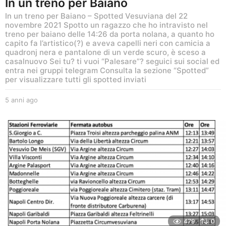
In un treno per Baiano
In un treno per Baiano – Spotted Vesuviana del 22
novembre 2021 Spotto un ragazzo che ho intravisto nel
treno per baiano delle 14:26 da porta nolana, a quanto ho
capito fa l’artistico(?) e aveva capelli neri con camicia a
quadronj nera e pantalone di un verde scuro, è sceso a
casalnuovo Sei tu? ti vuoi “Palesare”? seguici sui social ed
entra nei gruppi telegram Consulta la sezione “Spotted”
per visualizzare tutti gli spotted inviati
5 anni ago
5
a
n
n
i
a
g
o
479
0