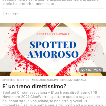
storia ha preferito l’anonimato
5 anni ago
5
a
n
n
i
a
g
o
1.6k
0
SPOTTED
,
SPOTTED - MESSAGGI ANONIMI
CIRCUMVESUVIANA
E’ un treno direttissimo?
Spotted Circumvesuviana – E’ un treno direttissimo? 18
Novembre 2021 Ciao!Vorrei spottare questo ragazzo che
ho incontrato in vesuviana,se non erro giovedì 18
novembre.È salito a santa maria del pozzo ed è sceso a via