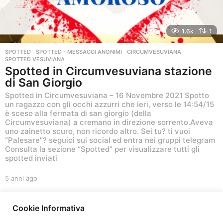
1.6k
1
SPOTTED
,
SPOTTED - MESSAGGI ANONIMI
CIRCUMVESUVIANA
,
SPOTTED VESUVIANA
Spotted in Circumvesuviana stazione
di San Giorgio
Spotted in Circumvesuviana – 16 Novembre 2021 Spotto
un ragazzo con gli occhi azzurri che ieri, verso le 14:54/15
è sceso alla fermata di san giorgio (della
Circumvesuviana) a cremano in direzione sorrento.Aveva
uno zainetto scuro, non ricordo altro. Sei tu? ti vuoi
“Palesare”? seguici sui social ed entra nei gruppi telegram
Consulta la sezione “Spotted” per visualizzare tutti gli
spotted inviati
5 anni ago
5
a
n
1
2
n
Cookie Informativa
i