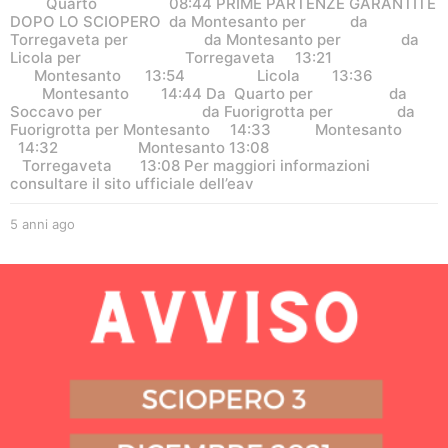
Quarto 08:44 PRIME PARTENZE GARANTITE
DOPO LO SCIOPERO da Montesanto per da
Torregaveta per da Montesanto per da
Licola per Torregaveta 13:21
Montesanto 13:54 Licola 13:36
Montesanto 14:44 Da Quarto per da
Soccavo per da Fuorigrotta per da
Fuorigrotta per Montesanto 14:33 Montesanto
14:32 Montesanto 13:08
Torregaveta 13:08 Per maggiori informazioni
consultare il sito ufficiale dell’eav
5 anni ago
5
a
n
n
i
a
g
o