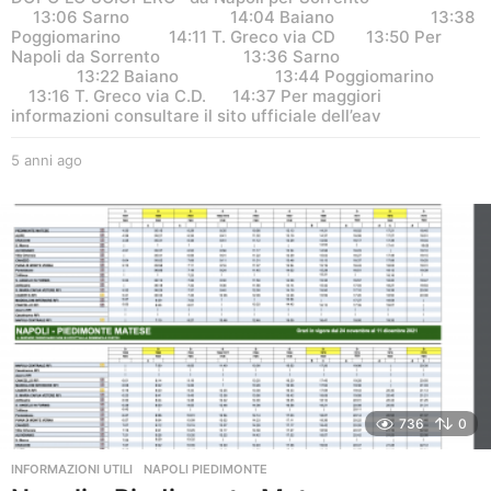
13:06 Sarno 14:04 Baiano 13:38
Poggiomarino 14:11 T. Greco via CD 13:50 Per
Napoli da Sorrento 13:36 Sarno
13:22 Baiano 13:44 Poggiomarino
13:16 T. Greco via C.D. 14:37 Per maggiori
informazioni consultare il sito ufficiale dell’eav
5 anni ago
5
a
n
n
i
a
g
o
736
0
INFORMAZIONI UTILI
NAPOLI PIEDIMONTE