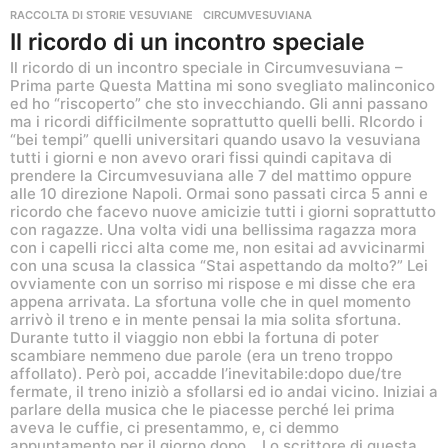
RACCOLTA DI STORIE VESUVIANE
CIRCUMVESUVIANA
Il ricordo di un incontro speciale
Il ricordo di un incontro speciale in Circumvesuviana –
Prima parte Questa Mattina mi sono svegliato malinconico
ed ho “riscoperto” che sto invecchiando. Gli anni passano
ma i ricordi difficilmente soprattutto quelli belli. RIcordo i
“bei tempi” quelli universitari quando usavo la vesuviana
tutti i giorni e non avevo orari fissi quindi capitava di
prendere la Circumvesuviana alle 7 del mattimo oppure
alle 10 direzione Napoli. Ormai sono passati circa 5 anni e
ricordo che facevo nuove amicizie tutti i giorni soprattutto
con ragazze. Una volta vidi una bellissima ragazza mora
con i capelli ricci alta come me, non esitai ad avvicinarmi
con una scusa la classica “Stai aspettando da molto?” Lei
ovviamente con un sorriso mi rispose e mi disse che era
appena arrivata. La sfortuna volle che in quel momento
arrivò il treno e in mente pensai la mia solita sfortuna.
Durante tutto il viaggio non ebbi la fortuna di poter
scambiare nemmeno due parole (era un treno troppo
affollato). Però poi, accadde l’inevitabile:dopo due/tre
fermate, il treno iniziò a sfollarsi ed io andai vicino. Iniziai a
parlare della musica che le piacesse perché lei prima
aveva le cuffie, ci presentammo, e, ci demmo
appuntamento per il giorno dopo… Lo scrittore di questa