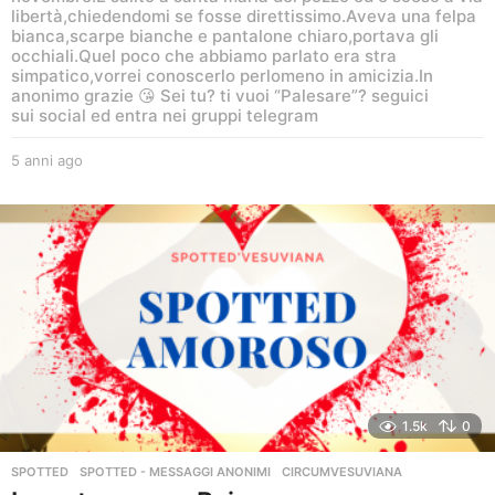
libertà,chiedendomi se fosse direttissimo.Aveva una felpa
bianca,scarpe bianche e pantalone chiaro,portava gli
occhiali.Quel poco che abbiamo parlato era stra
simpatico,vorrei conoscerlo perlomeno in amicizia.In
anonimo grazie 😘 Sei tu? ti vuoi “Palesare”? seguici
sui social ed entra nei gruppi telegram
5 anni ago
5
a
n
n
i
a
g
o
1.5k
0
SPOTTED
,
SPOTTED - MESSAGGI ANONIMI
CIRCUMVESUVIANA