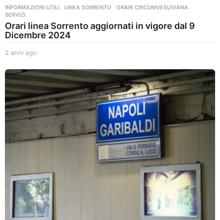
INFORMAZIONI UTILI
,
LINEA SORRENTO
,
ORARI CIRCUMVESUVIANA
,
SERVIZI
Orari linea Sorrento aggiornati in vigore dal 9
Dicembre 2024
2 anni ago
2
a
n
n
i
a
g
o