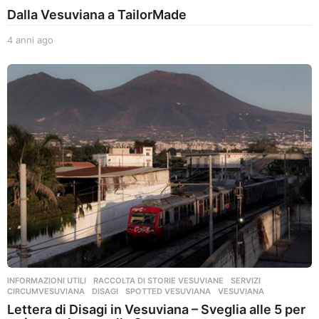
g
Dalla Vesuviana a TailorMade
o
4 anni ago
4
a
n
n
i
a
g
o
INFORMAZIONI UTILI
,
RACCOLTA DI STORIE VESUVIANE
,
SERVIZI
CIRCUMVESUVIANA
,
DISAGI
,
SPOTTED VESUVIANA
,
VESUVIANA
Lettera di Disagi in Vesuviana – Sveglia alle 5 per