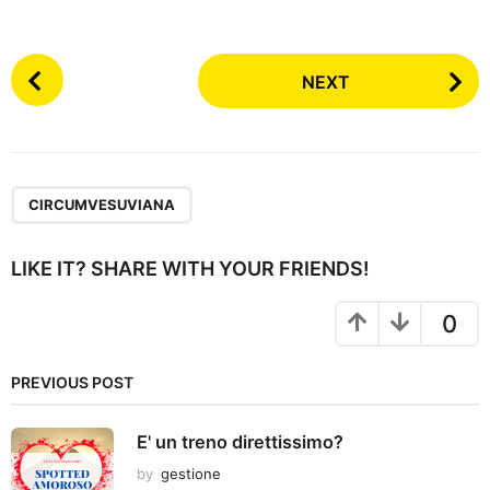
P
NEXT
o
s
t
P
a
CIRCUMVESUVIANA
g
i
LIKE IT? SHARE WITH YOUR FRIENDS!
n
a
0
t
i
PREVIOUS POST
o
n
E' un treno direttissimo?
by
gestione