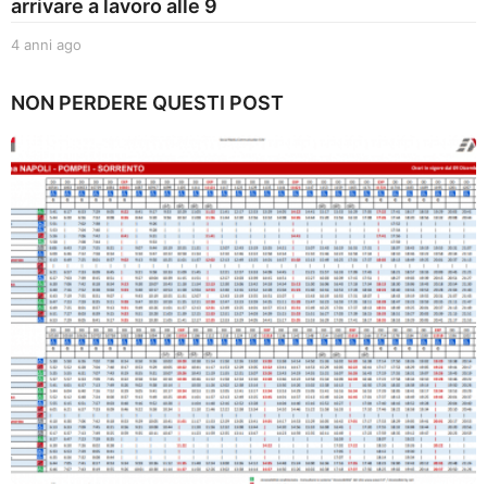
arrivare a lavoro alle 9
4 anni ago
4
a
n
NON PERDERE QUESTI POST
n
i
a
g
o