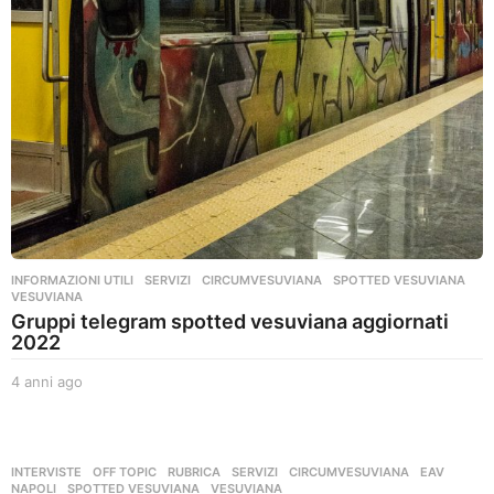
INFORMAZIONI UTILI
,
SERVIZI
CIRCUMVESUVIANA
,
SPOTTED VESUVIANA
,
VESUVIANA
Gruppi telegram spotted vesuviana aggiornati
2022
4 anni ago
4
a
n
n
i
INTERVISTE
,
OFF TOPIC
,
RUBRICA
,
SERVIZI
CIRCUMVESUVIANA
,
EAV
,
a
NAPOLI
,
SPOTTED VESUVIANA
,
VESUVIANA