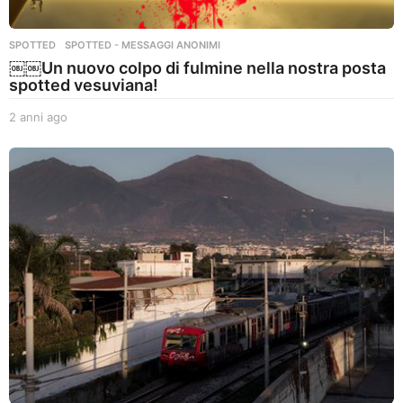
SPOTTED
,
SPOTTED - MESSAGGI ANONIMI
￼￼Un nuovo colpo di fulmine nella nostra posta
spotted vesuviana!
2 anni ago
2
a
n
n
i
a
g
o