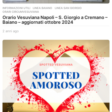
INFORMAZIONI UTILI
,
LINEA BAIANO
,
LINEA SAN GIORGIO
,
ORARI CIRCUMVESUVIANA
Orario Vesuviana Napoli – S. Giorgio a Cremano –
Baiano – aggiornati ottobre 2024
2 anni ago
2
a
n
n
i
a
g
o