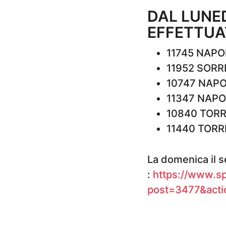
DAL LUNE
EFFETTUAT
11745 NAPO
11952 SORR
10747 NAPO
11347 NAPO
10840 TORR
11440 TORR
La domenica il s
:
https://www.s
post=3477&acti