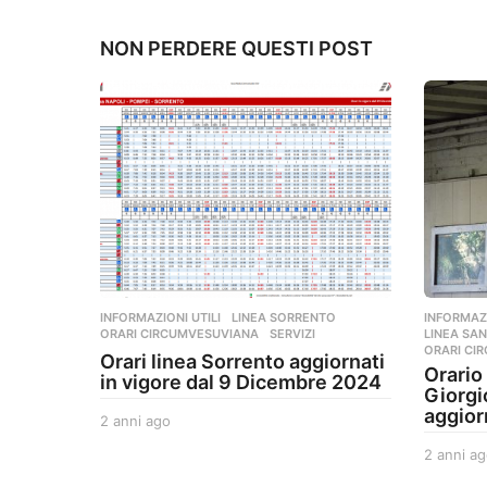
NON PERDERE QUESTI POST
INFORMAZIONI UTILI
,
LINEA SORRENTO
,
INFORMAZI
ORARI CIRCUMVESUVIANA
,
SERVIZI
LINEA SAN
ORARI CI
Orari linea Sorrento aggiornati
Orario
in vigore dal 9 Dicembre 2024
Giorgi
aggior
2 anni ago
2
a
2 anni ag
n
n