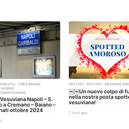
n
n
i
a
g
o
ONI UTILI
,
LINEA BAIANO
,
SPOTTED
,
SPOTTED - MESSAGGI ANO
 GIORGIO
,
￼￼Un nuovo colpo di f
RCUMVESUVIANA
nella nostra posta spot
 Vesuviana Napoli – S.
vesuviana!
o a Cremano – Baiano –
nati ottobre 2024
2 anni ago
2
a
o
2
n
a