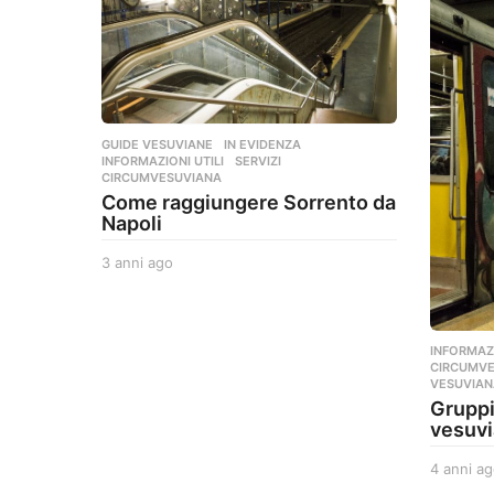
GUIDE VESUVIANE
,
IN EVIDENZA
,
INFORMAZIONI UTILI
,
SERVIZI
CIRCUMVESUVIANA
Come raggiungere Sorrento da
Napoli
3 anni ago
3
a
n
n
i
INFORMAZI
a
CIRCUMVE
VESUVIAN
g
Gruppi
o
vesuvi
4 anni ag