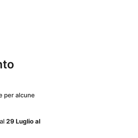
nto
se per alcune
dal
29 Luglio al