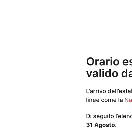
n
i
a
g
o
Orario e
valido d
L’arrivo dell’es
linee come la
Nap
Di seguito l’ele
31 Agosto
.