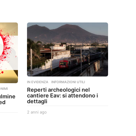
o
IN EVIDENZA
,
INFORMAZIONI UTILI
Reperti archeologici nel
NIMI
cantiere Eav: si attendono i
ulmine
dettagli
ted
2 anni ago
2
a
n
n
i