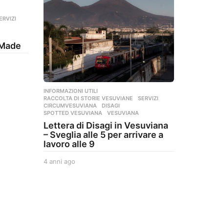
ERVIZI
rMade
INFORMAZIONI UTILI
,
RACCOLTA DI STORIE VESUVIANE
,
SERVIZI
CIRCUMVESUVIANA
,
DISAGI
,
SPOTTED VESUVIANA
,
VESUVIANA
Lettera di Disagi in Vesuviana
– Sveglia alle 5 per arrivare a
lavoro alle 9
4 anni ago
4
a
n
n
i
a
g