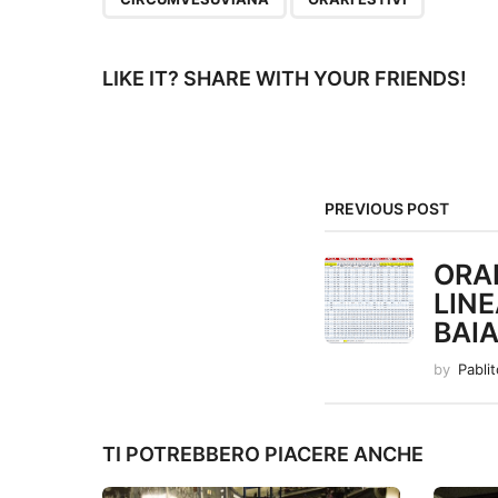
P
a
LIKE IT? SHARE WITH YOUR FRIENDS!
g
i
n
PREVIOUS POST
a
ORA
t
LINE
BAI
i
by
Pabli
o
n
TI POTREBBERO PIACERE ANCHE