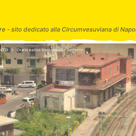
e - sito dedicato alla Circumvesuviana di Napol
ENTO
Orario estivo linea Napoli - Sorrento