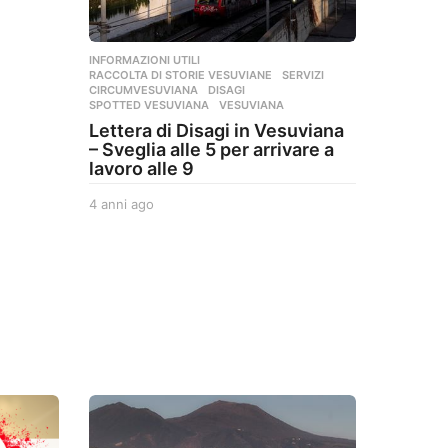
INFORMAZIONI UTILI
,
RACCOLTA DI STORIE VESUVIANE
,
SERVIZI
CIRCUMVESUVIANA
,
DISAGI
,
SPOTTED VESUVIANA
,
VESUVIANA
Lettera di Disagi in Vesuviana
– Sveglia alle 5 per arrivare a
lavoro alle 9
4 anni ago
4
a
n
n
i
a
g
o