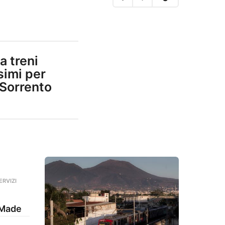
a treni
ssimi per
 Sorrento
ERVIZI
rMade