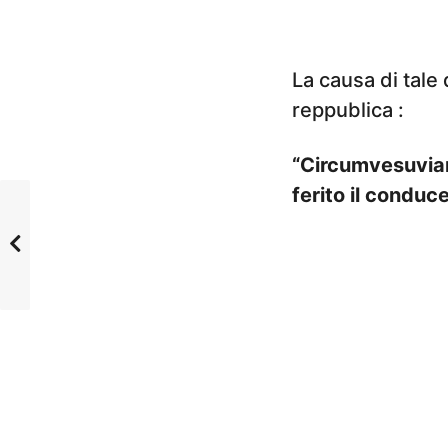
La causa di tale
reppublica :
“Circumvesuviana
ferito il conduc