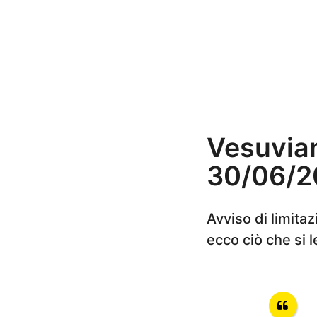
n
i
a
g
o
Vesuvian
30/06/2
Avviso di limita
ecco ciò che si 