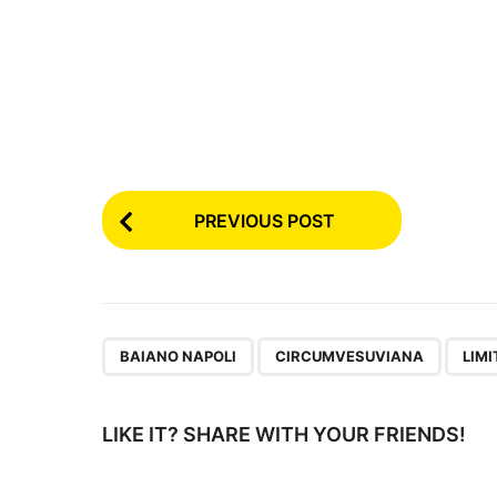
P
PREVIOUS POST
o
s
t
,
,
BAIANO NAPOLI
CIRCUMVESUVIANA
LIM
P
a
LIKE IT? SHARE WITH YOUR FRIENDS!
g