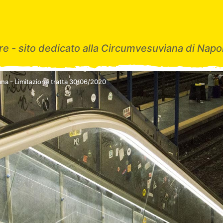
e - sito dedicato alla Circumvesuviana di Napol
na - Limitazione tratta 30/06/2020