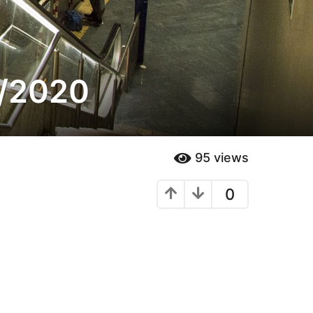
6/2020
95
views
0