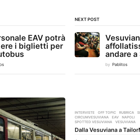
NEXT POST
ersonale EAV potrà
Vesuvian
re i biglietti per
affollati
autobus
andare a
tos
by
Pablitos
INTERVISTE
,
OFF TOPIC
,
RUBRICA
,
S
CIRCUMVESUVIANA
,
EAV
,
NAPOLI
,
SPOTTED VESUVIANA
,
VESUVIANA
Dalla Vesuviana a Tailo