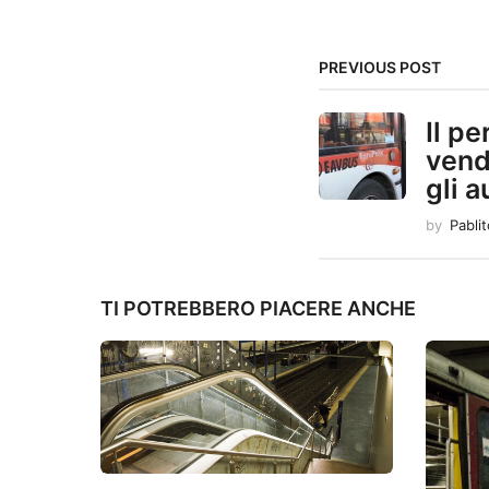
i
n
PREVIOUS POST
a
Il p
t
vende
gli 
i
by
Pabli
o
n
TI POTREBBERO PIACERE ANCHE