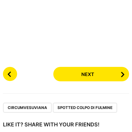
P
NEXT
o
s
t
P
,
a
CIRCUMVESUVIANA
SPOTTED COLPO DI FULMINE
g
i
LIKE IT? SHARE WITH YOUR FRIENDS!
n