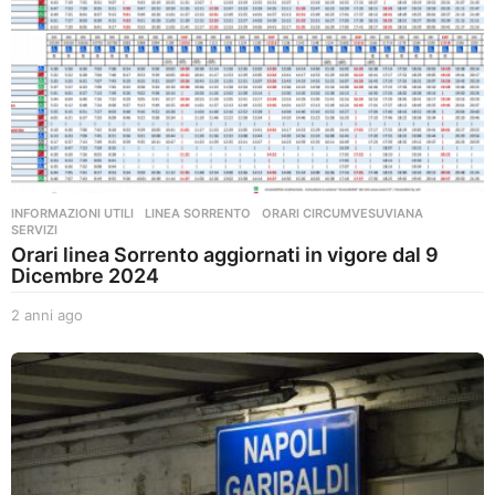
INFORMAZIONI UTILI
,
LINEA SORRENTO
,
ORARI CIRCUMVESUVIANA
,
SERVIZI
Orari linea Sorrento aggiornati in vigore dal 9
Dicembre 2024
2 anni ago
2
a
n
n
i
a
g
o