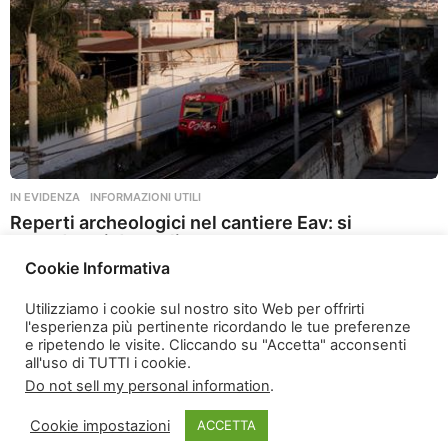
IN EVIDENZA
,
INFORMAZIONI UTILI
Reperti archeologici nel cantiere Eav: si
attendono i dettagli
Cookie Informativa
2 anni ago
2
a
Utilizziamo i cookie sul nostro sito Web per offrirti
n
l'esperienza più pertinente ricordando le tue preferenze
n
e ripetendo le visite. Cliccando su "Accetta" acconsenti
i
all'uso di TUTTI i cookie.
a
Do not sell my personal information
.
g
o
Cookie impostazioni
ACCETTA
© 2026 Marchio Registrato Spotted Vesuviana