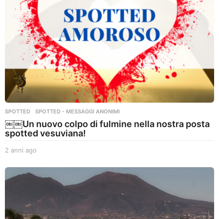
SPOTTED
,
SPOTTED - MESSAGGI ANONIMI
￼￼Un nuovo colpo di fulmine nella nostra posta
spotted vesuviana!
2 anni ago
2
a
n
n
i
a
g
o