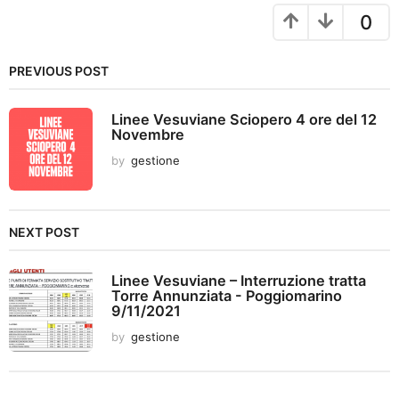
a
0
t
i
PREVIOUS POST
o
n
Linee Vesuviane Sciopero 4 ore del 12
Novembre
by
gestione
NEXT POST
Linee Vesuviane – Interruzione tratta
Torre Annunziata - Poggiomarino
9/11/2021
by
gestione