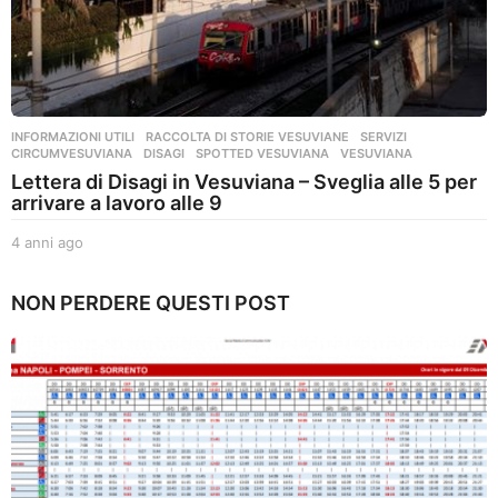
INFORMAZIONI UTILI
,
RACCOLTA DI STORIE VESUVIANE
,
SERVIZI
CIRCUMVESUVIANA
,
DISAGI
,
SPOTTED VESUVIANA
,
VESUVIANA
Lettera di Disagi in Vesuviana – Sveglia alle 5 per
arrivare a lavoro alle 9
4 anni ago
4
a
n
NON PERDERE QUESTI POST
n
i
a
g
o