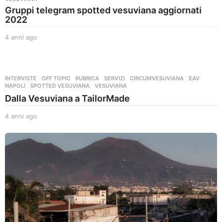
Gruppi telegram spotted vesuviana aggiornati
2022
4 anni ago
4
a
n
n
i
INTERVISTE
,
OFF TOPIC
,
RUBRICA
,
SERVIZI
CIRCUMVESUVIANA
,
EAV
,
a
NAPOLI
,
SPOTTED VESUVIANA
,
VESUVIANA
g
Dalla Vesuviana a TailorMade
o
4 anni ago
4
a
n
n
i
a
g
o