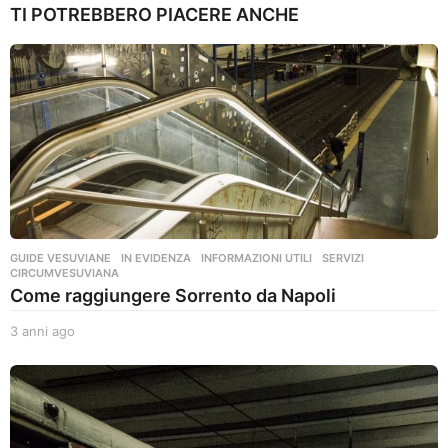
TI POTREBBERO PIACERE ANCHE
GUIDE VESUVIANE
,
IN EVIDENZA
,
INFORMAZIONI UTILI
,
SERVIZI
CIRCUMVESUVIANA
Come raggiungere Sorrento da Napoli
3 anni ago
3
a
n
n
i
a
g