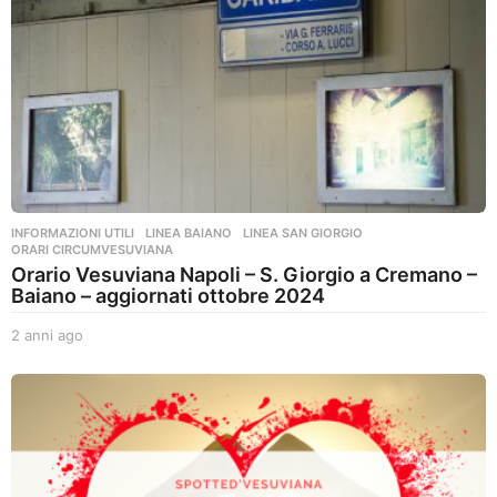
INFORMAZIONI UTILI
,
LINEA BAIANO
,
LINEA SAN GIORGIO
,
ORARI CIRCUMVESUVIANA
Orario Vesuviana Napoli – S. Giorgio a Cremano –
Baiano – aggiornati ottobre 2024
2 anni ago
2
a
n
n
i
a
g
o