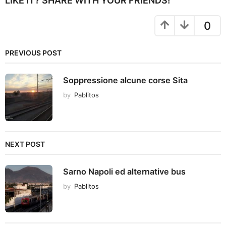
LIKE IT? SHARE WITH YOUR FRIENDS!
i
o
0
n
PREVIOUS POST
Soppressione alcune corse Sita
by
Pablitos
NEXT POST
Sarno Napoli ed alternative bus
by
Pablitos