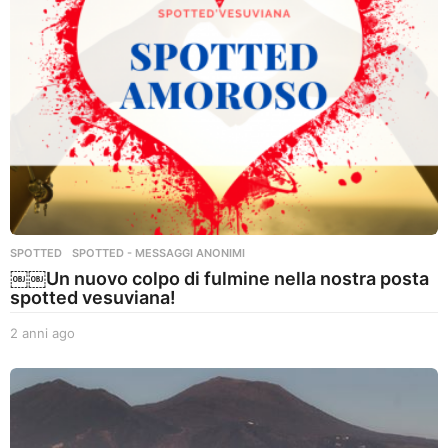
o
SPOTTED
,
SPOTTED - MESSAGGI ANONIMI
￼￼Un nuovo colpo di fulmine nella nostra posta
spotted vesuviana!
2 anni ago
2
a
n
n
i
a
g