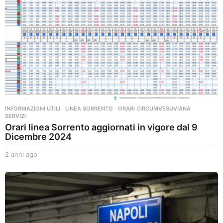
INFORMAZIONI UTILI
,
LINEA SORRENTO
,
ORARI CIRCUMVESUVIANA
,
SERVIZI
Orari linea Sorrento aggiornati in vigore dal 9
Dicembre 2024
2 anni ago
2
a
n
n
i
a
g
o