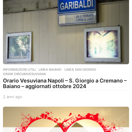
INFORMAZIONI UTILI
,
LINEA BAIANO
,
LINEA SAN GIORGIO
,
ORARI CIRCUMVESUVIANA
Orario Vesuviana Napoli – S. Giorgio a Cremano –
Baiano – aggiornati ottobre 2024
2 anni ago
2
a
n
n
i
a
g