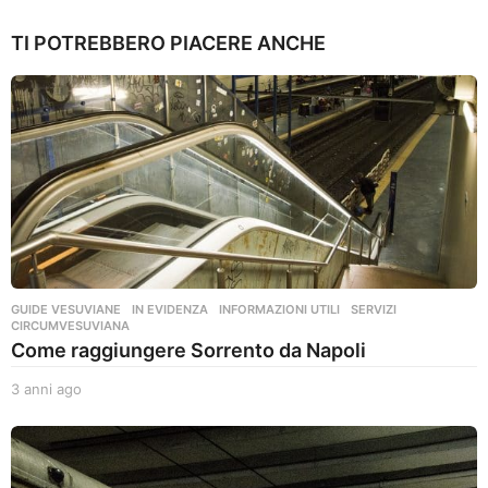
TI POTREBBERO PIACERE ANCHE
GUIDE VESUVIANE
,
IN EVIDENZA
,
INFORMAZIONI UTILI
,
SERVIZI
CIRCUMVESUVIANA
Come raggiungere Sorrento da Napoli
3 anni ago
3
a
n
n
i