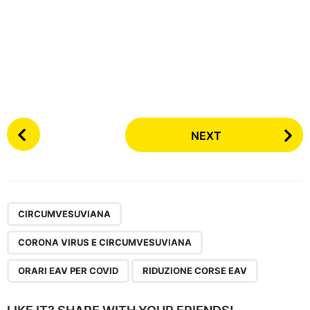
P
NEXT
o
s
t
P
,
,
,
a
CIRCUMVESUVIANA
g
CORONA VIRUS E CIRCUMVESUVIANA
i
n
ORARI EAV PER COVID
RIDUZIONE CORSE EAV
a
t