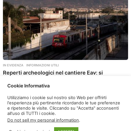
o
IN EVIDENZA
,
INFORMAZIONI UTILI
Reperti archeologici nel cantiere Eav: si
attendono i dettagli
Cookie Informativa
2 anni ago
2
a
Utilizziamo i cookie sul nostro sito Web per offrirti
n
l'esperienza più pertinente ricordando le tue preferenze
n
e ripetendo le visite. Cliccando su "Accetta" acconsenti
i
all'uso di TUTTI i cookie.
a
Do not sell my personal information
.
g
o