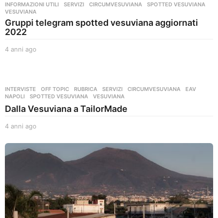
INFORMAZIONI UTILI
,
SERVIZI
CIRCUMVESUVIANA
,
SPOTTED VESUVIANA
,
VESUVIANA
Gruppi telegram spotted vesuviana aggiornati
2022
4 anni ago
4
a
n
n
i
INTERVISTE
,
OFF TOPIC
,
RUBRICA
,
SERVIZI
CIRCUMVESUVIANA
,
EAV
,
a
NAPOLI
,
SPOTTED VESUVIANA
,
VESUVIANA
g
Dalla Vesuviana a TailorMade
o
4 anni ago
4
a
n
n
i
a
g
o