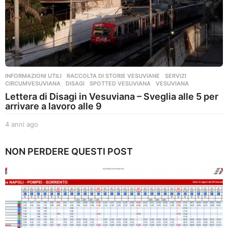
INFORMAZIONI UTILI
,
RACCOLTA DI STORIE VESUVIANE
,
SERVIZI
CIRCUMVESUVIANA
,
DISAGI
,
SPOTTED VESUVIANA
,
VESUVIANA
Lettera di Disagi in Vesuviana – Sveglia alle 5 per
arrivare a lavoro alle 9
4 anni ago
4
a
n
NON PERDERE QUESTI POST
n
i
a
g
o