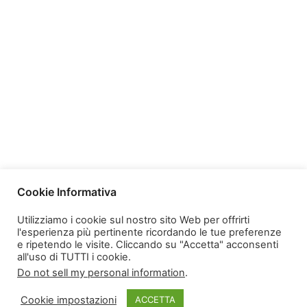
Cookie Informativa
Utilizziamo i cookie sul nostro sito Web per offrirti
l'esperienza più pertinente ricordando le tue preferenze
e ripetendo le visite. Cliccando su "Accetta" acconsenti
all'uso di TUTTI i cookie.
Do not sell my personal information
.
Cookie impostazioni
ACCETTA
© 2026 Marchio Registrato Spotted Vesuviana