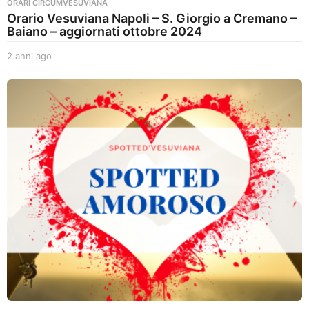
ORARI CIRCUMVESUVIANA
Orario Vesuviana Napoli – S. Giorgio a Cremano –
Baiano – aggiornati ottobre 2024
2 anni ago
2
a
n
n
i
a
g
o