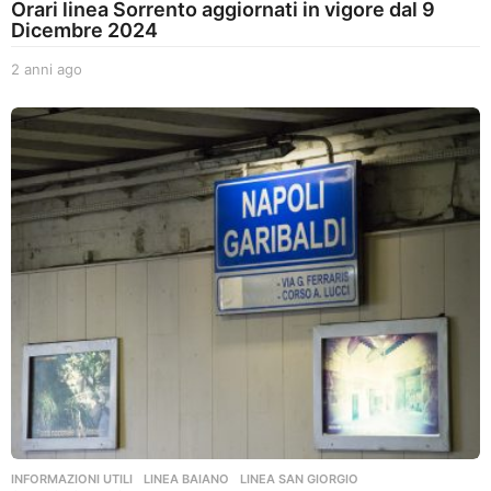
Orari linea Sorrento aggiornati in vigore dal 9
Dicembre 2024
2 anni ago
2
a
n
n
i
a
g
o
INFORMAZIONI UTILI
,
LINEA BAIANO
,
LINEA SAN GIORGIO
,