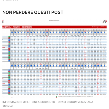
a
n
NON PERDERE QUESTI POST
n
i
a
g
o
INFORMAZIONI UTILI
,
LINEA SORRENTO
,
ORARI CIRCUMVESUVIANA
,
SERVIZI