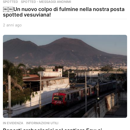
SPOTTED
,
SPOTTED - MESSAGGI ANONIMI
￼￼Un nuovo colpo di fulmine nella nostra posta
spotted vesuviana!
2 anni ago
2
a
n
n
i
a
g
o
IN EVIDENZA
,
INFORMAZIONI UTILI