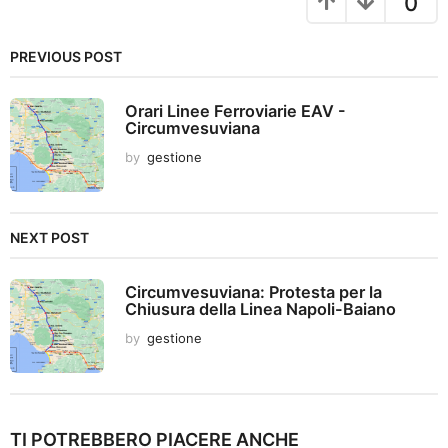
g
0
i
n
PREVIOUS POST
a
t
Orari Linee Ferroviarie EAV -
i
Circumvesuviana
o
by
gestione
n
NEXT POST
Circumvesuviana: Protesta per la
Chiusura della Linea Napoli-Baiano
by
gestione
TI POTREBBERO PIACERE ANCHE