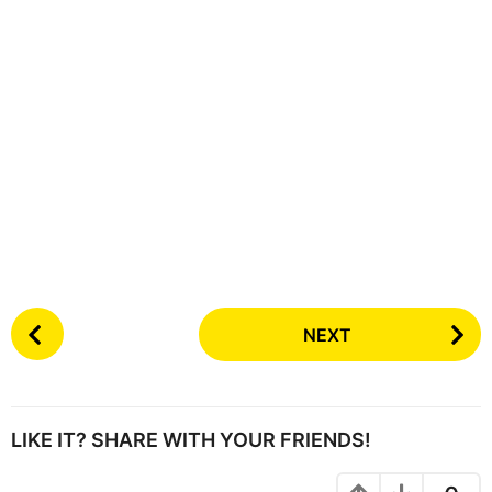
P
NEXT
o
s
t
P
LIKE IT? SHARE WITH YOUR FRIENDS!
a