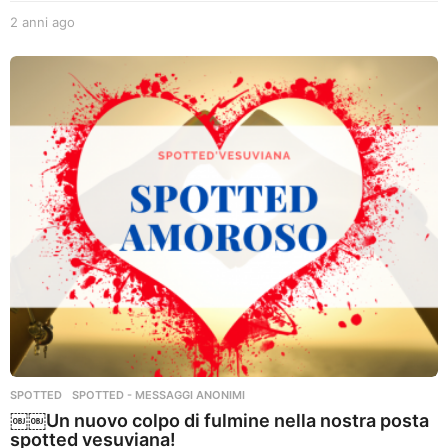
2 anni ago
2
a
n
n
i
a
g
o
SPOTTED
,
SPOTTED - MESSAGGI ANONIMI
￼￼Un nuovo colpo di fulmine nella nostra posta
spotted vesuviana!