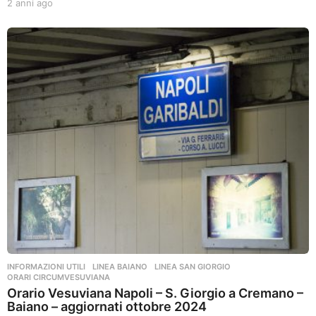
2 anni ago
2
a
n
n
i
a
g
o
INFORMAZIONI UTILI
,
LINEA BAIANO
,
LINEA SAN GIORGIO
,
ORARI CIRCUMVESUVIANA
Orario Vesuviana Napoli – S. Giorgio a Cremano –
Baiano – aggiornati ottobre 2024