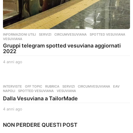
INFORMAZIONI UTILI
,
SERVIZI
CIRCUMVESUVIANA
,
SPOTTED VESUVIANA
,
VESUVIANA
Gruppi telegram spotted vesuviana aggiornati
2022
4 anni ago
4
a
n
n
i
INTERVISTE
,
OFF TOPIC
,
RUBRICA
,
SERVIZI
CIRCUMVESUVIANA
,
EAV
,
a
NAPOLI
,
SPOTTED VESUVIANA
,
VESUVIANA
g
Dalla Vesuviana a TailorMade
o
4 anni ago
4
a
n
NON PERDERE QUESTI POST
n
i