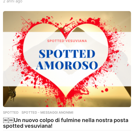
2 anni ago
2
a
n
n
i
a
g
o
SPOTTED
,
SPOTTED - MESSAGGI ANONIMI
￼￼Un nuovo colpo di fulmine nella nostra posta
spotted vesuviana!