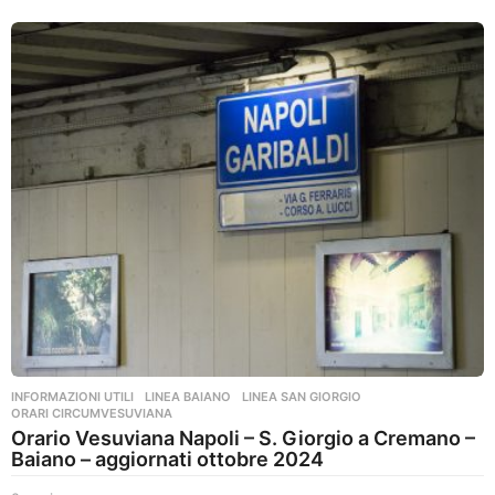
a
n
n
i
a
g
o
INFORMAZIONI UTILI
,
LINEA BAIANO
,
LINEA SAN GIORGIO
,
ORARI CIRCUMVESUVIANA
Orario Vesuviana Napoli – S. Giorgio a Cremano –
Baiano – aggiornati ottobre 2024