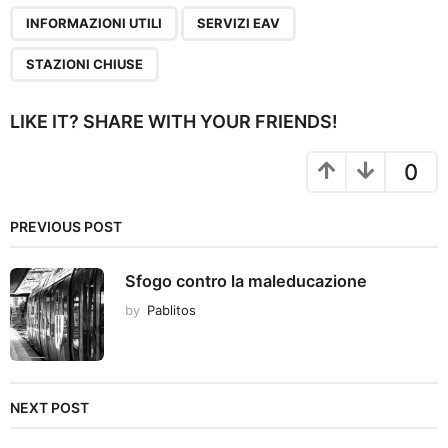
g
INFORMAZIONI UTILI
SERVIZI EAV
i
n
STAZIONI CHIUSE
a
t
LIKE IT? SHARE WITH YOUR FRIENDS!
i
o
0
n
PREVIOUS POST
Sfogo contro la maleducazione
by
Pablitos
NEXT POST