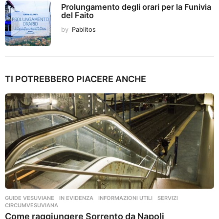
Prolungamento degli orari per la Funivia
del Faito
by
Pablitos
TI POTREBBERO PIACERE ANCHE
GUIDE VESUVIANE
,
IN EVIDENZA
,
INFORMAZIONI UTILI
,
SERVIZI
CIRCUMVESUVIANA
Come raggiungere Sorrento da Napoli