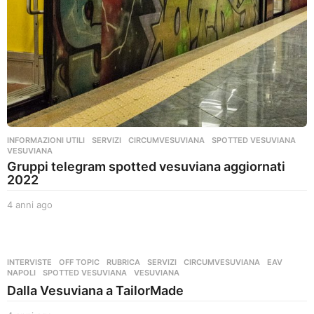
INFORMAZIONI UTILI
,
SERVIZI
CIRCUMVESUVIANA
,
SPOTTED VESUVIANA
,
VESUVIANA
Gruppi telegram spotted vesuviana aggiornati
2022
4 anni ago
4
a
n
n
i
INTERVISTE
,
OFF TOPIC
,
RUBRICA
,
SERVIZI
CIRCUMVESUVIANA
,
EAV
,
a
NAPOLI
,
SPOTTED VESUVIANA
,
VESUVIANA
g
Dalla Vesuviana a TailorMade
o