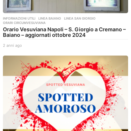
INFORMAZIONI UTILI
,
LINEA BAIANO
,
LINEA SAN GIORGIO
,
ORARI CIRCUMVESUVIANA
Orario Vesuviana Napoli – S. Giorgio a Cremano –
Baiano – aggiornati ottobre 2024
2 anni ago
2
a
n
n
i
a
g
o