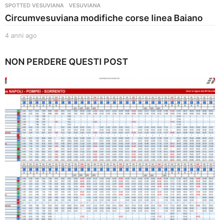
SPOTTED VESUVIANA
,
VESUVIANA
Circumvesuviana modifiche corse linea Baiano
4 anni ago
4
a
n
NON PERDERE QUESTI POST
n
i
a
g
o