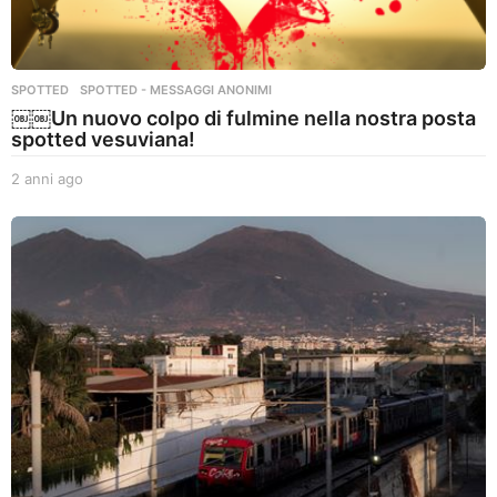
SPOTTED
,
SPOTTED - MESSAGGI ANONIMI
￼￼Un nuovo colpo di fulmine nella nostra posta
spotted vesuviana!
2 anni ago
2
a
n
n
i
a
g
o