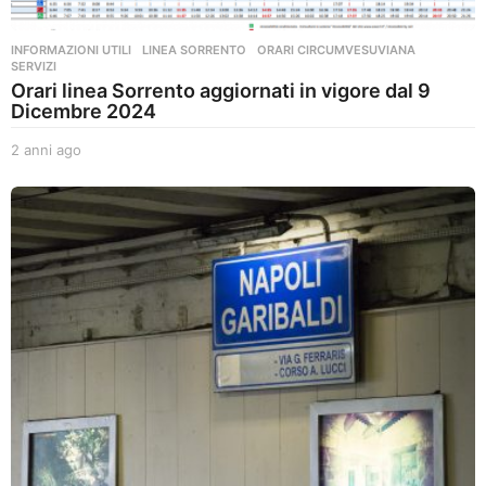
INFORMAZIONI UTILI
,
LINEA SORRENTO
,
ORARI CIRCUMVESUVIANA
,
SERVIZI
Orari linea Sorrento aggiornati in vigore dal 9
Dicembre 2024
2 anni ago
2
a
n
n
i
a
g
o