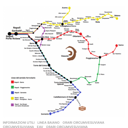
a
n
n
i
a
g
o
INFORMAZIONI UTILI
,
LINEA BAIANO
,
ORARI CIRCUMVESUVIANA
CIRCUMVESUVIANA
,
EAV
,
ORARI CIRCUMVESUVIANA
,