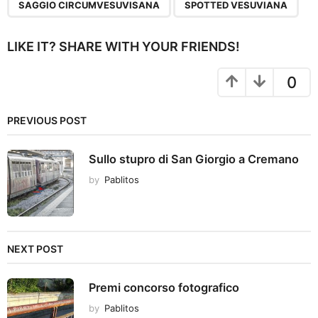
SAGGIO CIRCUMVESUVISANA
SPOTTED VESUVIANA
i
n
LIKE IT? SHARE WITH YOUR FRIENDS!
a
t
0
i
o
PREVIOUS POST
n
Sullo stupro di San Giorgio a Cremano
by
Pablitos
NEXT POST
Premi concorso fotografico
by
Pablitos