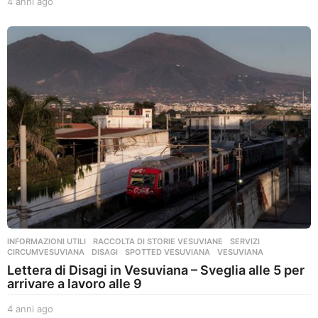
4 anni ago
4
a
n
n
i
a
g
o
INFORMAZIONI UTILI
,
RACCOLTA DI STORIE VESUVIANE
,
SERVIZI
CIRCUMVESUVIANA
,
DISAGI
,
SPOTTED VESUVIANA
,
VESUVIANA
Lettera di Disagi in Vesuviana – Sveglia alle 5 per
arrivare a lavoro alle 9
4 anni ago
4