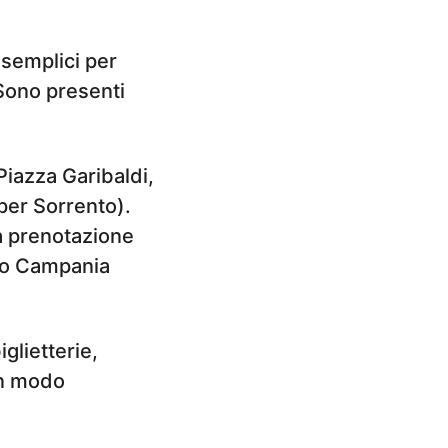
 semplici per
Sono presenti
Piazza Garibaldi,
 per Sorrento).
a prenotazione
to Campania
iglietterie,
 in modo