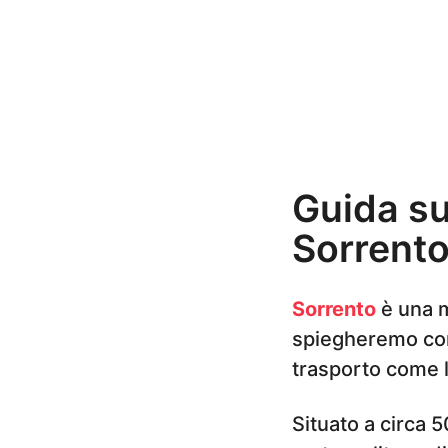
n
i
a
g
o
Guida su
Sorrent
Sorrento
è una m
spiegheremo co
trasporto come 
Situato a circa 