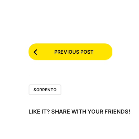
P
PREVIOUS POST
o
s
t
SORRENTO
P
a
LIKE IT? SHARE WITH YOUR FRIENDS!
g
i