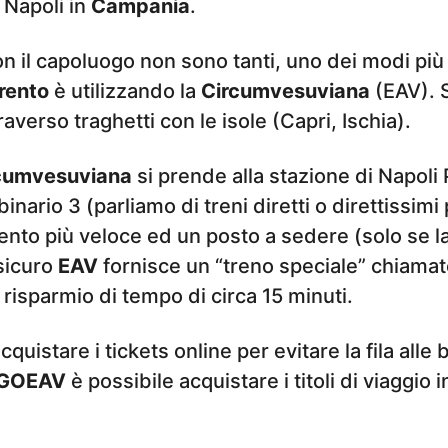
 Napoli in
Campania
.
on il capoluogo non sono tanti, uno dei modi più
rento
è utilizzando la
Circumvesuviana
(EAV). 
averso traghetti con le isole (Capri, Ischia).
cumvesuviana
si prende alla stazione di Napoli 
nario 3 (parliamo di treni diretti o direttissimi
nto più veloce ed un posto a sedere (solo se l
sicuro
EAV
fornisce un “treno speciale” chiama
 risparmio di tempo di circa 15 minuti.
uistare i tickets online per evitare la fila alle b
GOEAV
è possibile acquistare i titoli di viaggio