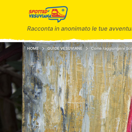
Racconta in anonimato le tue avventur
HOME
GUIDE VESUVIANE
Come raggiungere So