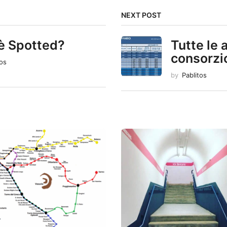
NEXT POST
è Spotted?
Tutte le 
consorzi
tos
by
Pablitos