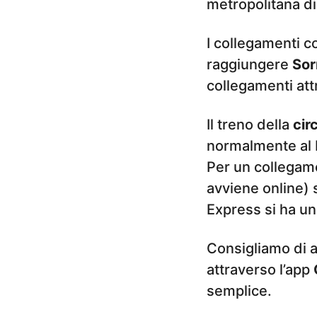
metropolitana di
I collegamenti c
raggiungere
Sor
collegamenti attr
Il treno della
cir
normalmente al bi
Per un collegame
avviene online) 
Express si ha un
Consigliamo di acq
attraverso l’app
semplice.