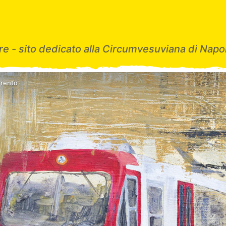
e - sito dedicato alla Circumvesuviana di Napol
rrento