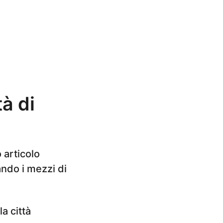
à di
 articolo
ando i mezzi di
a città