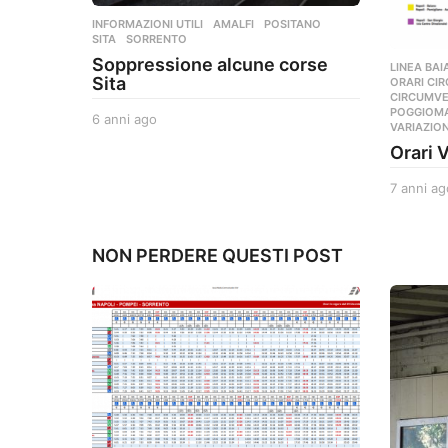
INFORMAZIONI UTILI
AMALFI
,
POSITANO
,
SITA
,
SORRENTO
Soppressione alcune corse
LINEA BAI
Sita
ORARI CI
CIRCUMVE
POGGIOM
6 anni ago
6
VARIAZIO
a
Orari 
n
n
7 anni ag
i
a
g
o
NON PERDERE QUESTI POST