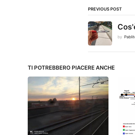
n
PREVIOUS POST
a
Cos'
t
by
Pabli
i
o
n
TI POTREBBERO PIACERE ANCHE