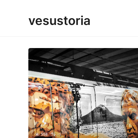
vesustoria
558
-1