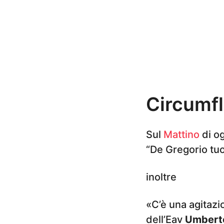
n
i
a
g
o
Circumfl
Sul
Mattino
di o
“De Gregorio tuon
inoltre
«C’è una agitazio
dell’Eav
Umberto