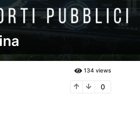
ina
134
views
0