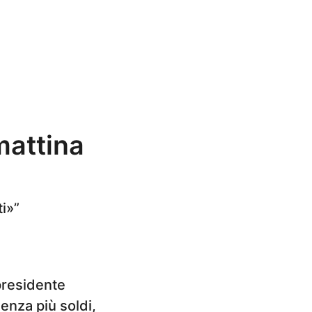
mattina
ti»”
 presidente
enza più soldi,