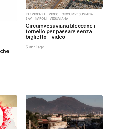
IN EVIDENZA
,
VIDEO
CIRCUMVESUVIANA
,
EAV
,
NAPOLI
,
VESUVIANA
Circumvesuviana bloccano il
,
tornello per passare senza
biglietto – video
5 anni ago
5
iche
a
n
n
i
a
g
o