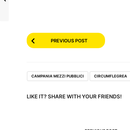
P
PREVIOUS POST
o
s
t
,
CAMPANIA MEZZI PUBBLICI
CIRCUMFLEGREA
P
a
LIKE IT? SHARE WITH YOUR FRIENDS!
g
i