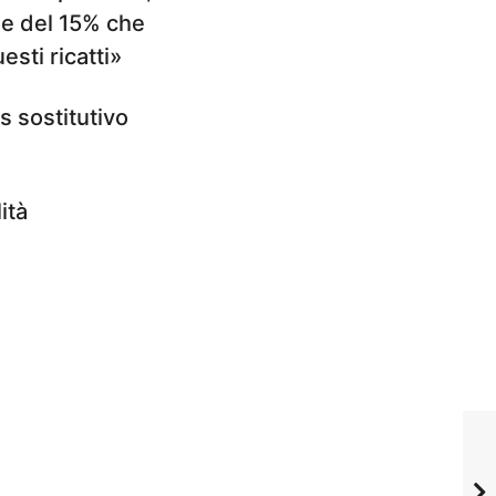
ne del 15% che
sti ricatti»
s sostitutivo
ità