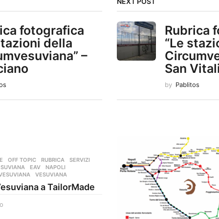
NEXT POST
ica fotografica
Rubrica f
tazioni della
“Le stazi
umvesuviana” –
Circumve
ciano
San Vital
tos
by
Pablitos
E
,
OFF TOPIC
,
RUBRICA
,
SERVIZI
SUVIANA
,
EAV
,
NAPOLI
,
VESUVIANA
,
VESUVIANA
Vesuviana a TailorMade
o
4
a