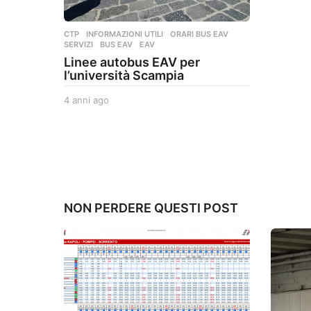
CTP
,
INFORMAZIONI UTILI
,
ORARI BUS EAV
,
SERVIZI
BUS EAV
,
EAV
Linee autobus EAV per
l’università Scampia
4 anni ago
4
a
n
n
i
a
g
o
NON PERDERE QUESTI POST