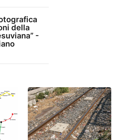
otografica
oni della
suviana” -
iano