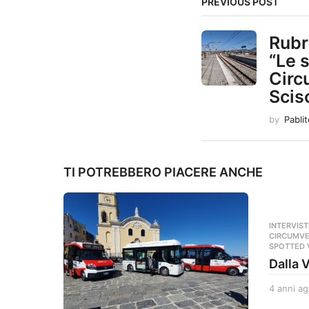
n
PREVIOUS POST
a
Rubr
t
“Le s
Circ
i
Scis
o
by
Pabli
n
TI POTREBBERO PIACERE ANCHE
INTERVIST
CIRCUMVE
SPOTTED 
Dalla 
4 anni ag