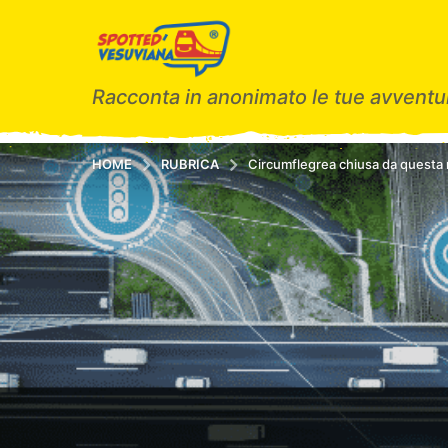
Racconta in anonimato le tue avventur
HOME
RUBRICA
Circumflegrea chiusa da questa 