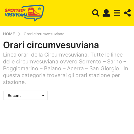
HOME
Orari circumvesuviana
Orari circumvesuviana
Linea orari della Circumvesuviana. Tutte le linee
delle circumvesuviana ovvero Sorrento – Sarno –
Poggiomarino – Baiano – Acerra – San Giorgio. In
questa categoria troverai gli orari stazione per
stazione.
Recent