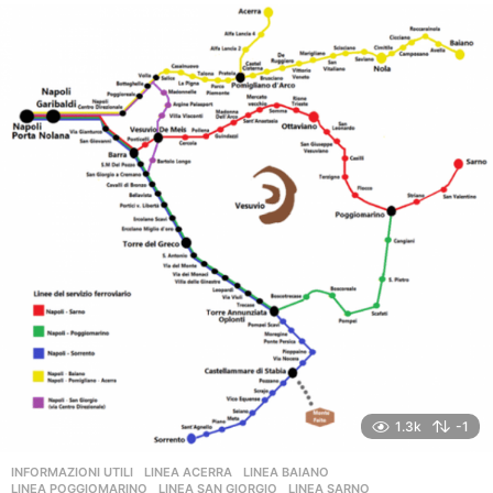
1.3k
-1
INFORMAZIONI UTILI
,
LINEA ACERRA
,
LINEA BAIANO
,
LINEA POGGIOMARINO
,
LINEA SAN GIORGIO
,
LINEA SARNO
,