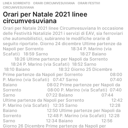
LINEA SORRENTO
,
ORARI CIRCUMVESUVIANA
,
ORARI FESTIVI
CIRCUMVESUVIANA
Orari per Natale 2021 linee
circumvesuviana
Orari per Natale 2021 linee Circumvesuviana In occasione
delle Festività Natalizie 2021 i servizi di EAV, sia ferroviari
che automobilistici, subiranno le modifiche orarie di
seguito riportate. Giorno 24 dicembre Ultime partenze da
Napoli per Sorrento 18:34 P. Marino (via
Scafati) 18:59 Sarno 18:27 Baiano
18:26 Ultime partenze per Napoli da Sorrento
18:24 P. Marino (via Scafati) 18:52 Sarno
18:10 Baiano 18:32 Giorno 25 Dicembre
Prime partenze da Napoli per Sorrento 08:00
P. Marino (via Scafati) 07:47 Sarno 07:40
Baiano 08:02 Prime partenze per Napoli da
Sorrento 08:00 P. Marino (via Scafati) 07:40
Sarno 07:22 Baiano 07:44
Ultime partenze da Napoli per Sorrento 12:42
P. Marino (via Scafati) 12:35 Sarno 12:28
Baiano 12:50 Ultime partenze per Napoli da
Sorrento 12:48 P. Marino (via Scafati) 12:28
Sarno 12:34 Baiano 12:56
Giorno 26 Dicembre Prime partenze da Napoli per