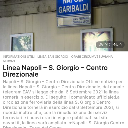
a
g
o
917
0
INFORMAZIONI UTILI
,
LINEA SAN GIORGIO
,
ORARI CIRCUMVESUVIANA
,
SERVIZI
Linea Napoli – S. Giorgio – Centro
Direzionale
Napoli – S. Giorgio – Centro Direzionale Ottime notizie per
la linea Napoli – S. Giorgio – Centro Direzionale, dal canale
telegram EAV si legge che dal 6 Settembre 2021 la linea
tornerà in esercizio. Di seguito il comunicato ufficiale:La
circolazione ferroviaria della linea S. Giorgio Centro
Direzionale tornerà in esercizio dal 6 Settembre 2021, si
ricorda inoltre che, con la rimodulazione dei servizi
ferroviari e i nuovi orari in vigore pubblicati sul sito
eavsrl.it, la linea sarà ampliata in:Napoli- S. Giorgio Centro
Direzionale- Torre del Greco