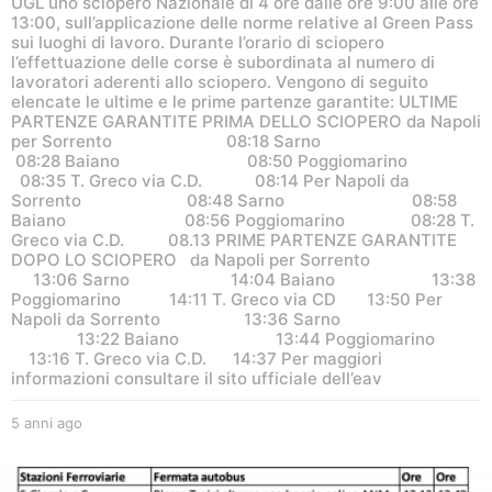
UGL uno sciopero Nazionale di 4 ore dalle ore 9:00 alle ore
13:00, sull’applicazione delle norme relative al Green Pass
sui luoghi di lavoro. Durante l’orario di sciopero
l’effettuazione delle corse è subordinata al numero di
lavoratori aderenti allo sciopero. Vengono di seguito
elencate le ultime e le prime partenze garantite: ULTIME
PARTENZE GARANTITE PRIMA DELLO SCIOPERO da Napoli
per Sorrento 08:18 Sarno
08:28 Baiano 08:50 Poggiomarino
08:35 T. Greco via C.D. 08:14 Per Napoli da
Sorrento 08:48 Sarno 08:58
Baiano 08:56 Poggiomarino 08:28 T.
Greco via C.D. 08.13 PRIME PARTENZE GARANTITE
DOPO LO SCIOPERO da Napoli per Sorrento
13:06 Sarno 14:04 Baiano 13:38
Poggiomarino 14:11 T. Greco via CD 13:50 Per
Napoli da Sorrento 13:36 Sarno
13:22 Baiano 13:44 Poggiomarino
13:16 T. Greco via C.D. 14:37 Per maggiori
informazioni consultare il sito ufficiale dell’eav
5 anni ago
5
a
n
n