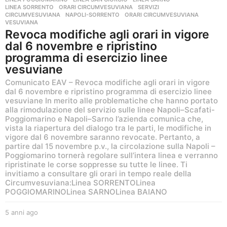
LINEA SORRENTO
,
ORARI CIRCUMVESUVIANA
,
SERVIZI
CIRCUMVESUVIANA
,
NAPOLI-SORRENTO
,
ORARI CIRCUMVESUVIANA
,
VESUVIANA
Revoca modifiche agli orari in vigore
dal 6 novembre e ripristino
programma di esercizio linee
vesuviane
Comunicato EAV – Revoca modifiche agli orari in vigore
dal 6 novembre e ripristino programma di esercizio linee
vesuviane In merito alle problematiche che hanno portato
alla rimodulazione del servizio sulle linee Napoli–Scafati-
Poggiomarino e Napoli–Sarno l’azienda comunica che,
vista la riapertura del dialogo tra le parti, le modifiche in
vigore dal 6 novembre saranno revocate. Pertanto, a
partire dal 15 novembre p.v., la circolazione sulla Napoli –
Poggiomarino tornerà regolare sull’intera linea e verranno
ripristinate le corse soppresse su tutte le linee. Ti
invitiamo a consultare gli orari in tempo reale della
Circumvesuviana:Linea SORRENTOLinea
POGGIOMARINOLinea SARNOLinea BAIANO
5 anni ago
5
a