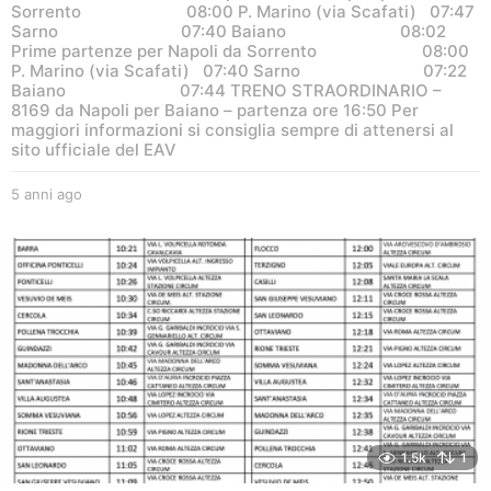
Sorrento 08:00 P. Marino (via Scafati) 07:47
Sarno 07:40 Baiano 08:02
Prime partenze per Napoli da Sorrento 08:00
P. Marino (via Scafati) 07:40 Sarno 07:22
Baiano 07:44 TRENO STRAORDINARIO –
8169 da Napoli per Baiano – partenza ore 16:50 Per
maggiori informazioni si consiglia sempre di attenersi al
sito ufficiale del EAV
5 anni ago
5
a
n
n
i
a
g
o
1.5k
1