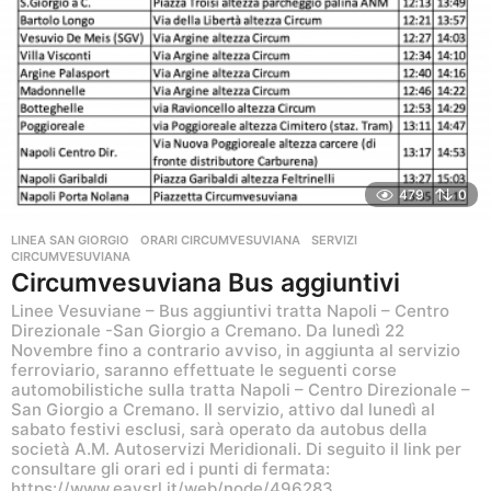
i
a
g
o
479
0
LINEA SAN GIORGIO
,
ORARI CIRCUMVESUVIANA
,
SERVIZI
CIRCUMVESUVIANA
Circumvesuviana Bus aggiuntivi
Linee Vesuviane – Bus aggiuntivi tratta Napoli – Centro
Direzionale -San Giorgio a Cremano. Da lunedì 22
Novembre fino a contrario avviso, in aggiunta al servizio
ferroviario, saranno effettuate le seguenti corse
automobilistiche sulla tratta Napoli – Centro Direzionale –
San Giorgio a Cremano. Il servizio, attivo dal lunedì al
sabato festivi esclusi, sarà operato da autobus della
società A.M. Autoservizi Meridionali. Di seguito il link per
consultare gli orari ed i punti di fermata:
https://www.eavsrl.it/web/node/496283