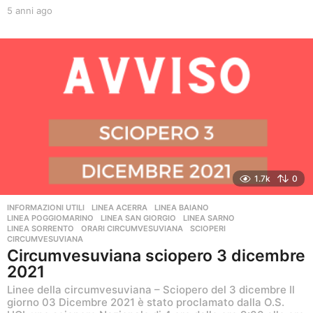
5 anni ago
5
a
n
n
i
a
g
o
1.7k
0
INFORMAZIONI UTILI
,
LINEA ACERRA
,
LINEA BAIANO
,
LINEA POGGIOMARINO
,
LINEA SAN GIORGIO
,
LINEA SARNO
,
LINEA SORRENTO
,
ORARI CIRCUMVESUVIANA
,
SCIOPERI
CIRCUMVESUVIANA
Circumvesuviana sciopero 3 dicembre
2021
Linee della circumvesuviana – Sciopero del 3 dicembre Il
giorno 03 Dicembre 2021 è stato proclamato dalla O.S.