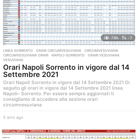
o
7.8k
-7
LINEA SORRENTO
,
ORARI CIRCUMVESUVIANA
CIRCUMVESUVIANA
,
CIRCUMVESUVIANA ORARI
,
NAPOLI-SORRENTO
,
ORARI VESUVIANA
,
VESUVIANA
Orari Napoli Sorrento in vigore dal 14
Settembre 2021
Orari Napoli Sorrento in vigore dal 14 Settembre 2021 Di
seguito gli orari in vigore dal 14 Settembre 2021 linea
Napoli– Sorrento. Per essere sempre aggiornati ti
consigliamo di accedere alla sezione orari
circumvesuviana
5 anni ago
5
a
n
n