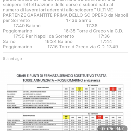
sciopero l’effettuazione delle corse è subordinata al
numero di lavoratori aderenti allo sciopero.” ULTIME
PARTENZE GARANTITE PRIMA DELLO SCIOPERO da Napoli
per Sorrento 17:36 Sarno
17:40 Baiano 17:38
Poggiomarino 16:35 Torre d Greco via C.D.
17:50 Per Napoli da Sorrento 17:36
Sarno 16:34 Baiano 17:44
Poggiomarino 17:16 Torre d Greco via C.D. 17:49
5 anni ago
5
a
n
n
i
a
g
o
1.7k
0