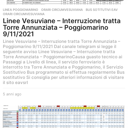
LINEA POGGIOMARINO
,
ORARI CIRCUMVESUVIANA
BUS SOTITUTIVI EAV
,
ORARI CIRCUMVESUVIANA
Linee Vesuviane – Interruzione tratta
Torre Annunziata – Poggiomarino
9/11/2021
Linee Vesuviane – Interruzione tratta Torre Annunziata –
Poggiomarino 9/11/2021 Dal canale telegram si legge il
seguente avviso Linee Vesuviane – Interruzione tratta
Torre Annunziata – PoggiomarinoCausa guasto tecnico ai
Passaggi a Livello di linea, il servizio ferroviario è
interrotto tra Torre Annunziata e Poggiomarino, il Servizio
Sostitutivo Bus programmato si effettua regolarmente Bus
sostitutivo Si consiglia per ulteriori informazioni di visitare
il sito eavsrl
5 anni ago
5
a
n
n
i
a
g