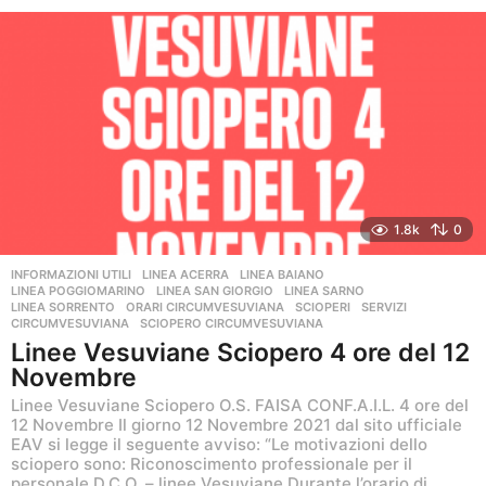
n
n
i
a
g
o
1.8k
0
INFORMAZIONI UTILI
,
LINEA ACERRA
,
LINEA BAIANO
,
LINEA POGGIOMARINO
,
LINEA SAN GIORGIO
,
LINEA SARNO
,
LINEA SORRENTO
,
ORARI CIRCUMVESUVIANA
,
SCIOPERI
,
SERVIZI
CIRCUMVESUVIANA
,
SCIOPERO CIRCUMVESUVIANA
Linee Vesuviane Sciopero 4 ore del 12
Novembre
Linee Vesuviane Sciopero O.S. FAISA CONF.A.I.L. 4 ore del
12 Novembre Il giorno 12 Novembre 2021 dal sito ufficiale
EAV si legge il seguente avviso: “Le motivazioni dello
sciopero sono: Riconoscimento professionale per il
personale D.C.O. – linee Vesuviane Durante l’orario di