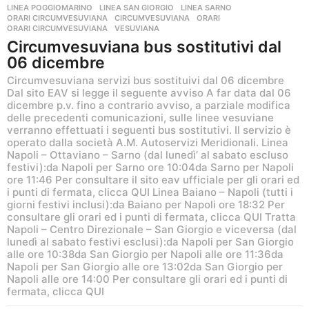
LINEA POGGIOMARINO
,
LINEA SAN GIORGIO
,
LINEA SARNO
,
ORARI CIRCUMVESUVIANA
CIRCUMVESUVIANA
,
ORARI
,
ORARI CIRCUMVESUVIANA
,
VESUVIANA
Circumvesuviana bus sostitutivi dal
06 dicembre
Circumvesuviana servizi bus sostituivi dal 06 dicembre
Dal sito EAV si legge il seguente avviso A far data dal 06
dicembre p.v. fino a contrario avviso, a parziale modifica
delle precedenti comunicazioni, sulle linee vesuviane
verranno effettuati i seguenti bus sostitutivi. Il servizio è
operato dalla società A.M. Autoservizi Meridionali. Linea
Napoli – Ottaviano – Sarno (dal lunedì’ al sabato escluso
festivi):da Napoli per Sarno ore 10:04da Sarno per Napoli
ore 11:46 Per consultare il sito eav ufficiale per gli orari ed
i punti di fermata, clicca QUI Linea Baiano – Napoli (tutti i
giorni festivi inclusi):da Baiano per Napoli ore 18:32 Per
consultare gli orari ed i punti di fermata, clicca QUI Tratta
Napoli – Centro Direzionale – San Giorgio e viceversa (dal
lunedì al sabato festivi esclusi):da Napoli per San Giorgio
alle ore 10:38da San Giorgio per Napoli alle ore 11:36da
Napoli per San Giorgio alle ore 13:02da San Giorgio per
Napoli alle ore 14:00 Per consultare gli orari ed i punti di
fermata, clicca QUI