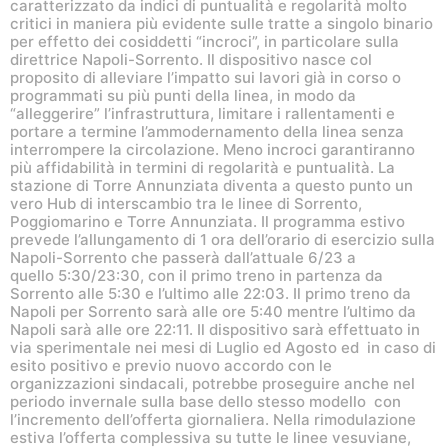
caratterizzato da indici di puntualità e regolarità molto
critici in maniera più evidente sulle tratte a singolo binario
per effetto dei cosiddetti “incroci”, in particolare sulla
direttrice Napoli-Sorrento. Il dispositivo nasce col
proposito di alleviare l’impatto sui lavori già in corso o
programmati su più punti della linea, in modo da
“alleggerire” l’infrastruttura, limitare i rallentamenti e
portare a termine l’ammodernamento della linea senza
interrompere la circolazione. Meno incroci garantiranno
più affidabilità in termini di regolarità e puntualità. La
stazione di Torre Annunziata diventa a questo punto un
vero Hub di interscambio tra le linee di Sorrento,
Poggiomarino e Torre Annunziata. Il programma estivo
prevede l’allungamento di 1 ora dell’orario di esercizio sulla
Napoli-Sorrento che passerà dall’attuale 6/23 a
quello 5:30/23:30, con il primo treno in partenza da
Sorrento alle 5:30 e l’ultimo alle 22:03. Il primo treno da
Napoli per Sorrento sarà alle ore 5:40 mentre l’ultimo da
Napoli sarà alle ore 22:11. Il dispositivo sarà effettuato in
via sperimentale nei mesi di Luglio ed Agosto ed in caso di
esito positivo e previo nuovo accordo con le
organizzazioni sindacali, potrebbe proseguire anche nel
periodo invernale sulla base dello stesso modello con
l’incremento dell’offerta giornaliera. Nella rimodulazione
estiva l’offerta complessiva su tutte le linee vesuviane,