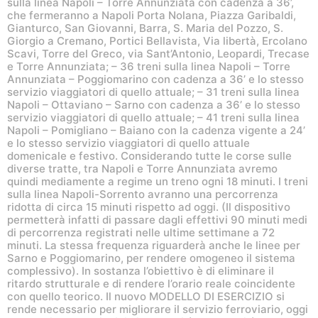
sulla linea Napoli – Torre Annunziata con cadenza a 36’,
che fermeranno a Napoli Porta Nolana, Piazza Garibaldi,
Gianturco, San Giovanni, Barra, S. Maria del Pozzo, S.
Giorgio a Cremano, Portici Bellavista, Via libertà, Ercolano
Scavi, Torre del Greco, via Sant’Antonio, Leopardi, Trecase
e Torre Annunziata; – 36 treni sulla linea Napoli – Torre
Annunziata – Poggiomarino con cadenza a 36’ e lo stesso
servizio viaggiatori di quello attuale; – 31 treni sulla linea
Napoli – Ottaviano – Sarno con cadenza a 36’ e lo stesso
servizio viaggiatori di quello attuale; – 41 treni sulla linea
Napoli – Pomigliano – Baiano con la cadenza vigente a 24’
e lo stesso servizio viaggiatori di quello attuale
domenicale e festivo. Considerando tutte le corse sulle
diverse tratte, tra Napoli e Torre Annunziata avremo
quindi mediamente a regime un treno ogni 18 minuti. I treni
sulla linea Napoli-Sorrento avranno una percorrenza
ridotta di circa 15 minuti rispetto ad oggi. (Il dispositivo
permetterà infatti di passare dagli effettivi 90 minuti medi
di percorrenza registrati nelle ultime settimane a 72
minuti. La stessa frequenza riguarderà anche le linee per
Sarno e Poggiomarino, per rendere omogeneo il sistema
complessivo). In sostanza l’obiettivo è di eliminare il
ritardo strutturale e di rendere l’orario reale coincidente
con quello teorico. Il nuovo MODELLO DI ESERCIZIO si
rende necessario per migliorare il servizio ferroviario, oggi