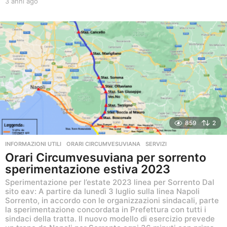
3 anni ago
3
a
n
n
i
a
g
o
859
2
INFORMAZIONI UTILI
,
ORARI CIRCUMVESUVIANA
,
SERVIZI
Orari Circumvesuviana per sorrento
sperimentazione estiva 2023
Sperimentazione per l’estate 2023 linea per Sorrento Dal
sito eav: A partire da lunedì 3 luglio sulla linea Napoli
Sorrento, in accordo con le organizzazioni sindacali, parte
la sperimentazione concordata in Prefettura con tutti i
sindaci della tratta. Il nuovo modello di esercizio prevede