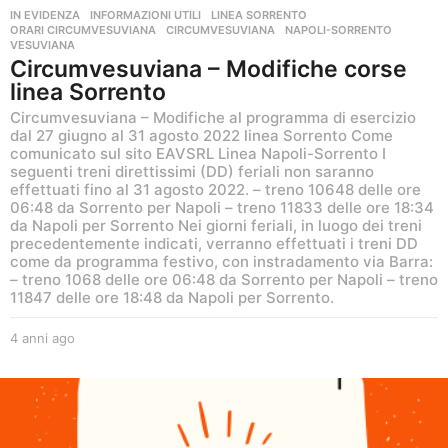
IN EVIDENZA
,
INFORMAZIONI UTILI
,
LINEA SORRENTO
,
ORARI CIRCUMVESUVIANA
CIRCUMVESUVIANA
,
NAPOLI-SORRENTO
,
VESUVIANA
Circumvesuviana – Modifiche corse
linea Sorrento
Circumvesuviana – Modifiche al programma di esercizio
dal 27 giugno al 31 agosto 2022 linea Sorrento Come
comunicato sul sito EAVSRL Linea Napoli-Sorrento I
seguenti treni direttissimi (DD) feriali non saranno
effettuati fino al 31 agosto 2022. – treno 10648 delle ore
06:48 da Sorrento per Napoli – treno 11833 delle ore 18:34
da Napoli per Sorrento Nei giorni feriali, in luogo dei treni
precedentemente indicati, verranno effettuati i treni DD
come da programma festivo, con instradamento via Barra:
– treno 1068 delle ore 06:48 da Sorrento per Napoli – treno
11847 delle ore 18:48 da Napoli per Sorrento.
4 anni ago
4
a
n
n
i
a