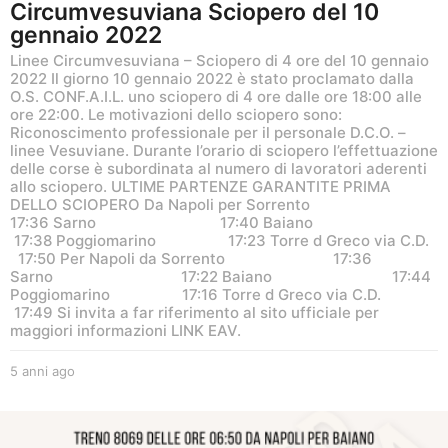
Circumvesuviana Sciopero del 10
gennaio 2022
Linee Circumvesuviana – Sciopero di 4 ore del 10 gennaio
2022 Il giorno 10 gennaio 2022 è stato proclamato dalla
O.S. CONF.A.I.L. uno sciopero di 4 ore dalle ore 18:00 alle
ore 22:00. Le motivazioni dello sciopero sono:
Riconoscimento professionale per il personale D.C.O. –
linee Vesuviane. Durante l’orario di sciopero l’effettuazione
delle corse è subordinata al numero di lavoratori aderenti
allo sciopero. ULTIME PARTENZE GARANTITE PRIMA
DELLO SCIOPERO Da Napoli per Sorrento
17:36 Sarno 17:40 Baiano
17:38 Poggiomarino 17:23 Torre d Greco via C.D.
17:50 Per Napoli da Sorrento 17:36
Sarno 17:22 Baiano 17:44
Poggiomarino 17:16 Torre d Greco via C.D.
17:49 Si invita a far riferimento al sito ufficiale per
maggiori informazioni LINK EAV.
5 anni ago
5
a
n
n
i