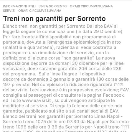
INFORMAZIONI UTILI
,
LINEA SORRENTO
,
ORARI CIRCUMVESUVIANA
,
SERVIZI
ORARI CIRCUMVESUVIANA
Treni non garantiti per Sorrento
Elenco treni non garantiti per Sorrento Dal sito EAV si
legge la seguente comunicazione (in data 29 Dicembre)
Per fare fronte all’indisponibilità non programmata di
personale, dovuta all’emergenza epidemiologica in atto
(malattia e quarantena), l’azienda si vede costretta a
predisporre una rimodulazione del servizio, con la
definizione di alcune corse “non garantite”. La nuova
disposizione decorre da domani 30 dicembre per le linee
vesuviane, dove saranno garantite 206 corse delle 236
del programma. Sulle linee flegree il dispositivo
decorre da domenica 2 gennaio e garantirà 180 corse delle
197 previste. Nel complesso la riduzione riguarderà l’11%
del servizio. La situazione è in progressiva evoluzione; EAV
consiglia ai passeggeri di consultare la pagina Facebook
ed il sito www.eavsrl.it , su cui vengono anticipate le
modifiche al servizio. Di seguito l’elenco delle corse non
garantite, pubblicato sul sito e sui canali social di EAV.
Elenco dei treni non garantiti per Sorrento Linea Napoli-
Sorrento treno 1075 delle ore 07:30 da Napoli per Sorrento
treno 1096 delle ore 9:36 da Sorrento per Napoli treno 1111