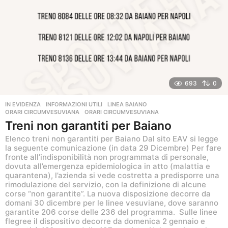
a
g
o
693
0
IN EVIDENZA
,
INFORMAZIONI UTILI
,
LINEA BAIANO
,
ORARI CIRCUMVESUVIANA
ORARI CIRCUMVESUVIANA
Treni non garantiti per Baiano
Elenco treni non garantiti per Baiano Dal sito EAV si legge
la seguente comunicazione (in data 29 Dicembre) Per fare
fronte all’indisponibilità non programmata di personale,
dovuta all’emergenza epidemiologica in atto (malattia e
quarantena), l’azienda si vede costretta a predisporre una
rimodulazione del servizio, con la definizione di alcune
corse “non garantite”. La nuova disposizione decorre da
domani 30 dicembre per le linee vesuviane, dove saranno
garantite 206 corse delle 236 del programma. Sulle linee
flegree il dispositivo decorre da domenica 2 gennaio e