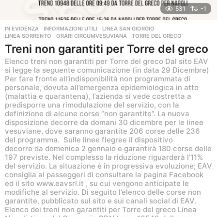
531
-1
IN EVIDENZA
,
INFORMAZIONI UTILI
,
LINEA SAN GIORGIO
,
LINEA SORRENTO
,
ORARI CIRCUMVESUVIANA
TORRE DEL GRECO
Treni non garantiti per Torre del greco
Elenco treni non garantiti per Torre del greco Dal sito EAV
si legge la seguente comunicazione (in data 29 Dicembre)
Per fare fronte all’indisponibilità non programmata di
personale, dovuta all’emergenza epidemiologica in atto
(malattia e quarantena), l’azienda si vede costretta a
predisporre una rimodulazione del servizio, con la
definizione di alcune corse “non garantite”. La nuova
disposizione decorre da domani 30 dicembre per le linee
vesuviane, dove saranno garantite 206 corse delle 236
del programma. Sulle linee flegree il dispositivo
decorre da domenica 2 gennaio e garantirà 180 corse delle
197 previste. Nel complesso la riduzione riguarderà l’11%
del servizio. La situazione è in progressiva evoluzione; EAV
consiglia ai passeggeri di consultare la pagina Facebook
ed il sito www.eavsrl.it , su cui vengono anticipate le
modifiche al servizio. Di seguito l’elenco delle corse non
garantite, pubblicato sul sito e sui canali social di EAV.
Elenco dei treni non garantiti per Torre del greco Linea