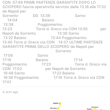
CDN 07:49 PRIME PARTENZE GARANTITE DOPO LO
SCIOPERO fascia operatività servizio dalle 13.18 alle 17.32
da Napoli per
Sorrento DD 13:36 Sarno
14:04 Baiano
13:38 Poggiomarino
13:23 Torre d. Greco via CDN 13:50 per
Napoli da Sorrento 13:36 Sarno
13:22 Baiano 13:44 Poggiomarino
13:40 Torre d. Greco via CDN 14:37 ULTIME PARTENZE
GARANTITE PRIMA DELLO SCIOPERO da Napoli per
Sorrento
17:06 Sarno
17:16 Baiano 17:14
Poggiomarino 17:23 Torre d. Greco via
CDN 17:02 per Napoli da Sorrento
16:48 Sarno 17:22 Baiano
16:56 Poggiomarino 17:16 Torre d. Greco via CDN
17:01
4 anni ago
4
a
n
n