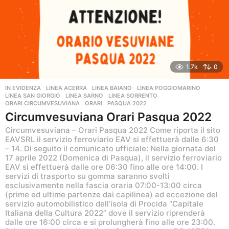
g
o
1.7k
0
IN EVIDENZA
,
LINEA ACERRA
,
LINEA BAIANO
,
LINEA POGGIOMARINO
,
LINEA SAN GIORGIO
,
LINEA SARNO
,
LINEA SORRENTO
,
ORARI CIRCUMVESUVIANA
ORARI
,
PASQUA 2022
Circumvesuviana Orari Pasqua 2022
Circumvesuviana – Orari Pasqua 2022 Come riporta il sito
EAVSRL il servizio ferroviario EAV si effettuerà dalle 6:30
– 14. Di seguito il comunicato ufficiale: Nella giornata del
17 aprile 2022 (Domenica di Pasqua), il servizio ferroviario
EAV si effettuerà dalle ore 06:30 fino alle ore 14:00. I
servizi di trasporto su gomma saranno svolti
esclusivamente nella fascia oraria 07:00-13:00 circa
(prime ed ultime partenze dai capilinea) ad eccezione del
servizio automobilistico dell’isola di Procida “Capitale
Italiana della Cultura 2022” dove il servizio riprenderà
dalle ore 16:00 circa e si prolungherà fino alle ore 23:00.