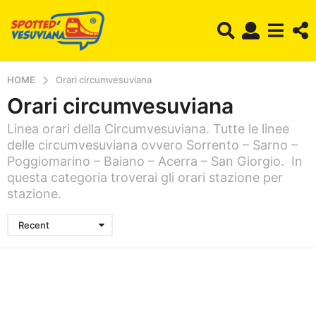
HOME
Orari circumvesuviana
Orari circumvesuviana
Linea orari della Circumvesuviana. Tutte le linee
delle circumvesuviana ovvero Sorrento – Sarno –
Poggiomarino – Baiano – Acerra – San Giorgio. In
questa categoria troverai gli orari stazione per
stazione.
Recent