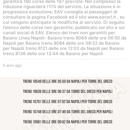
garantirà 180 corse delle 197 previste. Nel complesso la
riduzione riguarderà l’11% del servizio. La situazione è in
progressiva evoluzione; EAV consiglia ai passeggeri di
consultare la pagina Facebook ed il sito www.eavsrl.it , su
cui vengono anticipate le modifiche al servizio. Di seguito
l’elenco delle corse non garantite, pubblicato sul sito e sui
canali social di EAV. Elenco dei treni non garantiti per
Baiano Linea Napoli- Baiano treno 8069 delle ore 06:50 da
Napoli per Baiano treno 8084 delle ore 08:32 da Baiano
per Napoli treno 8121 delle ore 12:02 da Napoli per Baiano
treno 8136 delle ore 13:44 da Baiano per Napoli
5 anni ago
5
a
n
n
i
a
g
o