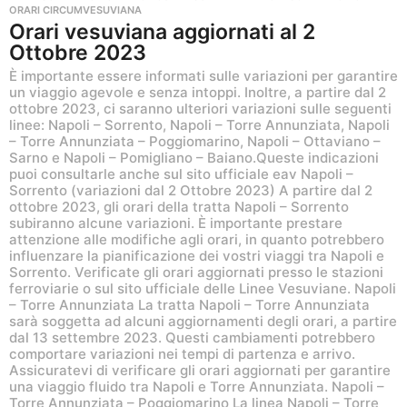
ORARI CIRCUMVESUVIANA
Orari vesuviana aggiornati al 2
Ottobre 2023
È importante essere informati sulle variazioni per garantire
un viaggio agevole e senza intoppi. Inoltre, a partire dal 2
ottobre 2023, ci saranno ulteriori variazioni sulle seguenti
linee: Napoli – Sorrento, Napoli – Torre Annunziata, Napoli
– Torre Annunziata – Poggiomarino, Napoli – Ottaviano –
Sarno e Napoli – Pomigliano – Baiano.Queste indicazioni
puoi consultarle anche sul sito ufficiale eav Napoli –
Sorrento (variazioni dal 2 Ottobre 2023) A partire dal 2
ottobre 2023, gli orari della tratta Napoli – Sorrento
subiranno alcune variazioni. È importante prestare
attenzione alle modifiche agli orari, in quanto potrebbero
influenzare la pianificazione dei vostri viaggi tra Napoli e
Sorrento. Verificate gli orari aggiornati presso le stazioni
ferroviarie o sul sito ufficiale delle Linee Vesuviane. Napoli
– Torre Annunziata La tratta Napoli – Torre Annunziata
sarà soggetta ad alcuni aggiornamenti degli orari, a partire
dal 13 settembre 2023. Questi cambiamenti potrebbero
comportare variazioni nei tempi di partenza e arrivo.
Assicuratevi di verificare gli orari aggiornati per garantire
una viaggio fluido tra Napoli e Torre Annunziata. Napoli –
Torre Annunziata – Poggiomarino La linea Napoli – Torre