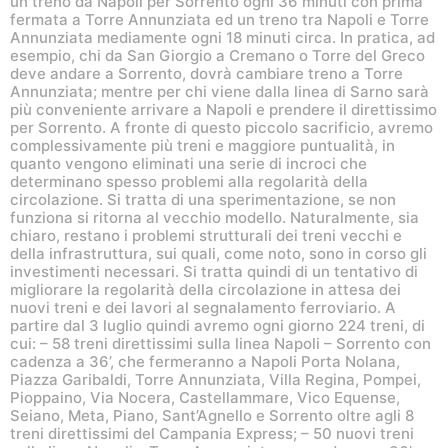
un treno da Napoli per Sorrento ogni 36 minuti con prima
fermata a Torre Annunziata ed un treno tra Napoli e Torre
Annunziata mediamente ogni 18 minuti circa. In pratica, ad
esempio, chi da San Giorgio a Cremano o Torre del Greco
deve andare a Sorrento, dovrà cambiare treno a Torre
Annunziata; mentre per chi viene dalla linea di Sarno sarà
più conveniente arrivare a Napoli e prendere il direttissimo
per Sorrento. A fronte di questo piccolo sacrificio, avremo
complessivamente più treni e maggiore puntualità, in
quanto vengono eliminati una serie di incroci che
determinano spesso problemi alla regolarità della
circolazione. Si tratta di una sperimentazione, se non
funziona si ritorna al vecchio modello. Naturalmente, sia
chiaro, restano i problemi strutturali dei treni vecchi e
della infrastruttura, sui quali, come noto, sono in corso gli
investimenti necessari. Si tratta quindi di un tentativo di
migliorare la regolarità della circolazione in attesa dei
nuovi treni e dei lavori al segnalamento ferroviario. A
partire dal 3 luglio quindi avremo ogni giorno 224 treni, di
cui: – 58 treni direttissimi sulla linea Napoli – Sorrento con
cadenza a 36’, che fermeranno a Napoli Porta Nolana,
Piazza Garibaldi, Torre Annunziata, Villa Regina, Pompei,
Pioppaino, Via Nocera, Castellammare, Vico Equense,
Seiano, Meta, Piano, Sant’Agnello e Sorrento oltre agli 8
treni direttissimi del Campania Express; – 50 nuovi treni