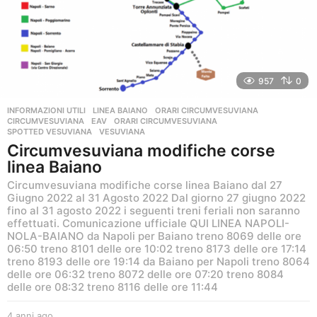
957
0
INFORMAZIONI UTILI
,
LINEA BAIANO
,
ORARI CIRCUMVESUVIANA
CIRCUMVESUVIANA
,
EAV
,
ORARI CIRCUMVESUVIANA
,
SPOTTED VESUVIANA
,
VESUVIANA
Circumvesuviana modifiche corse
linea Baiano
Circumvesuviana modifiche corse linea Baiano dal 27
Giugno 2022 al 31 Agosto 2022 Dal giorno 27 giugno 2022
fino al 31 agosto 2022 i seguenti treni feriali non saranno
effettuati. Comunicazione ufficiale QUI LINEA NAPOLI-
NOLA-BAIANO da Napoli per Baiano treno 8069 delle ore
06:50 treno 8101 delle ore 10:02 treno 8173 delle ore 17:14
treno 8193 delle ore 19:14 da Baiano per Napoli treno 8064
delle ore 06:32 treno 8072 delle ore 07:20 treno 8084
delle ore 08:32 treno 8116 delle ore 11:44
4 anni ago
4