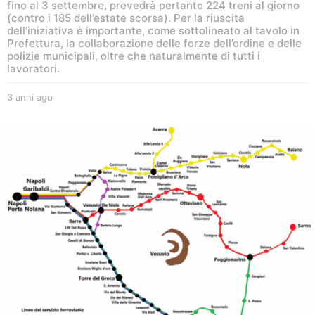
fino al 3 settembre, prevedrà pertanto 224 treni al giorno
(contro i 185 dell’estate scorsa). Per la riuscita
dell’iniziativa è importante, come sottolineato al tavolo in
Prefettura, la collaborazione delle forze dell’ordine e delle
polizie municipali, oltre che naturalmente di tutti i
lavoratori.
3 anni ago
3
a
n
n
i
a
g
o