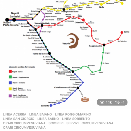
i
a
g
o
1.1k
-1
LINEA ACERRA
,
LINEA BAIANO
,
LINEA POGGIOMARINO
,
LINEA SAN GIORGIO
,
LINEA SARNO
,
LINEA SORRENTO
,
ORARI CIRCUMVESUVIANA
,
SCIOPERI
,
SERVIZI
CIRCUMVESUVIANA
,
ORARI CIRCUMVESUVIANA