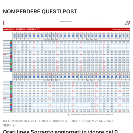
a
n
NON PERDERE QUESTI POST
n
i
a
g
o
INFORMAZIONI UTILI
,
LINEA SORRENTO
,
ORARI CIRCUMVESUVIANA
,
SERVIZI
Orari linea Sorrento aggiornati in vigore dal 9