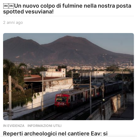
￼￼Un nuovo colpo di fulmine nella nostra posta
spotted vesuviana!
2 anni ago
2
a
n
n
i
a
g
o
IN EVIDENZA
,
INFORMAZIONI UTILI
Reperti archeologici nel cantiere Eav: si