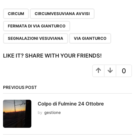
P
,
,
,
,
a
CIRCUM
CIRCUMVESUVIANA AVVISI
g
FERMATA DI VIA GIANTURCO
i
n
SEGNALAZIONI VESUVIANA
VIA GIANTURCO
a
t
LIKE IT? SHARE WITH YOUR FRIENDS!
i
o
0
n
PREVIOUS POST
Colpo di Fulmine 24 Ottobre
by
gestione