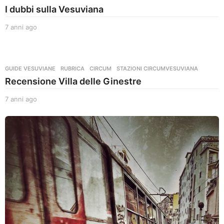
I dubbi sulla Vesuviana
7 anni ago
7
a
n
n
i
GUIDE VESUVIANE
,
RUBRICA
CIRCUM
,
STAZIONI CIRCUMVESUVIANA
a
Recensione Villa delle Ginestre
g
o
7 anni ago
7
a
n
n
i
a
g
o