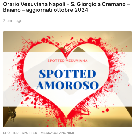
Orario Vesuviana Napoli – S. Giorgio a Cremano –
Baiano – aggiornati ottobre 2024
2 anni ago
2
a
n
n
i
a
g
o
SPOTTED
,
SPOTTED - MESSAGGI ANONIMI