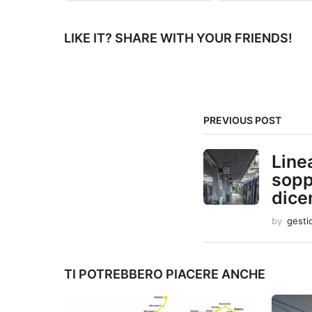
P
a
LIKE IT? SHARE WITH YOUR FRIENDS!
g
i
n
PREVIOUS POST
a
Line
t
sopp
dice
i
by
gesti
o
n
TI POTREBBERO PIACERE ANCHE