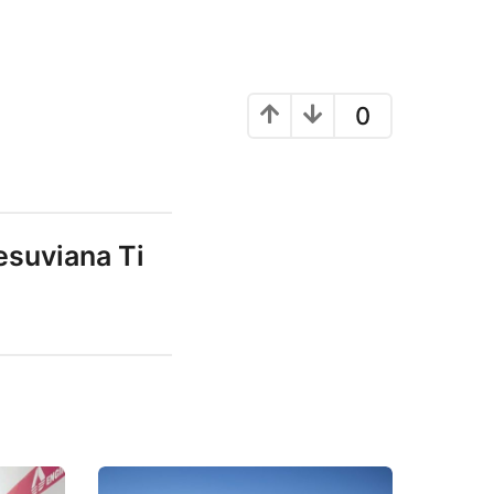
0
esuviana Ti