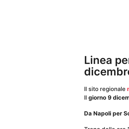
n
i
a
g
o
Linea pe
dicembr
Il sito regionale
Il
giorno 9 dice
Da Napoli per S