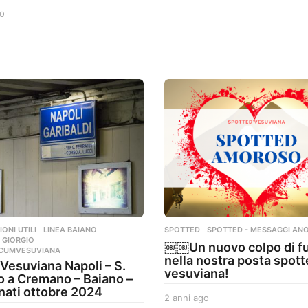
n
o
6
n
a
i
n
a
n
g
i
o
a
g
o
ONI UTILI
,
LINEA BAIANO
,
SPOTTED
,
SPOTTED - MESSAGGI ANO
 GIORGIO
,
￼￼Un nuovo colpo di f
RCUMVESUVIANA
nella nostra posta spot
 Vesuviana Napoli – S.
vesuviana!
o a Cremano – Baiano –
nati ottobre 2024
2 anni ago
2