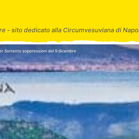
e - sito dedicato alla Circumvesuviana di Napol
er Sorrento soppressioni del 9 dicembre