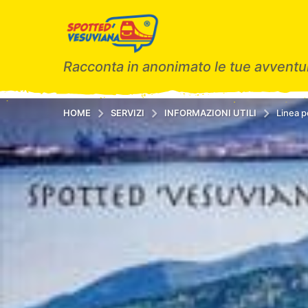
Racconta in anonimato le tue avventur
HOME
SERVIZI
INFORMAZIONI UTILI
Linea p