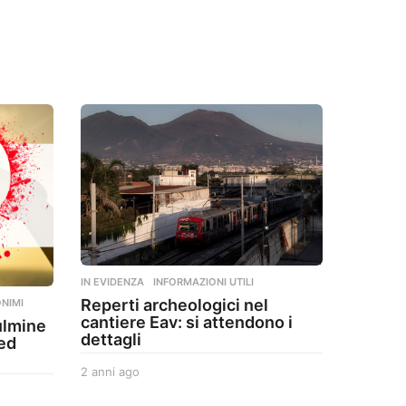
IN EVIDENZA
,
INFORMAZIONI UTILI
Reperti archeologici nel
NIMI
cantiere Eav: si attendono i
ulmine
dettagli
ted
2 anni ago
2
a