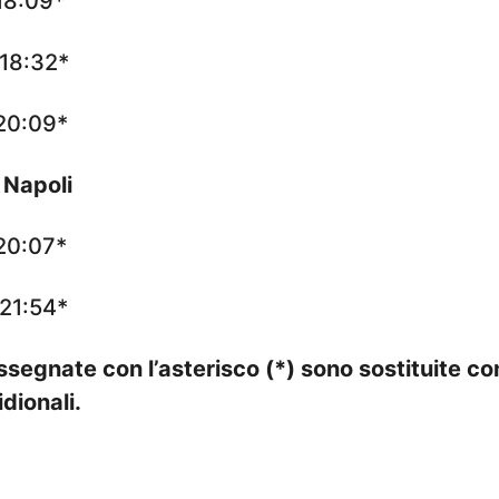
18:09*
 18:32*
 20:09*
 Napoli
 20:07*
 21:54*
ssegnate con l’asterisco (*) sono sostituite c
dionali.