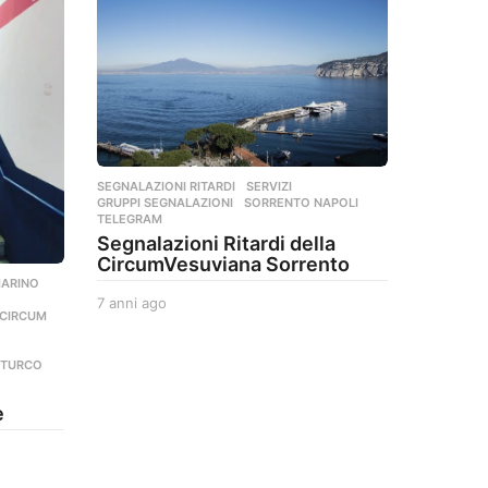
SEGNALAZIONI RITARDI
,
SERVIZI
GRUPPI SEGNALAZIONI
,
SORRENTO NAPOLI
,
TELEGRAM
Segnalazioni Ritardi della
CircumVesuviana Sorrento
MARINO
,
7 anni ago
7
CIRCUM
,
a
n
n
NTURCO
i
a
e
g
o