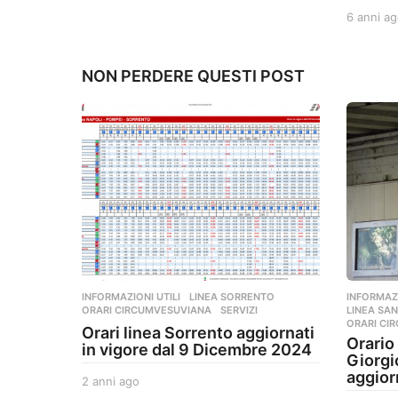
n
6 anni ag
n
i
a
NON PERDERE QUESTI POST
g
o
INFORMAZIONI UTILI
,
LINEA SORRENTO
,
INFORMAZI
ORARI CIRCUMVESUVIANA
,
SERVIZI
LINEA SAN
ORARI CI
Orari linea Sorrento aggiornati
Orario
in vigore dal 9 Dicembre 2024
Giorgi
aggior
2 anni ago
2
a