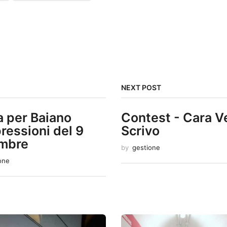
NEXT POST
a per Baiano
Contest - Cara V
ressioni del 9
Scrivo
mbre
by
gestione
one