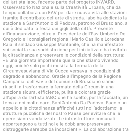
dell’artista Iabo, facente parte del progetto INWARD,
Osservatorio Nazionale sulla Creatività Urbana, che da
tempo collabora con EAV per dare nuova vita alle stazioni
tramite il contributo dell’arte di strada. Iabo ha dedicato la
stazione a Sant’Antonio di Padova, patrono di Brusciano, a
cui è dedicata la festa dei gigli della città. Presente
all’inaugurazione, oltre al Presidente dell’Eav Umberto De
Gregorio e i consiglieri regionali Mario Casillo e Loredana
Raia, il sindaco Giuseppe Montanile, che ha manifestato
sui social la sua soddisfazione per l’iniziativa e ha invitato
la cittadinanza a preservare le condizioni della struttura:
«È una giornata importante quella che stiamo vivendo
oggi, poiché solo pochi mesi fa la fermata della
Circumvesuviana di Via Cucca versava in condizioni di
degrado e abbandono. Grazie all’impegno della Regione
Campania, dell’Eav e del comune di Brusciano siamo
riusciti a trasformare la fermata della Circum in una
stazione sicura, efficiente, pulita e colorata grazie
all’opera dell’artista IABO che ha scelto, per la facciata, un
tema a noi molto caro, Sant’Antonio Da Padova. Faccio un
appello alla cittadinanza affinché tutti noi ‘adottiamo’ la
strutture pubbliche del nostro Paese per evitare che le
opere siano vandalizzate. Le infrastrutture comunali
appartengono a tutti noi e le dobbiamo preservare,
distruggerle sarebbe da incoscienti». La collaborazione tra