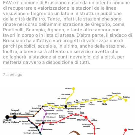
EAV e il comune di Brusciano nasce da un intento comune
di recuperare e valorizzazione le stazioni delle linee
vesuviane e flegree da un lato e le strutture pubbliche
della città dall’altro. Tante, infatti, le stazioni che sono
rinate nel corso dell’amministrazione de Gregorio, come
Ponticelli, Scampia, Agnano, e tante altre ancora con
lavori in corso o in lista di attesa. D’altra parte, il sindaco di
Brusciano ha all’attivo vari progetti di valorizzazione di
parchi pubblici, scuole e, in ultimo, anche della stazione.
Inoltre, a breve sarà attivato un servizio navetta che
collegherà la stazione ai punti nevralgici della città, per
metterla davvero a disposizione di tutti.
7 anni ago
6
a
n
n
i
a
g
o