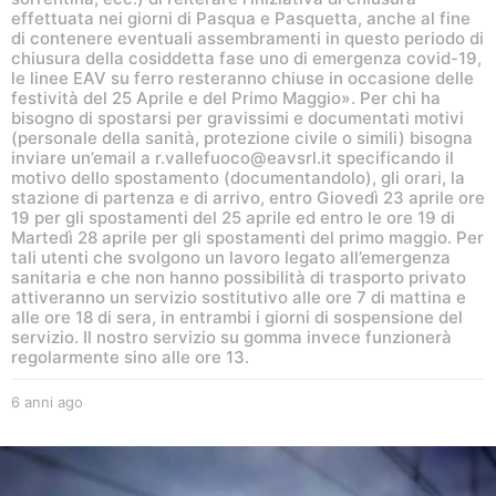
effettuata nei giorni di Pasqua e Pasquetta, anche al fine
di contenere eventuali assembramenti in questo periodo di
chiusura della cosiddetta fase uno di emergenza covid-19,
le linee EAV su ferro resteranno chiuse in occasione delle
festività del 25 Aprile e del Primo Maggio». Per chi ha
bisogno di spostarsi per gravissimi e documentati motivi
(personale della sanità, protezione civile o simili) bisogna
inviare un’email a r.vallefuoco@eavsrl.it specificando il
motivo dello spostamento (documentandolo), gli orari, la
stazione di partenza e di arrivo, entro Giovedì 23 aprile ore
19 per gli spostamenti del 25 aprile ed entro le ore 19 di
Martedì 28 aprile per gli spostamenti del primo maggio. Per
tali utenti che svolgono un lavoro legato all’emergenza
sanitaria e che non hanno possibilità di trasporto privato
attiveranno un servizio sostitutivo alle ore 7 di mattina e
alle ore 18 di sera, in entrambi i giorni di sospensione del
servizio. Il nostro servizio su gomma invece funzionerà
regolarmente sino alle ore 13.
6 anni ago
6
a
n
n
i