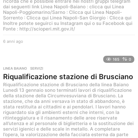
ricorda che è possibile entrare nei nostri gruppi telegram
dai seguenti link Linea Napoli-Baiano : clicca qui Linea
Napoli-Poggiomarino/Sarno : Clicca qui Linea Napoli-
Sorrento : Clicca qui Linea Napoli-San Giorgio : Clicca qui
Inoltre potete seguirci su Instagram qui o su Facebook qui
Fonte : http://scioperi.mit.gov.it/
6 anni ago
6
a
n
n
165
0
i
LINEA BAIANO
,
SERVIZI
a
Riqualificazione stazione di Brusciano
g
o
Riqualificazione stazione di Brusciano della linea Baiano
Lunedì 13 gennaio sono terminati lavori di riqualificazione
della stazione della Circumvesuviana di Brusciano. La
stazione, che da anni versava in stato di abbandono, è
stata restituita ai cittadini e ai pendolari. I lavori hanno
riguardato sia gli ambienti esterni che interni, con la
ritinteggiatura e il risanamento delle aree riservate
all’utenza e al personale di biglietteria e la sostituzione dei
servizi igienici e delle scale in metallo. A completare
l’opera, la valorizzazione della facciata esterna da parte