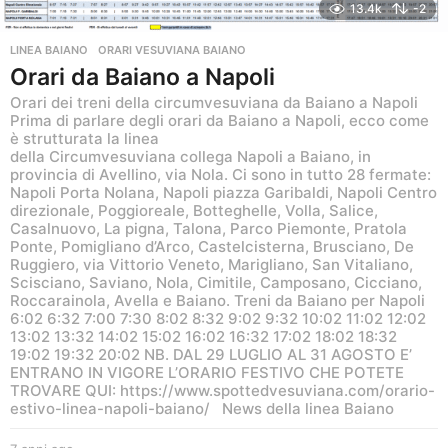
13.4k
-2
LINEA BAIANO
ORARI VESUVIANA BAIANO
Orari da Baiano a Napoli
Orari dei treni della circumvesuviana da Baiano a Napoli
Prima di parlare degli orari da Baiano a Napoli, ecco come
è strutturata la linea
della Circumvesuviana collega Napoli a Baiano, in
provincia di Avellino, via Nola. Ci sono in tutto 28 fermate:
Napoli Porta Nolana, Napoli piazza Garibaldi, Napoli Centro
direzionale, Poggioreale, Botteghelle, Volla, Salice,
Casalnuovo, La pigna, Talona, Parco Piemonte, Pratola
Ponte, Pomigliano d’Arco, Castelcisterna, Brusciano, De
Ruggiero, via Vittorio Veneto, Marigliano, San Vitaliano,
Scisciano, Saviano, Nola, Cimitile, Camposano, Cicciano,
Roccarainola, Avella e Baiano. Treni da Baiano per Napoli
6:02 6:32 7:00 7:30 8:02 8:32 9:02 9:32 10:02 11:02 12:02
13:02 13:32 14:02 15:02 16:02 16:32 17:02 18:02 18:32
19:02 19:32 20:02 NB. DAL 29 LUGLIO AL 31 AGOSTO E’
ENTRANO IN VIGORE L’ORARIO FESTIVO CHE POTETE
TROVARE QUI: https://www.spottedvesuviana.com/orario-
estivo-linea-napoli-baiano/ News della linea Baiano