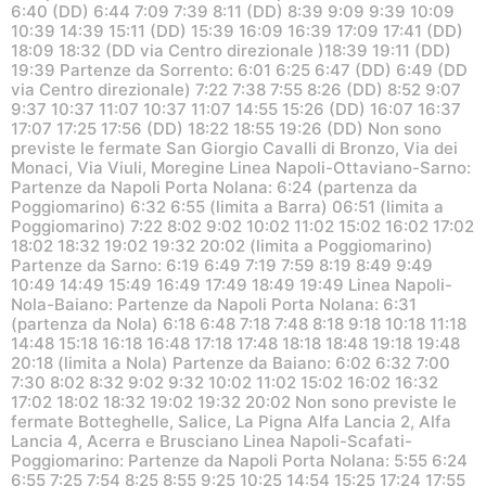
6:40 (DD) 6:44 7:09 7:39 8:11 (DD) 8:39 9:09 9:39 10:09
10:39 14:39 15:11 (DD) 15:39 16:09 16:39 17:09 17:41 (DD)
18:09 18:32 (DD via Centro direzionale )18:39 19:11 (DD)
19:39 Partenze da Sorrento: 6:01 6:25 6:47 (DD) 6:49 (DD
via Centro direzionale) 7:22 7:38 7:55 8:26 (DD) 8:52 9:07
9:37 10:37 11:07 10:37 11:07 14:55 15:26 (DD) 16:07 16:37
17:07 17:25 17:56 (DD) 18:22 18:55 19:26 (DD) Non sono
previste le fermate San Giorgio Cavalli di Bronzo, Via dei
Monaci, Via Viuli, Moregine Linea Napoli-Ottaviano-Sarno:
Partenze da Napoli Porta Nolana: 6:24 (partenza da
Poggiomarino) 6:32 6:55 (limita a Barra) 06:51 (limita a
Poggiomarino) 7:22 8:02 9:02 10:02 11:02 15:02 16:02 17:02
18:02 18:32 19:02 19:32 20:02 (limita a Poggiomarino)
Partenze da Sarno: 6:19 6:49 7:19 7:59 8:19 8:49 9:49
10:49 14:49 15:49 16:49 17:49 18:49 19:49 Linea Napoli-
Nola-Baiano: Partenze da Napoli Porta Nolana: 6:31
(partenza da Nola) 6:18 6:48 7:18 7:48 8:18 9:18 10:18 11:18
14:48 15:18 16:18 16:48 17:18 17:48 18:18 18:48 19:18 19:48
20:18 (limita a Nola) Partenze da Baiano: 6:02 6:32 7:00
7:30 8:02 8:32 9:02 9:32 10:02 11:02 15:02 16:02 16:32
17:02 18:02 18:32 19:02 19:32 20:02 Non sono previste le
fermate Botteghelle, Salice, La Pigna Alfa Lancia 2, Alfa
Lancia 4, Acerra e Brusciano Linea Napoli-Scafati-
Poggiomarino: Partenze da Napoli Porta Nolana: 5:55 6:24
6:55 7:25 7:54 8:25 8:55 9:25 10:25 14:54 15:25 17:24 17:55