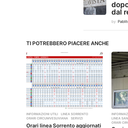
n
dopo
dal r
a
by
Pabli
t
i
TI POTREBBERO PIACERE ANCHE
o
n
INFORMAZIONI UTILI
,
LINEA SORRENTO
,
INFORMAZI
ORARI CIRCUMVESUVIANA
,
SERVIZI
LINEA SAN
ORARI CI
Orari linea Sorrento aggiornati