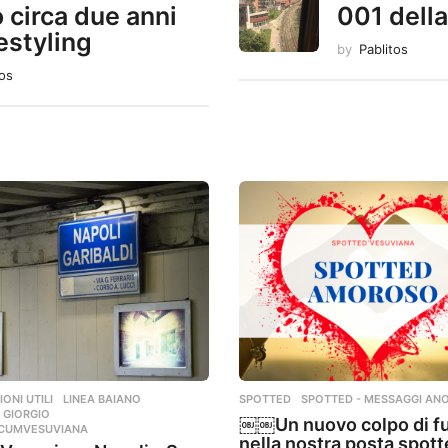
 circa due anni
001 dell
estyling
by
Pablitos
tos
ONI UTILI
,
LINEA BAIANO
,
SPOTTED
,
SPOTTED - MESSAGGI ANO
 GIORGIO
,
￼￼Un nuovo colpo di f
RCUMVESUVIANA
nella nostra posta spot