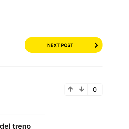
NEXT POST
0
 del treno