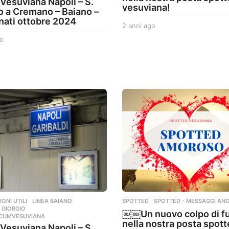
 Vesuviana Napoli – S.
vesuviana!
o a Cremano – Baiano –
nati ottobre 2024
2 anni ago
2
a
o
2
n
a
n
n
i
n
a
i
g
a
o
g
o
ONI UTILI
,
LINEA BAIANO
,
SPOTTED
,
SPOTTED - MESSAGGI ANO
 GIORGIO
,
￼￼Un nuovo colpo di f
RCUMVESUVIANA
nella nostra posta spot
 Vesuviana Napoli – S.