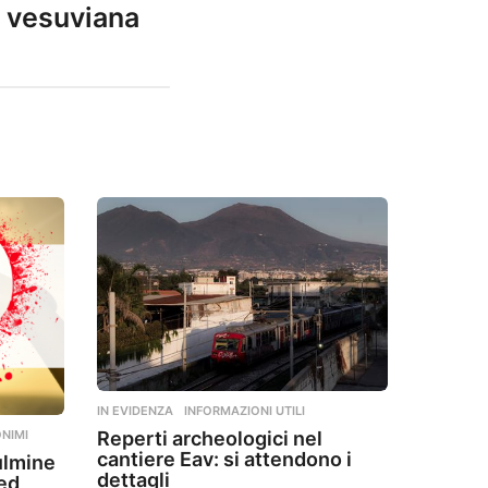
a vesuviana
IN EVIDENZA
,
INFORMAZIONI UTILI
Reperti archeologici nel
NIMI
cantiere Eav: si attendono i
ulmine
dettagli
ted