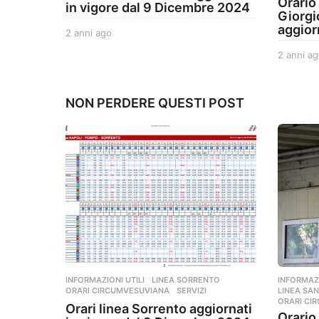
Orario
in vigore dal 9 Dicembre 2024
Giorgi
aggior
2 anni ago
2
a
2 anni ag
n
n
i
a
NON PERDERE QUESTI POST
g
o
INFORMAZIONI UTILI
,
LINEA SORRENTO
,
INFORMAZI
ORARI CIRCUMVESUVIANA
,
SERVIZI
LINEA SAN
ORARI CI
Orari linea Sorrento aggiornati
Orario