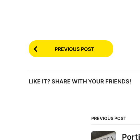
P
PREVIOUS POST
o
s
t
LIKE IT? SHARE WITH YOUR FRIENDS!
P
a
g
PREVIOUS POST
i
Porti