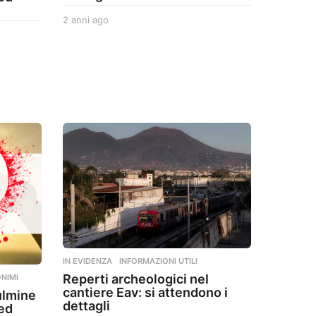
2 anni ago
2
a
n
n
i
a
g
o
IN EVIDENZA
,
INFORMAZIONI UTILI
Reperti archeologici nel
NIMI
cantiere Eav: si attendono i
ulmine
dettagli
ted