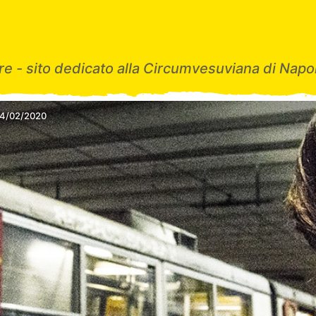
e - sito dedicato alla Circumvesuviana di Napol
24/02/2020