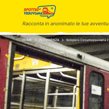
Racconta in anonimato le tue avventur
HOME
IN EVIDENZA
Sciopero Circumvesuviana 