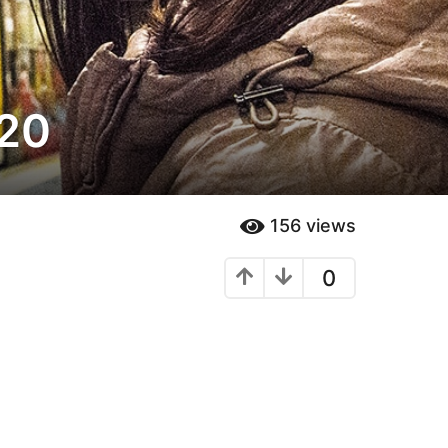
020
156
views
0