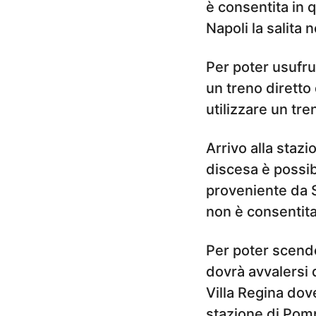
è consentita in 
Napoli la salita 
Per poter usufrui
un treno diretto
utilizzare un tre
Arrivo alla stazi
discesa è possib
proveniente da S
non è consentita
Per poter scender
dovrà avvalersi d
Villa Regina dov
stazione di Pomp