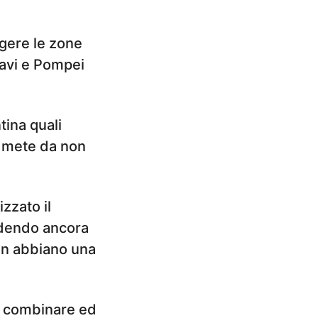
ngere le zone
cavi e Pompei
tina quali
, mete da non
zzato il
ndendo ancora
non abbiano una
da combinare ed