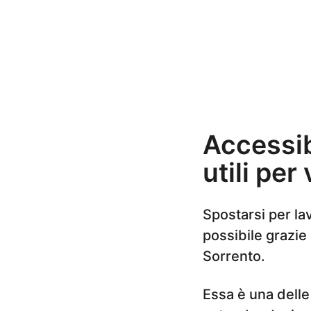
a
g
o
Accessib
utili pe
Spostarsi per lav
possibile grazie 
Sorrento.
Essa è una delle 