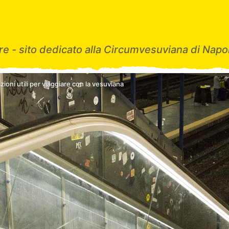
e - sito dedicato alla Circumvesuviana di Napol
zioni utili per viaggiare con la vesuviana