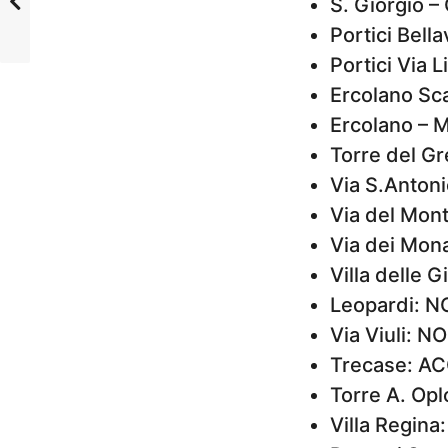
S. Giorgio 
Portici Bell
Portici Via
Ercolano Sc
Ercolano – 
Torre del G
Via S.Anton
Via del Mon
Via dei Mon
Villa delle
Leopardi: 
Via Viuli: 
Trecase: A
Torre A. Op
Villa Regin