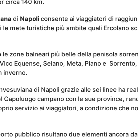
r circa 140 km.
iana
di
Napoli
consente ai viaggiatori di raggiu
i le mete turistiche più ambite quali Ercolano s
 le zone balneari più belle della penisola sorren
Vico Equense, Seiano, Meta, Piano e Sorrento
n inverno.
vesuviana di Napoli grazie alle sei linee ha reali
l Capoluogo campano con le sue province, re
roprio servizio ai viaggiatori, a condizione che 
sporto pubblico risultano due elementi ancora 