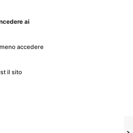
oncedere ai
 o meno accedere
 il sito