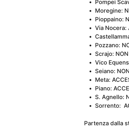
Pompei Scavi
Moregine: 
Pioppaino:
Via Nocera:
Castellamm
Pozzano: N
Scrajo: NO
Vico Equen
Seiano: NO
Meta: ACCE
Piano: ACC
S. Agnello:
Sorrento: 
Partenza dalla s