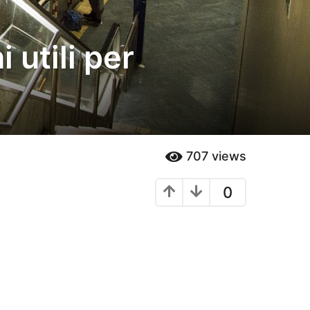
 utili per
707
views
0