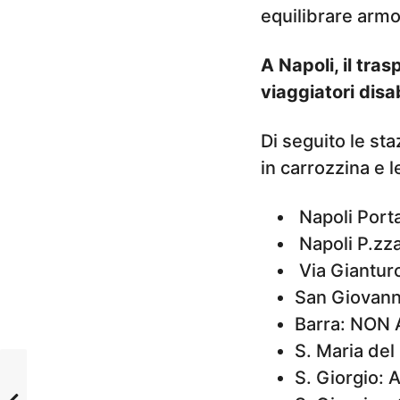
equilibrare arm
A Napoli, il tra
viaggiatori dis
Di seguito le st
in carrozzina e l
Napoli Port
Napoli P.zz
Via Giantur
San Giovann
Barra: NON
S. Maria de
S. Giorgio: