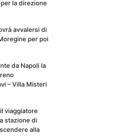
per la direzione
ovrà avvalersi di
 Moregine per poi
ente da Napoli la
treno
i – Villa Misteri
il viaggiatore
la stazione di
 scendere alla