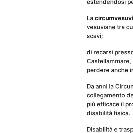
estendendosi pe
La
circumvesuv
vesuviane tra cu
scavi;
di recarsi presso
Castellammare, 
perdere anche i
Da anni la Circum
collegamento de
più efficace il p
disabilità fisica.
Disabilità e tra