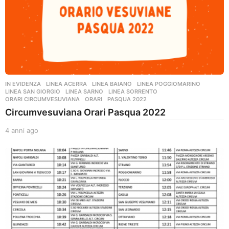
IN EVIDENZA
,
LINEA ACERRA
,
LINEA BAIANO
,
LINEA POGGIOMARINO
,
LINEA SAN GIORGIO
,
LINEA SARNO
,
LINEA SORRENTO
,
ORARI CIRCUMVESUVIANA
ORARI
,
PASQUA 2022
Circumvesuviana Orari Pasqua 2022
4 anni ago
4
a
n
n
i
a
g
o