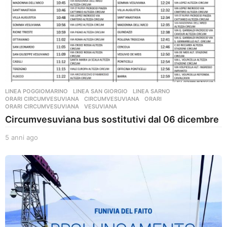
LINEA POGGIOMARINO
,
LINEA SAN GIORGIO
,
LINEA SARNO
,
ORARI CIRCUMVESUVIANA
CIRCUMVESUVIANA
,
ORARI
,
ORARI CIRCUMVESUVIANA
,
VESUVIANA
Circumvesuviana bus sostitutivi dal 06 dicembre
5 anni ago
5
a
n
n
i
a
g
o