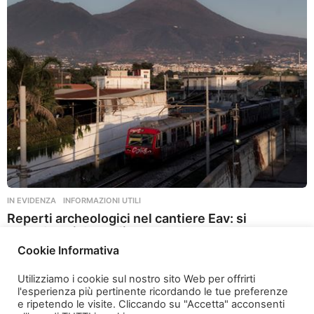
n
i
a
g
o
IN EVIDENZA
,
INFORMAZIONI UTILI
Reperti archeologici nel cantiere Eav: si
attendono i dettagli
Cookie Informativa
2 anni ago
2
a
Utilizziamo i cookie sul nostro sito Web per offrirti
n
l'esperienza più pertinente ricordando le tue preferenze
n
e ripetendo le visite. Cliccando su "Accetta" acconsenti
i