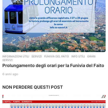
INFORMAZIONI UTILI
,
SERVIZI
FUNIVIA DEL FAITO
,
INFO UTILI
,
ORARI
,
SERVIZI
Prolungamento degli orari per la Funivia del Faito
6 anni ago
6
a
n
NON PERDERE QUESTI POST
n
i
a
g
o