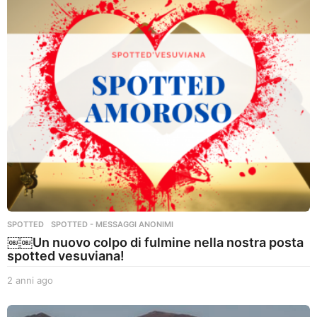
n
i
a
g
o
SPOTTED
,
SPOTTED - MESSAGGI ANONIMI
￼￼Un nuovo colpo di fulmine nella nostra posta
spotted vesuviana!
2 anni ago
2
a
n