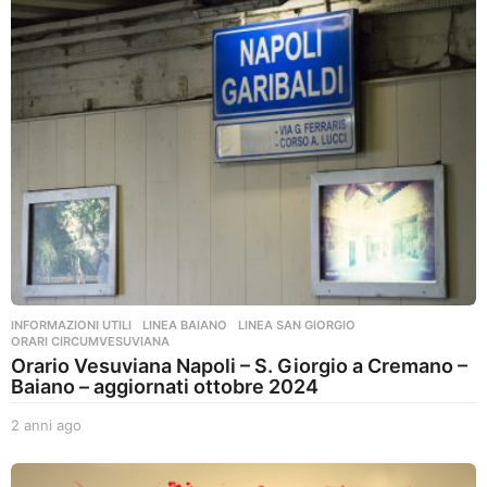
i
a
g
o
INFORMAZIONI UTILI
,
LINEA BAIANO
,
LINEA SAN GIORGIO
,
ORARI CIRCUMVESUVIANA
Orario Vesuviana Napoli – S. Giorgio a Cremano –
Baiano – aggiornati ottobre 2024
2 anni ago
2
a
n