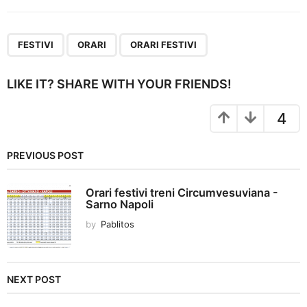
t
P
,
,
a
FESTIVI
ORARI
ORARI FESTIVI
g
i
LIKE IT? SHARE WITH YOUR FRIENDS!
n
a
4
t
i
PREVIOUS POST
o
n
Orari festivi treni Circumvesuviana -
Sarno Napoli
by
Pablitos
NEXT POST