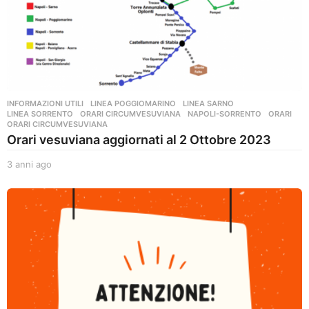
INFORMAZIONI UTILI
,
LINEA POGGIOMARINO
,
LINEA SARNO
,
LINEA SORRENTO
,
ORARI CIRCUMVESUVIANA
NAPOLI-SORRENTO
,
ORARI
,
ORARI CIRCUMVESUVIANA
Orari vesuviana aggiornati al 2 Ottobre 2023
3 anni ago
3
a
n
n
i
a
g
o