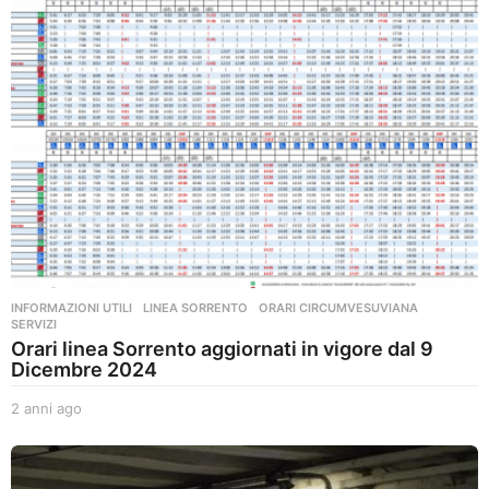
INFORMAZIONI UTILI
,
LINEA SORRENTO
,
ORARI CIRCUMVESUVIANA
,
SERVIZI
Orari linea Sorrento aggiornati in vigore dal 9
Dicembre 2024
2 anni ago
2
a
n
n