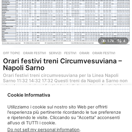
1.7k
4
OFF TOPIC
,
ORARI FESTIVI
,
SERVIZI
FESTIVI
,
ORARI
,
ORARI FESTIVI
Orari festivi treni Circumvesuviana –
Napoli Sarno
Orari festivi treni circumvesuviana per la Linea Napoli
Sarno 11:32 14:32 17:32 Questi treni da Napoli a Sarno non
circolano nei giorni festivi (quindi domenica e festività)
Cookie Informativa
7 anni ago
6
a
Utilizziamo i cookie sul nostro sito Web per offrirti
n
l'esperienza più pertinente ricordando le tue preferenze
n
e ripetendo le visite. Cliccando su "Accetta" acconsenti
i
all'uso di TUTTI i cookie.
a
Do not sell my personal information
.
g