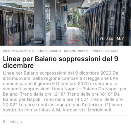
346
0
INFORMAZIONI UTILI
,
LINEA BAIANO
BAIANO NAPOLI
,
NAPOLI BAIANO
Linea per Baiano soppressioni del 9
dicembre
Linea per Baiano soppressioni del 9 dicembre 2020 Dal
sito muoversi della regione campania si legge che EAV
comunica che il giorno 9 Dicembre 2020 ci saranno le
seguenti soppressioni: Linea Napoli – Baiano Da Napoli per
Baiano: Treno delle ore 12:18* Treno delle ore 18:18* Da
Baiano per Napoli Treno delle ore 14:02* Treno delle ore
20:02* Le corse contrassegnate con l’asterisco (*) sono
sostituite con autobus A.M. Autoservizi Meridionali.
6 anni ago
6
a