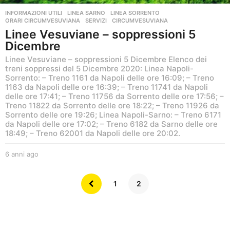
INFORMAZIONI UTILI
,
LINEA SARNO
,
LINEA SORRENTO
,
ORARI CIRCUMVESUVIANA
,
SERVIZI
CIRCUMVESUVIANA
Linee Vesuviane – soppressioni 5
Dicembre
Linee Vesuviane – soppressioni 5 Dicembre Elenco dei
treni soppressi del 5 Dicembre 2020: Linea Napoli-
Sorrento: – Treno 1161 da Napoli delle ore 16:09; – Treno
1163 da Napoli delle ore 16:39; – Treno 11741 da Napoli
delle ore 17:41; – Treno 11756 da Sorrento delle ore 17:56; –
Treno 11822 da Sorrento delle ore 18:22; – Treno 11926 da
Sorrento delle ore 19:26; Linea Napoli-Sarno: – Treno 6171
da Napoli delle ore 17:02; – Treno 6182 da Sarno delle ore
18:49; – Treno 62001 da Napoli delle ore 20:02.
6 anni ago
6
a
n
1
2
n
i
a
g
o