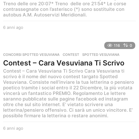
Treno delle ore 20:07* Treno delle ore 21:54* Le corse
contrassegnate con l’asterisco (*) sono sostituite con
autobus A.M. Autoservizi Meridionali.
6 anni ago
6
a
n
n
116
0
i
CONCORSI SPOTTED VESUVIANA
CONTEST
,
SPOTTED VESUVIANA
a
Contest – Cara Vesuviana Ti Scrivo
g
o
Contest – Cara Vesuviana Ti Scrivo Cara Vesuviana ti
scrivo è il nome del nuovo contest targato Spotted
Vesuviana. Consiste nell’inviare la tua letterina o pensiero
poetico tramite i social entro il 22 Dicembre, la più votata
vincerà un fantastico PREMIO. Regolamento Le lettere
saranno pubblicate sulle pagine facebook ed instagram
oltre che sul sito internet. E’ vietato scrivere una
letterina/pensiero offensivo. Ci sarà un unico vincitore. E’
possibile firmare la letterina o restare anonimi.
6 anni ago
6
a