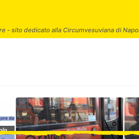
e - sito dedicato alla Circumvesuviana di Napol
260
0