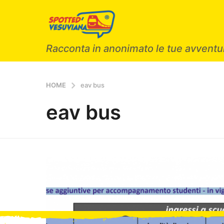
Racconta in anonimato le tue avventur
HOME
eav bus
eav bus