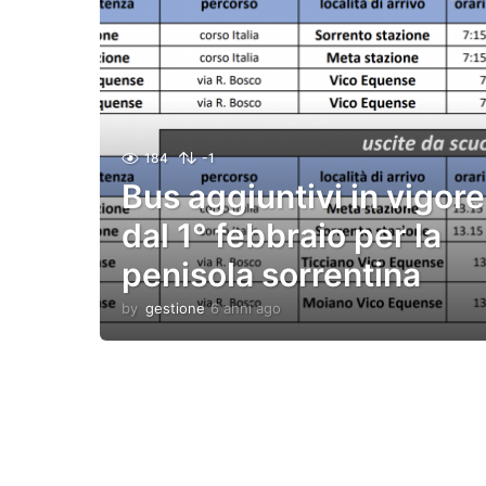
184
-1
Bus aggiuntivi in vigore
dal 1° febbraio per la
penisola sorrentina
by
gestione
6 anni ago
6
a
n
n
i
a
g
o