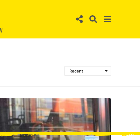
i
Recent