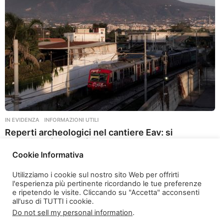
a
g
o
IN EVIDENZA
,
INFORMAZIONI UTILI
Reperti archeologici nel cantiere Eav: si
attendono i dettagli
Cookie Informativa
2 anni ago
2
a
Utilizziamo i cookie sul nostro sito Web per offrirti
n
l'esperienza più pertinente ricordando le tue preferenze
n
e ripetendo le visite. Cliccando su "Accetta" acconsenti
i
all'uso di TUTTI i cookie.
a
Do not sell my personal information
.
g