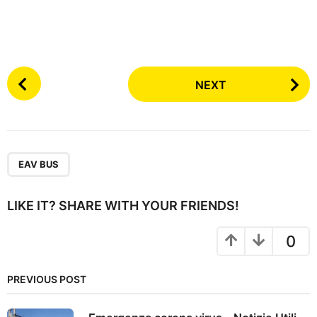
P
NEXT
o
s
t
P
a
EAV BUS
g
i
LIKE IT? SHARE WITH YOUR FRIENDS!
n
a
0
t
i
PREVIOUS POST
o
n