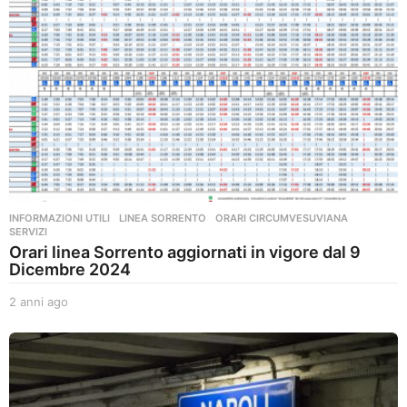
INFORMAZIONI UTILI
,
LINEA SORRENTO
,
ORARI CIRCUMVESUVIANA
,
SERVIZI
Orari linea Sorrento aggiornati in vigore dal 9
Dicembre 2024
2 anni ago
2
a
n
n
i
a
g