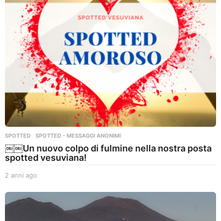
g
o
SPOTTED
,
SPOTTED - MESSAGGI ANONIMI
￼￼Un nuovo colpo di fulmine nella nostra posta
spotted vesuviana!
2 anni ago
2
a
n
n
i