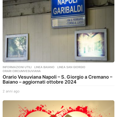
o
INFORMAZIONI UTILI
,
LINEA BAIANO
,
LINEA SAN GIORGIO
,
ORARI CIRCUMVESUVIANA
Orario Vesuviana Napoli – S. Giorgio a Cremano –
Baiano – aggiornati ottobre 2024
2 anni ago
2
a
n
n
i
a