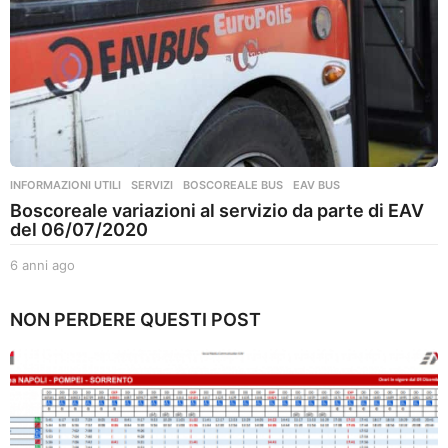
INFORMAZIONI UTILI
,
SERVIZI
BOSCOREALE BUS
,
EAV BUS
Boscoreale variazioni al servizio da parte di EAV
del 06/07/2020
6 anni ago
6
a
n
NON PERDERE QUESTI POST
n
i
a
g
o