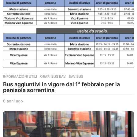
INFORMAZIONI UTILI
,
ORARI BUS EAV
EAV BUS
Bus aggiuntivi in vigore dal 1° febbraio per la
penisola sorrentina
6 anni ago
6
a
n
n
i
a
g