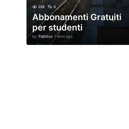
228
0
Abbonamenti Gratuiti
per studenti
by
Pablitos
7 anni ago
7
a
n
n
i
a
g
o