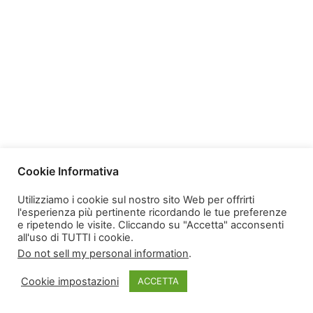
Cookie Informativa
Utilizziamo i cookie sul nostro sito Web per offrirti
l'esperienza più pertinente ricordando le tue preferenze
e ripetendo le visite. Cliccando su "Accetta" acconsenti
© 2026 Marchio Registrato Spotted Vesuviana
all'uso di TUTTI i cookie.
Do not sell my personal information
.
Cookie impostazioni
ACCETTA