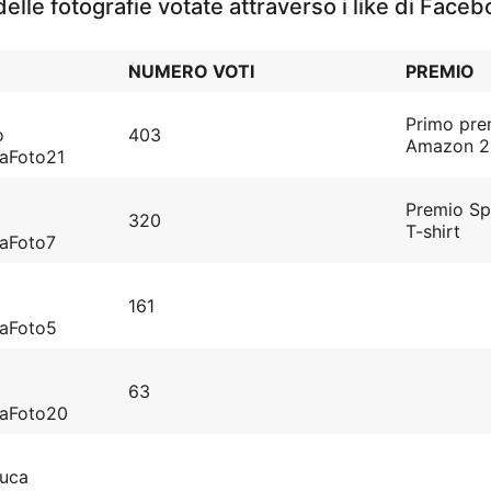
 delle fotografie votate attraverso i like di Face
NUMERO VOTI
PREMIO
Primo pre
o
403
Amazon 2
aFoto21
Premio Sp
320
T-shirt
aFoto7
161
naFoto5
63
naFoto20
Luca