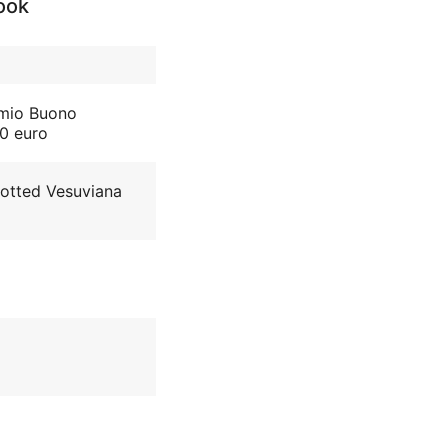
book
mio Buono
0 euro
otted Vesuviana