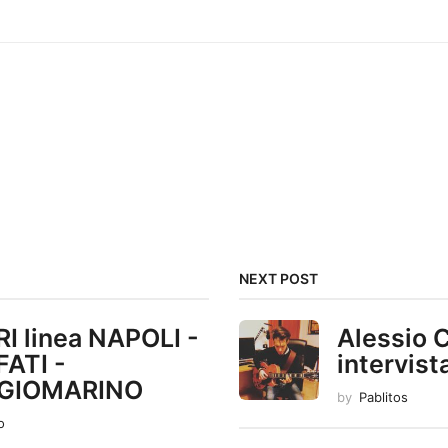
NEXT POST
I linea NAPOLI -
Alessio 
ATI -
intervist
GIOMARINO
by
Pablitos
o