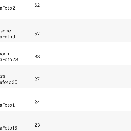
62
naFoto2
assone
52
naFoto9
omano
33
naFoto23
ati
27
nafoto25
24
aFoto1.
23
aFoto18