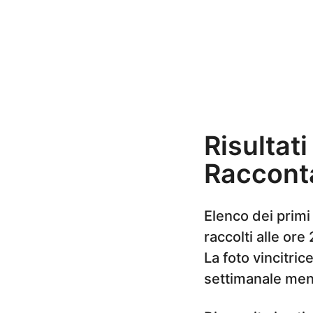
n
i
a
g
o
Risultat
Racconta
Elenco dei primi 
raccolti alle or
La foto vincitric
settimanale mens