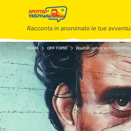
Racconta in anonimato le tue avventur
HOME
OFF TOPIC
Risultati concorso fotografico