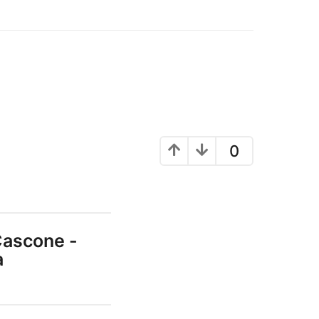
0
Cascone -
a