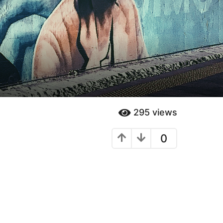
295
views
0