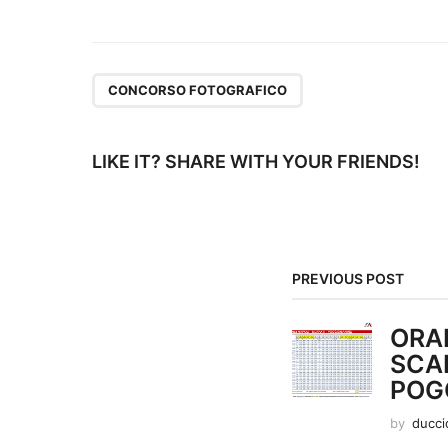
o
s
t
CONCORSO FOTOGRAFICO
P
a
LIKE IT? SHARE WITH YOUR FRIENDS!
g
i
n
PREVIOUS POST
a
ORAR
t
SCAF
POG
i
by
ducci
o