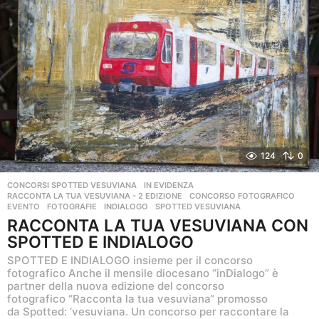
124
0
CONCORSI SPOTTED VESUVIANA
,
IN EVIDENZA
,
RACCONTA LA TUA VESUVIANA - 2 EDIZIONE
CONCORSO FOTOGRAFICO
,
EVENTO
,
FOTOGRAFIE
,
INDIALOGO
,
SPOTTED VESUVIANA
RACCONTA LA TUA VESUVIANA CON
SPOTTED E INDIALOGO
SPOTTED E INDIALOGO insieme per il concorso
fotografico Anche il mensile diocesano “inDialogo” è
partner della nuova edizione del concorso
fotografico “Racconta la tua vesuviana“ promosso
da Spotted: ‘vesuviana. Un concorso per raccontare la