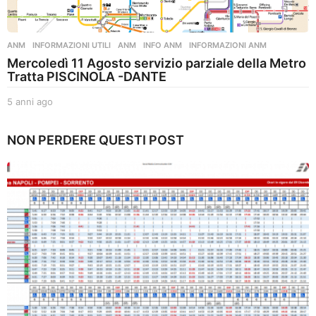
ANM
,
INFORMAZIONI UTILI
ANM
,
INFO ANM
,
INFORMAZIONI ANM
Mercoledì 11 Agosto servizio parziale della Metro
Tratta PISCINOLA -DANTE
5 anni ago
5
a
n
NON PERDERE QUESTI POST
n
i
a
g
o