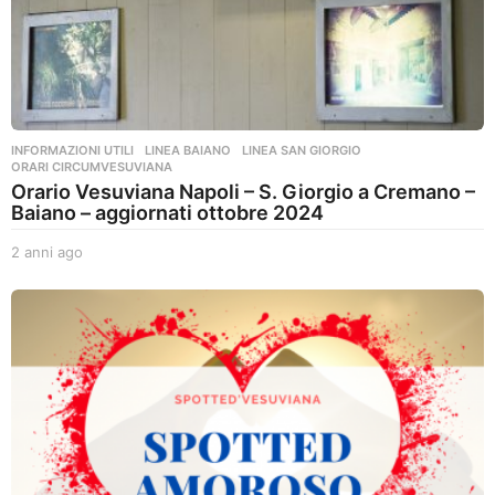
INFORMAZIONI UTILI
,
LINEA BAIANO
,
LINEA SAN GIORGIO
,
ORARI CIRCUMVESUVIANA
Orario Vesuviana Napoli – S. Giorgio a Cremano –
Baiano – aggiornati ottobre 2024
2 anni ago
2
a
n
n
i
a
g
o