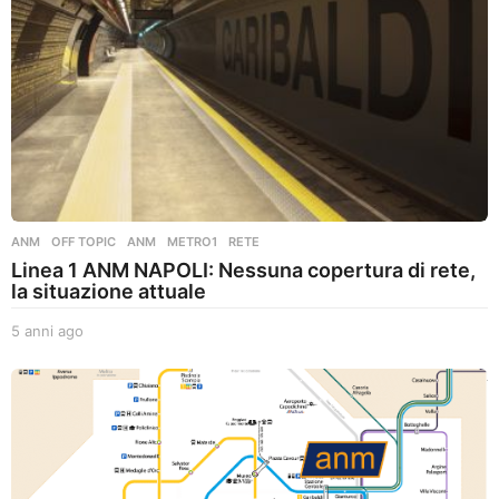
ANM
,
OFF TOPIC
ANM
,
METRO1
,
RETE
Linea 1 ANM NAPOLI: Nessuna copertura di rete,
la situazione attuale
5 anni ago
5
a
n
n
i
a
g
o