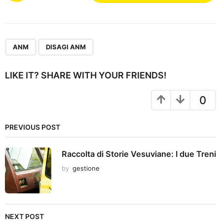
s
t
P
,
a
ANM
DISAGI ANM
g
i
LIKE IT? SHARE WITH YOUR FRIENDS!
n
a
0
t
i
PREVIOUS POST
o
n
Raccolta di Storie Vesuviane: I due Treni
by
gestione
NEXT POST