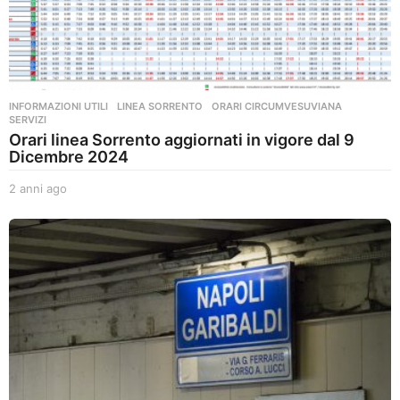
INFORMAZIONI UTILI
,
LINEA SORRENTO
,
ORARI CIRCUMVESUVIANA
,
SERVIZI
Orari linea Sorrento aggiornati in vigore dal 9
Dicembre 2024
2 anni ago
2
a
n
n
i
a
g
o