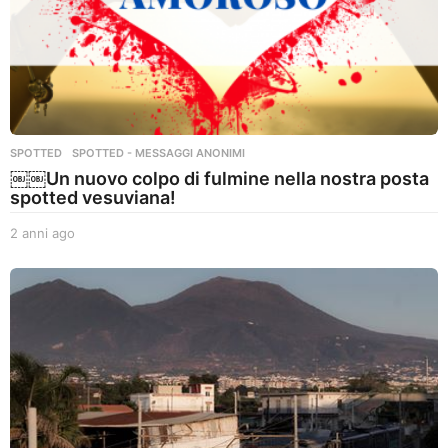
SPOTTED
,
SPOTTED - MESSAGGI ANONIMI
￼￼Un nuovo colpo di fulmine nella nostra posta
spotted vesuviana!
2 anni ago
2
a
n
n
i
a
g
o