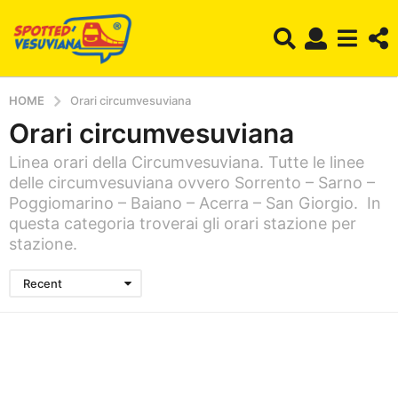
HOME
Orari circumvesuviana
Orari circumvesuviana
Linea orari della Circumvesuviana. Tutte le linee
delle circumvesuviana ovvero Sorrento – Sarno –
Poggiomarino – Baiano – Acerra – San Giorgio. In
questa categoria troverai gli orari stazione per
stazione.
Recent