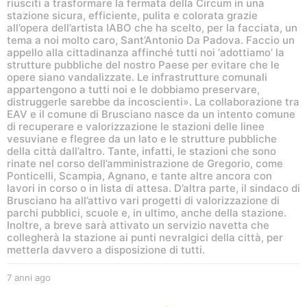
riusciti a trasformare la fermata della Circum in una
stazione sicura, efficiente, pulita e colorata grazie
all’opera dell’artista IABO che ha scelto, per la facciata, un
tema a noi molto caro, Sant’Antonio Da Padova. Faccio un
appello alla cittadinanza affinché tutti noi ‘adottiamo’ la
strutture pubbliche del nostro Paese per evitare che le
opere siano vandalizzate. Le infrastrutture comunali
appartengono a tutti noi e le dobbiamo preservare,
distruggerle sarebbe da incoscienti». La collaborazione tra
EAV e il comune di Brusciano nasce da un intento comune
di recuperare e valorizzazione le stazioni delle linee
vesuviane e flegree da un lato e le strutture pubbliche
della città dall’altro. Tante, infatti, le stazioni che sono
rinate nel corso dell’amministrazione de Gregorio, come
Ponticelli, Scampia, Agnano, e tante altre ancora con
lavori in corso o in lista di attesa. D’altra parte, il sindaco di
Brusciano ha all’attivo vari progetti di valorizzazione di
parchi pubblici, scuole e, in ultimo, anche della stazione.
Inoltre, a breve sarà attivato un servizio navetta che
collegherà la stazione ai punti nevralgici della città, per
metterla davvero a disposizione di tutti.
7 anni ago
6
a
n