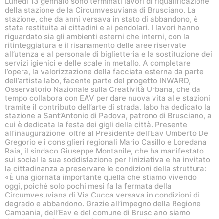
Lunedì 13 gennaio sono terminati lavori di riqualificazione
della stazione della Circumvesuviana di Brusciano. La
stazione, che da anni versava in stato di abbandono, è
stata restituita ai cittadini e ai pendolari. I lavori hanno
riguardato sia gli ambienti esterni che interni, con la
ritinteggiatura e il risanamento delle aree riservate
all’utenza e al personale di biglietteria e la sostituzione dei
servizi igienici e delle scale in metallo. A completare
l’opera, la valorizzazione della facciata esterna da parte
dell’artista Iabo, facente parte del progetto INWARD,
Osservatorio Nazionale sulla Creatività Urbana, che da
tempo collabora con EAV per dare nuova vita alle stazioni
tramite il contributo dell’arte di strada. Iabo ha dedicato la
stazione a Sant’Antonio di Padova, patrono di Brusciano, a
cui è dedicata la festa dei gigli della città. Presente
all’inaugurazione, oltre al Presidente dell’Eav Umberto De
Gregorio e i consiglieri regionali Mario Casillo e Loredana
Raia, il sindaco Giuseppe Montanile, che ha manifestato
sui social la sua soddisfazione per l’iniziativa e ha invitato
la cittadinanza a preservare le condizioni della struttura:
«È una giornata importante quella che stiamo vivendo
oggi, poiché solo pochi mesi fa la fermata della
Circumvesuviana di Via Cucca versava in condizioni di
degrado e abbandono. Grazie all’impegno della Regione
Campania, dell’Eav e del comune di Brusciano siamo