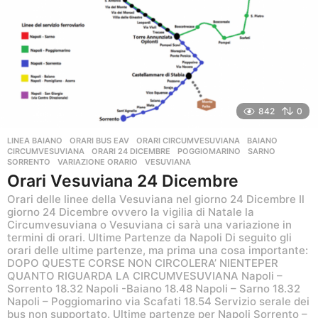
842
0
LINEA BAIANO
,
ORARI BUS EAV
,
ORARI CIRCUMVESUVIANA
BAIANO
,
CIRCUMVESUVIANA
,
ORARI 24 DICEMBRE
,
POGGIOMARINO
,
SARNO
,
SORRENTO
,
VARIAZIONE ORARIO
,
VESUVIANA
Orari Vesuviana 24 Dicembre
Orari delle linee della Vesuviana nel giorno 24 Dicembre Il
giorno 24 Dicembre ovvero la vigilia di Natale la
Circumvesuviana o Vesuviana ci sarà una variazione in
termini di orari. Ultime Partenze da Napoli Di seguito gli
orari delle ultime partenze, ma prima una cosa importante:
DOPO QUESTE CORSE NON CIRCOLERA’ NIENTEPER
QUANTO RIGUARDA LA CIRCUMVESUVIANA Napoli –
Sorrento 18.32 Napoli -Baiano 18.48 Napoli – Sarno 18.32
Napoli – Poggiomarino via Scafati 18.54 Servizio serale dei
bus non supportato. Ultime partenze per Napoli Sorrento –