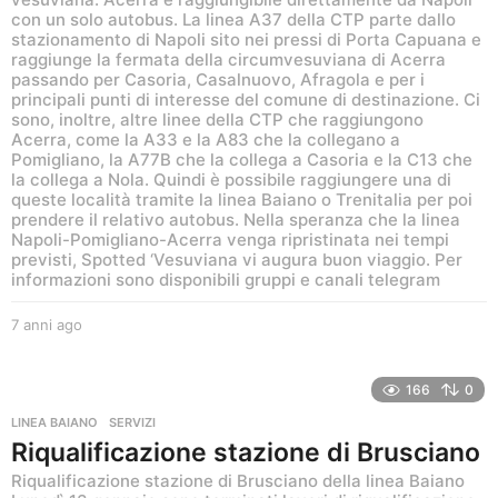
con un solo autobus. La linea A37 della CTP parte dallo
stazionamento di Napoli sito nei pressi di Porta Capuana e
raggiunge la fermata della circumvesuviana di Acerra
passando per Casoria, Casalnuovo, Afragola e per i
principali punti di interesse del comune di destinazione. Ci
sono, inoltre, altre linee della CTP che raggiungono
Acerra, come la A33 e la A83 che la collegano a
Pomigliano, la A77B che la collega a Casoria e la C13 che
la collega a Nola. Quindi è possibile raggiungere una di
queste località tramite la linea Baiano o Trenitalia per poi
prendere il relativo autobus. Nella speranza che la linea
Napoli-Pomigliano-Acerra venga ripristinata nei tempi
previsti, Spotted ‘Vesuviana vi augura buon viaggio. Per
informazioni sono disponibili gruppi e canali telegram
7 anni ago
6
a
n
n
166
0
i
LINEA BAIANO
,
SERVIZI
a
Riqualificazione stazione di Brusciano
g
o
Riqualificazione stazione di Brusciano della linea Baiano