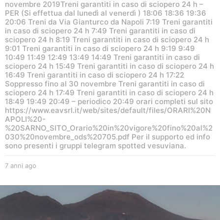
novembre 2019Treni garantiti in caso di sciopero 24 h –
PER (Si effettua dal lunedì al venerdì ) 18:06 18:36 19:36
20:06 Treni da Via Gianturco da Napoli 7:19 Treni garantiti
in caso di sciopero 24 h 7:49 Treni garantiti in caso di
sciopero 24 h 8:19 Treni garantiti in caso di sciopero 24 h
9:01 Treni garantiti in caso di sciopero 24 h 9:19 9:49
10:49 11:49 12:49 13:49 14:49 Treni garantiti in caso di
sciopero 24 h 15:49 Treni garantiti in caso di sciopero 24 h
16:49 Treni garantiti in caso di sciopero 24 h 17:22
Soppresso fino al 30 novembre Treni garantiti in caso di
sciopero 24 h 17:49 Treni garantiti in caso di sciopero 24 h
18:49 19:49 20:49 – periodico 20:49 orari completi sul sito
https://www.eavsrl.it/web/sites/default/files/ORARI%20N
APOLI%20-
%20SARNO_SITO_Orario%20in%20vigore%20fino%20al%2
030%20novembre_ods%20705.pdf Per il supporto ed info
sono presenti i gruppi telegram spotted vesuviana.
7 anni ago
6
a
n
n
i
a