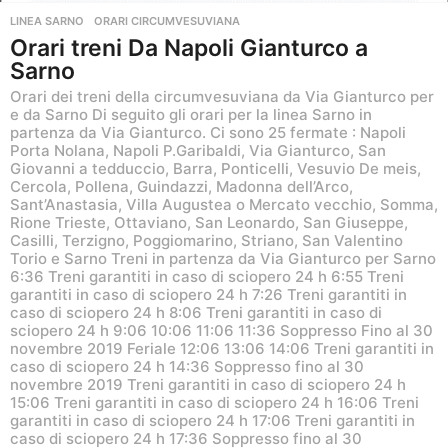
LINEA SARNO
,
ORARI CIRCUMVESUVIANA
Orari treni Da Napoli Gianturco a
Sarno
Orari dei treni della circumvesuviana da Via Gianturco per
e da Sarno Di seguito gli orari per la linea Sarno in
partenza da Via Gianturco. Ci sono 25 fermate : Napoli
Porta Nolana, Napoli P.Garibaldi, Via Gianturco, San
Giovanni a tedduccio, Barra, Ponticelli, Vesuvio De meis,
Cercola, Pollena, Guindazzi, Madonna dell’Arco,
Sant’Anastasia, Villa Augustea o Mercato vecchio, Somma,
Rione Trieste, Ottaviano, San Leonardo, San Giuseppe,
Casilli, Terzigno, Poggiomarino, Striano, San Valentino
Torio e Sarno Treni in partenza da Via Gianturco per Sarno
6:36 Treni garantiti in caso di sciopero 24 h 6:55 Treni
garantiti in caso di sciopero 24 h 7:26 Treni garantiti in
caso di sciopero 24 h 8:06 Treni garantiti in caso di
sciopero 24 h 9:06 10:06 11:06 11:36 Soppresso Fino al 30
novembre 2019 Feriale 12:06 13:06 14:06 Treni garantiti in
caso di sciopero 24 h 14:36 Soppresso fino al 30
novembre 2019 Treni garantiti in caso di sciopero 24 h
15:06 Treni garantiti in caso di sciopero 24 h 16:06 Treni
garantiti in caso di sciopero 24 h 17:06 Treni garantiti in
caso di sciopero 24 h 17:36 Soppresso fino al 30