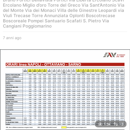
Ercolano Miglio d’oro Torre del Greco Via Sant’Antonio Via
del Monte Via dei Monaci Villa delle Ginestre Leopardi via
Viuli Trecase Torre Annunziata Oplonti Boscotrecase
Boscoreale Pompei Santuario Scafati S. Pietro Via
Cangiani Poggiomarino
7 anni ago
6
a
n
n
i
a
g
o
1.5k
-3