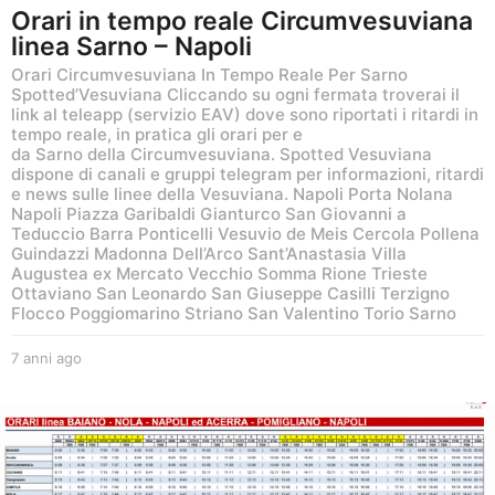
Orari in tempo reale Circumvesuviana
linea Sarno – Napoli
Orari Circumvesuviana In Tempo Reale Per Sarno​
Spotted’Vesuviana Cliccando su ogni fermata troverai il
link al teleapp (servizio EAV) dove sono riportati i ritardi in
tempo reale, in pratica gli orari per e
da Sarno della Circumvesuviana. Spotted Vesuviana
dispone di canali e gruppi telegram per informazioni, ritardi
e news sulle linee della Vesuviana. Napoli Porta Nolana
Napoli Piazza Garibaldi Gianturco San Giovanni a
Teduccio Barra Ponticelli Vesuvio de Meis Cercola Pollena
Guindazzi Madonna Dell’Arco Sant’Anastasia Villa
Augustea ex Mercato Vecchio Somma Rione Trieste
Ottaviano San Leonardo San Giuseppe Casilli Terzigno
Flocco Poggiomarino Striano San Valentino Torio Sarno
7 anni ago
6
a
n
n
i
a
g