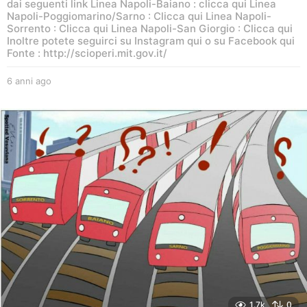
dai seguenti link Linea Napoli-Baiano : clicca qui Linea
Napoli-Poggiomarino/Sarno : Clicca qui Linea Napoli-
Sorrento : Clicca qui Linea Napoli-San Giorgio : Clicca qui
Inoltre potete seguirci su Instagram qui o su Facebook qui
Fonte : http://scioperi.mit.gov.it/
6 anni ago
6
a
n
n
i
a
g
o
1.7k
0