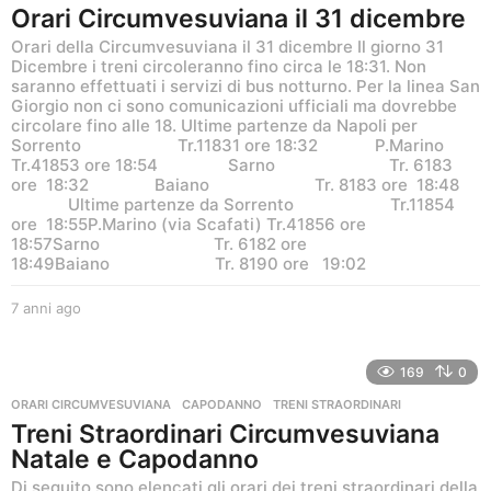
Orari Circumvesuviana il 31 dicembre
Orari della Circumvesuviana il 31 dicembre Il giorno 31
Dicembre i treni circoleranno fino circa le 18:31. Non
saranno effettuati i servizi di bus notturno. Per la linea San
Giorgio non ci sono comunicazioni ufficiali ma dovrebbe
circolare fino alle 18. Ultime partenze da Napoli per
Sorrento Tr.11831 ore 18:32 P.Marino
Tr.41853 ore 18:54 Sarno Tr. 6183
ore 18:32 Baiano Tr. 8183 ore 18:48
Ultime partenze da Sorrento Tr.11854
ore 18:55P.Marino (via Scafati) Tr.41856 ore
18:57Sarno Tr. 6182 ore
18:49Baiano Tr. 8190 ore 19:02
7 anni ago
6
a
n
n
169
0
i
ORARI CIRCUMVESUVIANA
CAPODANNO
,
TRENI STRAORDINARI
a
Treni Straordinari Circumvesuviana
g
Natale e Capodanno
o
Di seguito sono elencati gli orari dei treni straordinari della