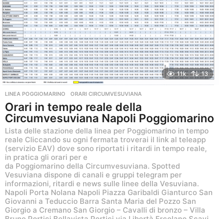
o
11k
13
LINEA POGGIOMARINO
,
ORARI CIRCUMVESUVIANA
Orari in tempo reale della
Circumvesuviana Napoli Poggiomarino
Lista delle stazione della linea per Poggiomarino in tempo
reale Cliccando su ogni fermata troverai il link al teleapp
(servizio EAV) dove sono riportati i ritardi in tempo reale,
in pratica gli orari per e
da Poggiomarino della Circumvesuviana. Spotted
Vesuviana dispone di canali e gruppi telegram per
informazioni, ritardi e news sulle linee della Vesuviana.
Napoli Porta Nolana Napoli Piazza Garibaldi Gianturco San
Giovanni a Teduccio Barra Santa Maria del Pozzo San
Giorgio a Cremano San Giorgio – Cavalli di bronzo – Villa
Bruno Portici Bellavista Portici via Libertà Ercolano Scavi