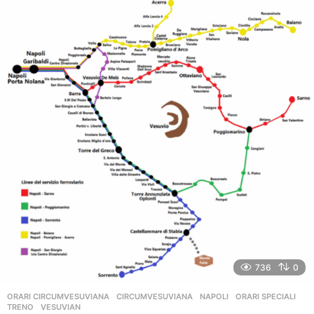
n
i
a
g
o
736
0
ORARI CIRCUMVESUVIANA
CIRCUMVESUVIANA
,
NAPOLI
,
ORARI SPECIALI
,
TRENO
,
VESUVIAN