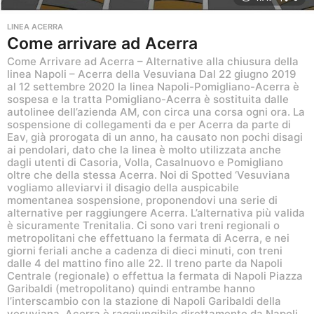
LINEA ACERRA
Come arrivare ad Acerra
Come Arrivare ad Acerra – Alternative alla chiusura della
linea Napoli – Acerra della Vesuviana Dal 22 giugno 2019
al 12 settembre 2020 la linea Napoli-Pomigliano-Acerra è
sospesa e la tratta Pomigliano-Acerra è sostituita dalle
autolinee dell’azienda AM, con circa una corsa ogni ora. La
sospensione di collegamenti da e per Acerra da parte di
Eav, già prorogata di un anno, ha causato non pochi disagi
ai pendolari, dato che la linea è molto utilizzata anche
dagli utenti di Casoria, Volla, Casalnuovo e Pomigliano
oltre che della stessa Acerra. Noi di Spotted ‘Vesuviana
vogliamo alleviarvi il disagio della auspicabile
momentanea sospensione, proponendovi una serie di
alternative per raggiungere Acerra. L’alternativa più valida
è sicuramente Trenitalia. Ci sono vari treni regionali o
metropolitani che effettuano la fermata di Acerra, e nei
giorni feriali anche a cadenza di dieci minuti, con treni
dalle 4 del mattino fino alle 22. Il treno parte da Napoli
Centrale (regionale) o effettua la fermata di Napoli Piazza
Garibaldi (metropolitano) quindi entrambe hanno
l’interscambio con la stazione di Napoli Garibaldi della
vesuviana. Acerra è raggiungibile direttamente da Napoli