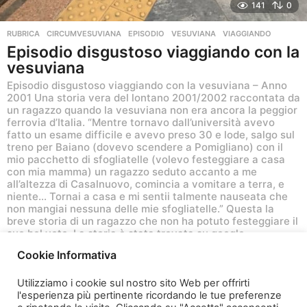
141
0
RUBRICA
CIRCUMVESUVIANA
,
EPISODIO
,
VESUVIANA
,
VIAGGIANDO
Episodio disgustoso viaggiando con la
vesuviana
Episodio disgustoso viaggiando con la vesuviana – Anno
2001 Una storia vera del lontano 2001/2002 raccontata da
un ragazzo quando la vesuviana non era ancora la peggior
ferrovia d’Italia. “Mentre tornavo dall’università avevo
fatto un esame difficile e avevo preso 30 e lode, salgo sul
treno per Baiano (dovevo scendere a Pomigliano) con il
mio pacchetto di sfogliatelle (volevo festeggiare a casa
con mia mamma) un ragazzo seduto accanto a me
all’altezza di Casalnuovo, comincia a vomitare a terra, e
niente… Tornai a casa e mi sentii talmente nauseata che
non mangiai nessuna delle mie sfogliatelle.” Questa la
breve storia di un ragazzo che non ha potuto festeggiare il
suo bel voto. La storia è stata trovata su google.
Cookie Informativa
7 anni ago
7
a
Utilizziamo i cookie sul nostro sito Web per offrirti
n
l'esperienza più pertinente ricordando le tue preferenze
n