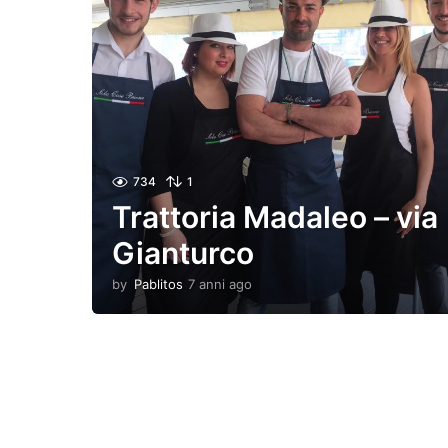
734
1
Trattoria Madaleo – via
Gianturco
by
Pablitos
7 anni ago
6
a
n
n
i
a
g
o