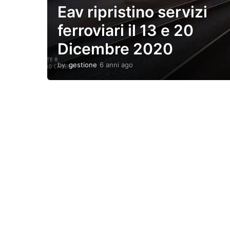
Eav ripristino servizi
ferroviari il 13 e 20
Dicembre 2020
by
gestione
6 anni ago
6
a
n
n
i
a
g
o