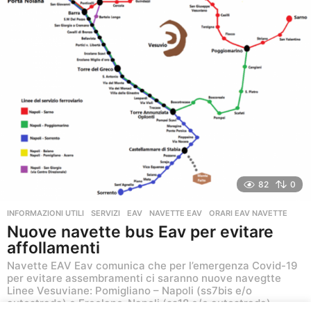
82
0
INFORMAZIONI UTILI
,
SERVIZI
EAV
,
NAVETTE EAV
,
ORARI EAV NAVETTE
Nuove navette bus Eav per evitare
affollamenti
Navette EAV Eav comunica che per l’emergenza Covid-19
per evitare assembramenti ci saranno nuove navegtte
Linee Vesuviane: Pomigliano – Napoli (ss7bis e/o
autostrada) e Ercolano-Napoli (ss18 e/o autostrada)