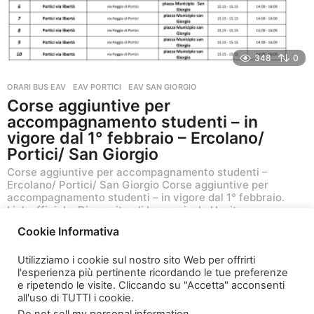
348
0
ORARI BUS EAV
EAV PORTICI
,
EAV SAN GIORGIO
Corse aggiuntive per
accompagnamento studenti – in
vigore dal 1° febbraio – Ercolano/
Portici/ San Giorgio
Corse aggiuntive per accompagnamento studenti –
Ercolano/ Portici/ San Giorgio Corse aggiuntive per
accompagnamento studenti – in vigore dal 1° febbraio.
Link ufficiale. Di seguito gli Ingressi e le Uscite
Cookie Informativa
6 anni ago
6
a
Utilizziamo i cookie sul nostro sito Web per offrirti
n
l'esperienza più pertinente ricordando le tue preferenze
n
e ripetendo le visite. Cliccando su "Accetta" acconsenti
i
all'uso di TUTTI i cookie.
a