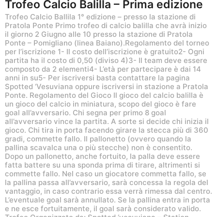
Trofeo Calcio Balilla – Prima edizione
Trofeo Calcio Ballila 1° edizione – presso la stazione di
Pratola Ponte Primo trofeo di calcio balilla che avrà inizio
il giorno 2 Giugno alle 10 presso la stazione di Pratola
Ponte – Pomigliano (linea Baiano).Regolamento del torneo
per l’iscrizione 1- Il costo dell’iscrizione è gratuito2- Ogni
partita ha il costo di 0,50 (diviso 4)3- Il team deve essere
composto da 2 elementi4- L’età per partecipare è dai 14
anni in su5- Per iscriversi basta contattare la pagina
Spotted ‘Vesuviana oppure iscriversi in stazione a Pratola
Ponte. Regolamento del Gioco Il gioco del calcio balilla è
un gioco del calcio in miniatura, scopo del gioco è fare
goal all’avversario. Chi segna per primo 8 goal
all’avversario vince la partita. A sorte si decide chi inizia il
gioco. Chi tira in porta facendo girare la stecca più di 360
gradi, commette fallo. Il pallonetto (ovvero quando la
pallina scavalca una o più stecche) non è consentito.
Dopo un pallonetto, anche fortuito, la palla deve essere
fatta battere su una sponda prima di tirare, altrimenti si
commette fallo. Nel caso un giocatore commetta fallo, se
la pallina passa all’avversario, sarà concessa la regola del
vantaggio, in caso contrario essa verrà rimessa dal centro.
L’eventuale goal sarà annullato. Se la pallina entra in porta
e ne esce fortuitamente, il goal sarà considerato valido.