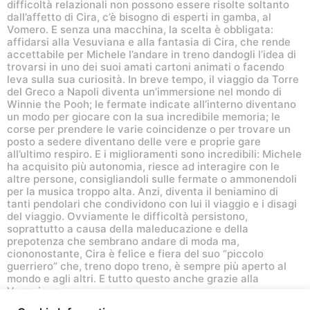
difficoltà relazionali non possono essere risolte soltanto
dall’affetto di Cira, c’è bisogno di esperti in gamba, al
Vomero. E senza una macchina, la scelta è obbligata:
affidarsi alla Vesuviana e alla fantasia di Cira, che rende
accettabile per Michele l’andare in treno dandogli l’idea di
trovarsi in uno dei suoi amati cartoni animati o facendo
leva sulla sua curiosità. In breve tempo, il viaggio da Torre
del Greco a Napoli diventa un’immersione nel mondo di
Winnie the Pooh; le fermate indicate all’interno diventano
un modo per giocare con la sua incredibile memoria; le
corse per prendere le varie coincidenze o per trovare un
posto a sedere diventano delle vere e proprie gare
all’ultimo respiro. E i miglioramenti sono incredibili: Michele
ha acquisito più autonomia, riesce ad interagire con le
altre persone, consigliandoli sulle fermate o ammonendoli
per la musica troppo alta. Anzi, diventa il beniamino di
tanti pendolari che condividono con lui il viaggio e i disagi
del viaggio. Ovviamente le difficoltà persistono,
soprattutto a causa della maleducazione e della
prepotenza che sembrano andare di moda ma,
ciononostante, Cira è felice e fiera del suo “piccolo
guerriero” che, treno dopo treno, è sempre più aperto al
mondo e agli altri. E tutto questo anche grazie alla
Vesuviana.