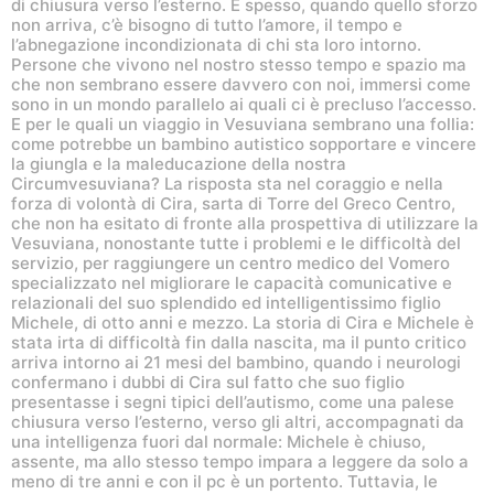
di chiusura verso l’esterno. E spesso, quando quello sforzo
non arriva, c’è bisogno di tutto l’amore, il tempo e
l’abnegazione incondizionata di chi sta loro intorno.
Persone che vivono nel nostro stesso tempo e spazio ma
che non sembrano essere davvero con noi, immersi come
sono in un mondo parallelo ai quali ci è precluso l’accesso.
E per le quali un viaggio in Vesuviana sembrano una follia:
come potrebbe un bambino autistico sopportare e vincere
la giungla e la maleducazione della nostra
Circumvesuviana? La risposta sta nel coraggio e nella
forza di volontà di Cira, sarta di Torre del Greco Centro,
che non ha esitato di fronte alla prospettiva di utilizzare la
Vesuviana, nonostante tutte i problemi e le difficoltà del
servizio, per raggiungere un centro medico del Vomero
specializzato nel migliorare le capacità comunicative e
relazionali del suo splendido ed intelligentissimo figlio
Michele, di otto anni e mezzo. La storia di Cira e Michele è
stata irta di difficoltà fin dalla nascita, ma il punto critico
arriva intorno ai 21 mesi del bambino, quando i neurologi
confermano i dubbi di Cira sul fatto che suo figlio
presentasse i segni tipici dell’autismo, come una palese
chiusura verso l’esterno, verso gli altri, accompagnati da
una intelligenza fuori dal normale: Michele è chiuso,
assente, ma allo stesso tempo impara a leggere da solo a
meno di tre anni e con il pc è un portento. Tuttavia, le