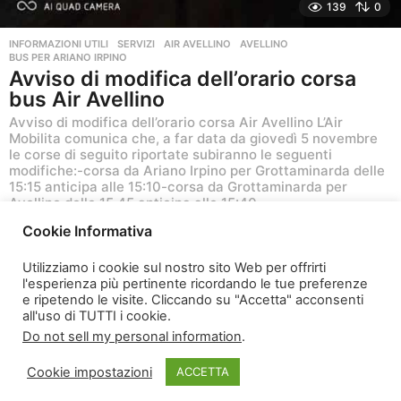
139
0
INFORMAZIONI UTILI
,
SERVIZI
AIR AVELLINO
,
AVELLINO
,
BUS PER ARIANO IRPINO
Avviso di modifica dell’orario corsa
bus Air Avellino
Avviso di modifica dell’orario corsa Air Avellino L’Air
Mobilita comunica che, a far data da giovedì 5 novembre
le corse di seguito riportate subiranno le seguenti
modifiche:-corsa da Ariano Irpino per Grottaminarda delle
15:15 anticipa alle 15:10-corsa da Grottaminarda per
Avellino delle 15.45 anticipa alle 15:40
Cookie Informativa
6 anni ago
5
a
Utilizziamo i cookie sul nostro sito Web per offrirti
n
l'esperienza più pertinente ricordando le tue preferenze
n
e ripetendo le visite. Cliccando su "Accetta" acconsenti
i
all'uso di TUTTI i cookie.
a
Do not sell my personal information
.
g
o
Cookie impostazioni
ACCETTA
© 2026 Marchio Registrato Spotted Vesuviana