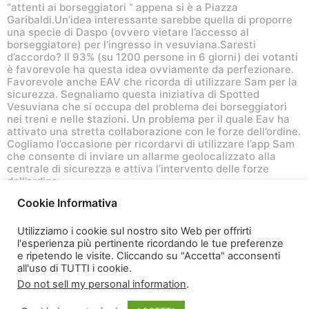
“attenti ai borseggiatori “ appena si è a Piazza
Garibaldi.Un’idea interessante sarebbe quella di proporre
una specie di Daspo (ovvero vietare l’accesso al
borseggiatore) per l’ingresso in vesuviana.Saresti
d’accordo? Il 93% (su 1200 persone in 6 giorni) dei votanti
è favorevole ha questa idea ovviamente da perfezionare.
Favorevole anche EAV che ricorda di utilizzare Sam per la
sicurezza. Segnaliamo questa iniziativa di Spotted
Vesuviana che si occupa del problema dei borseggiatori
nei treni e nelle stazioni. Un problema per il quale Eav ha
attivato una stretta collaborazione con le forze dell’ordine.
Cogliamo l’occasione per ricordarvi di utilizzare l’app Sam
che consente di inviare un allarme geolocalizzato alla
centrale di sicurezza e attiva l’intervento delle forze
dell’ordine.
Cookie Informativa
7 anni ago
6
a
Utilizziamo i cookie sul nostro sito Web per offrirti
n
l'esperienza più pertinente ricordando le tue preferenze
n
e ripetendo le visite. Cliccando su "Accetta" acconsenti
i
all'uso di TUTTI i cookie.
a
Do not sell my personal information
.
g
o