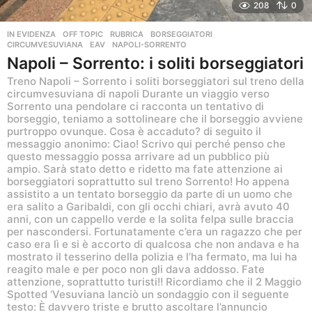
208
0
IN EVIDENZA
,
OFF TOPIC
,
RUBRICA
BORSEGGIATORI
,
CIRCUMVESUVIANA
,
EAV
,
NAPOLI-SORRENTO
Napoli – Sorrento: i soliti borseggiatori
Treno Napoli – Sorrento i soliti borseggiatori sul treno della
circumvesuviana di napoli Durante un viaggio verso
Sorrento una pendolare ci racconta un tentativo di
borseggio, teniamo a sottolineare che il borseggio avviene
purtroppo ovunque. Cosa è accaduto? di seguito il
messaggio anonimo: Ciao! Scrivo qui perché penso che
questo messaggio possa arrivare ad un pubblico più
ampio. Sarà stato detto e ridetto ma fate attenzione ai
borseggiatori soprattutto sul treno Sorrento! Ho appena
assistito a un tentato borseggio da parte di un uomo che
era salito a Garibaldi, con gli occhi chiari, avrà avuto 40
anni, con un cappello verde e la solita felpa sulle braccia
per nascondersi. Fortunatamente c’era un ragazzo che per
caso era lì e si è accorto di qualcosa che non andava e ha
mostrato il tesserino della polizia e l’ha fermato, ma lui ha
reagito male e per poco non gli dava addosso. Fate
attenzione, soprattutto turisti!! Ricordiamo che il 2 Maggio
Spotted ‘Vesuviana lanciò un sondaggio con il seguente
testo: È davvero triste e brutto ascoltare l’annuncio