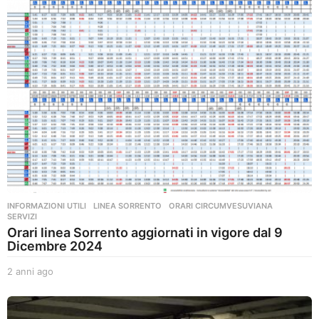
INFORMAZIONI UTILI
,
LINEA SORRENTO
,
ORARI CIRCUMVESUVIANA
,
SERVIZI
Orari linea Sorrento aggiornati in vigore dal 9
Dicembre 2024
2 anni ago
2
a
n
n