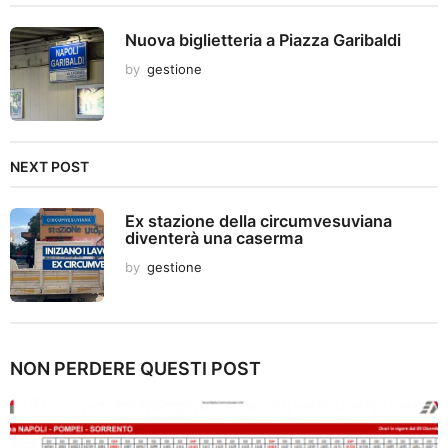
o
n
Nuova biglietteria a Piazza Garibaldi
by
gestione
NEXT POST
Ex stazione della circumvesuviana
diventerà una caserma
by
gestione
NON PERDERE QUESTI POST