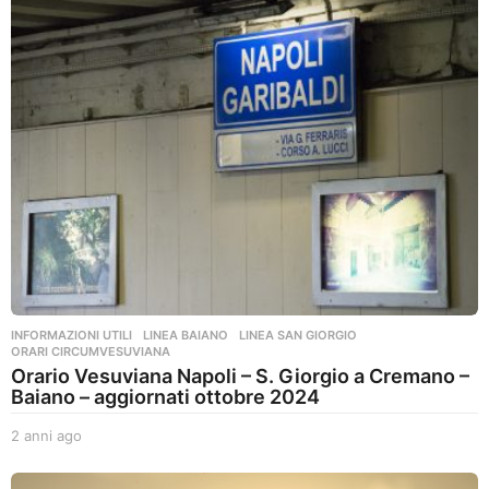
i
a
g
o
INFORMAZIONI UTILI
,
LINEA BAIANO
,
LINEA SAN GIORGIO
,
ORARI CIRCUMVESUVIANA
Orario Vesuviana Napoli – S. Giorgio a Cremano –
Baiano – aggiornati ottobre 2024
2 anni ago
2
a
n