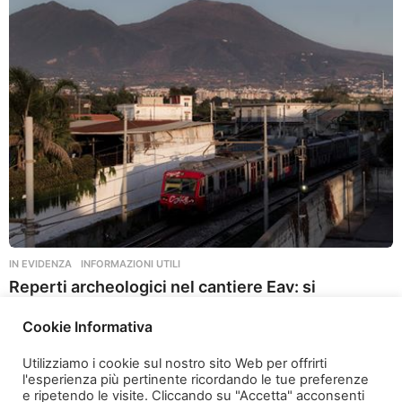
n
i
a
g
o
IN EVIDENZA
,
INFORMAZIONI UTILI
Reperti archeologici nel cantiere Eav: si
attendono i dettagli
Cookie Informativa
2 anni ago
2
a
Utilizziamo i cookie sul nostro sito Web per offrirti
n
l'esperienza più pertinente ricordando le tue preferenze
n
e ripetendo le visite. Cliccando su "Accetta" acconsenti