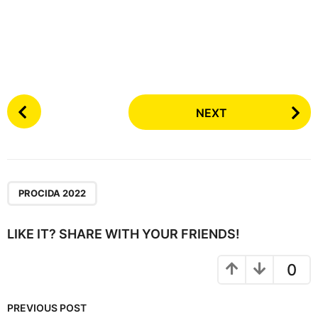
P
NEXT
o
s
t
P
a
PROCIDA 2022
g
i
LIKE IT? SHARE WITH YOUR FRIENDS!
n
a
0
t
i
PREVIOUS POST