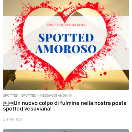
n
i
a
g
o
SPOTTED
,
SPOTTED - MESSAGGI ANONIMI
￼￼Un nuovo colpo di fulmine nella nostra posta
spotted vesuviana!
2 anni ago
2
a
n