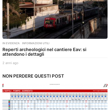
IN EVIDENZA
,
INFORMAZIONI UTILI
Reperti archeologici nel cantiere Eav: si
attendono i dettagli
2 anni ago
2
a
n
NON PERDERE QUESTI POST
n
i
a
g
o