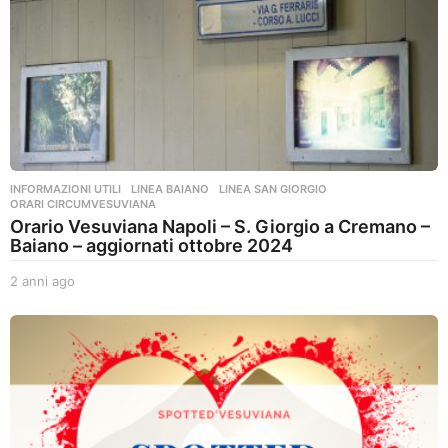
INFORMAZIONI UTILI
,
LINEA BAIANO
,
LINEA SAN GIORGIO
,
ORARI CIRCUMVESUVIANA
Orario Vesuviana Napoli – S. Giorgio a Cremano –
Baiano – aggiornati ottobre 2024
2 anni ago
2
a
n
n
i
a
g
o