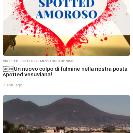
SPOTTED
,
SPOTTED - MESSAGGI ANONIMI
￼￼Un nuovo colpo di fulmine nella nostra posta
spotted vesuviana!
2 anni ago
2
a
n
n
i
a
g
o