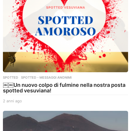
g
o
SPOTTED
,
SPOTTED - MESSAGGI ANONIMI
￼￼Un nuovo colpo di fulmine nella nostra posta
spotted vesuviana!
2 anni ago
2
a
n
n
i
a