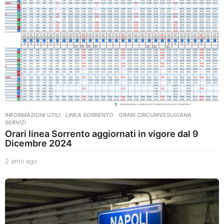
INFORMAZIONI UTILI
,
LINEA SORRENTO
,
ORARI CIRCUMVESUVIANA
,
SERVIZI
Orari linea Sorrento aggiornati in vigore dal 9
Dicembre 2024
2 anni ago
2
a
n
n
i
a
g