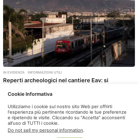
g
o
IN EVIDENZA
,
INFORMAZIONI UTILI
Reperti archeologici nel cantiere Eav: si
attendono i dettagli
Cookie Informativa
2 anni ago
2
a
Utilizziamo i cookie sul nostro sito Web per offrirti
n
l'esperienza più pertinente ricordando le tue preferenze
n
e ripetendo le visite. Cliccando su "Accetta" acconsenti
i
all'uso di TUTTI i cookie.
a
Do not sell my personal information
.
g
o