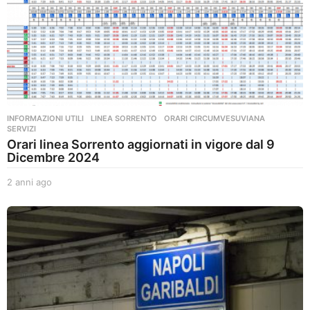
INFORMAZIONI UTILI
,
LINEA SORRENTO
,
ORARI CIRCUMVESUVIANA
,
SERVIZI
Orari linea Sorrento aggiornati in vigore dal 9
Dicembre 2024
2 anni ago
2
a
n
n
i
a
g
o