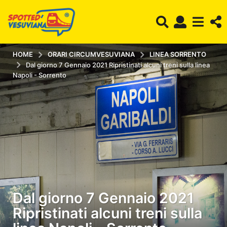
HOME
ORARI CIRCUMVESUVIANA
LINEA SORRENTO
Dal giorno 7 Gennaio 2021 Ripristinati alcuni treni sulla linea
Napoli - Sorrento
Dal giorno 7 Gennaio 2021
6
Ripristinati alcuni treni sulla
a