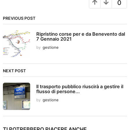
a
0
t
i
PREVIOUS POST
o
n
Ripristino corse per e da Benevento dal
7 Gennaio 2021
by
gestione
NEXT POST
Il trasporto pubblico riuscirà a gestire il
flusso di persone...
by
gestione
TI POTREBBERO PIACERE ANCHE