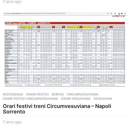
7 anni ago
6
a
n
n
i
a
g
o
IN EVIDENZA
,
ORARI FESTIVI
,
SERVIZI
CIRCUMVESUVIANA
,
ORARI FESTIVI CIRCUMVESUVIANA
,
ORARI VESUVIANA
,
VESUVIANA
Orari festivi treni Circumvesuviana – Napoli
Sorrento
7 anni ago
6
a