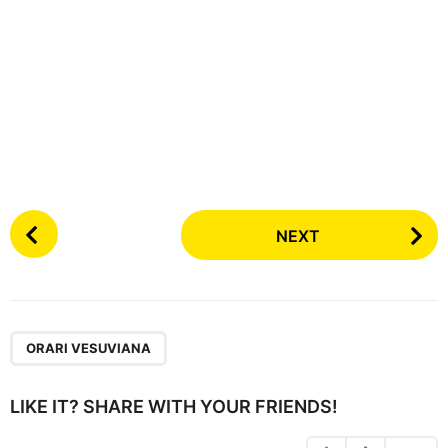
P
NEXT
o
s
t
P
a
ORARI VESUVIANA
g
i
LIKE IT? SHARE WITH YOUR FRIENDS!
n