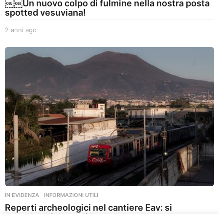
￼￼Un nuovo colpo di fulmine nella nostra posta
spotted vesuviana!
2 anni ago
2
a
n
n
i
a
g
o
IN EVIDENZA
,
INFORMAZIONI UTILI
Reperti archeologici nel cantiere Eav: si
attendono i dettagli