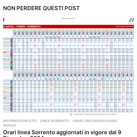
n
NON PERDERE QUESTI POST
n
i
a
g
o
INFORMAZIONI UTILI
,
LINEA SORRENTO
,
ORARI CIRCUMVESUVIANA
,
SERVIZI
Orari linea Sorrento aggiornati in vigore dal 9