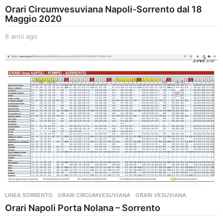
Orari Circumvesuviana Napoli-Sorrento dal 18
Maggio 2020
6 anni ago
6
a
n
n
i
a
g
o
LINEA SORRENTO
,
ORARI CIRCUMVESUVIANA
ORARI VESUVIANA
Orari Napoli Porta Nolana – Sorrento