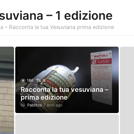
suviana – 1 edizione
a – Racconta la tua Vesuviana prima edizione
186
0
Racconta la tua vesuviana –
prima edizione
by
Pablitos
7 anni ago
7
a
n
n
i
a