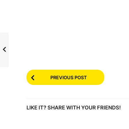
P
PREVIOUS POST
o
s
t
LIKE IT? SHARE WITH YOUR FRIENDS!
P