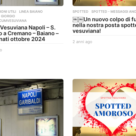
ONI UTILI
,
LINEA BAIANO
,
SPOTTED
,
SPOTTED - MESSAGGI ANO
 GIORGIO
,
￼￼Un nuovo colpo di f
RCUMVESUVIANA
nella nostra posta spot
 Vesuviana Napoli – S.
vesuviana!
o a Cremano – Baiano –
nati ottobre 2024
2 anni ago
2
a
o
2
n
a
n
n
i
n
a
i
g
a
o
g
o