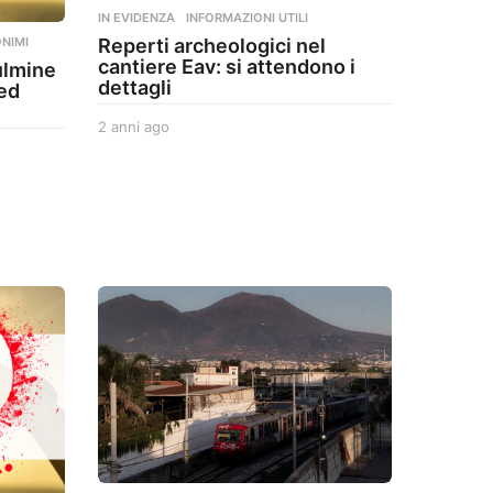
IN EVIDENZA
,
INFORMAZIONI UTILI
Reperti archeologici nel
NIMI
cantiere Eav: si attendono i
ulmine
dettagli
ted
2 anni ago
2
a
n
n
i
a
g
o