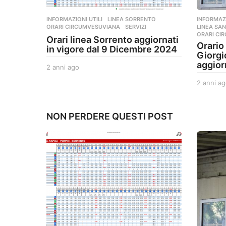
INFORMAZIONI UTILI
,
LINEA SORRENTO
,
INFORMAZI
ORARI CIRCUMVESUVIANA
,
SERVIZI
LINEA SAN
ORARI CI
Orari linea Sorrento aggiornati
Orario
in vigore dal 9 Dicembre 2024
Giorgi
aggior
2 anni ago
2
a
2 anni ag
n
n
i
a
NON PERDERE QUESTI POST
g
o