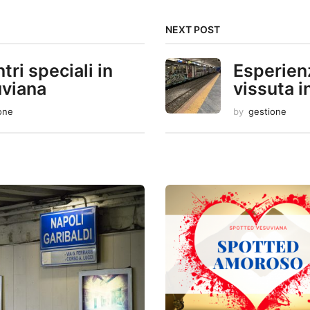
NEXT POST
tri speciali in
Esperienz
viana
vissuta i
one
by
gestione