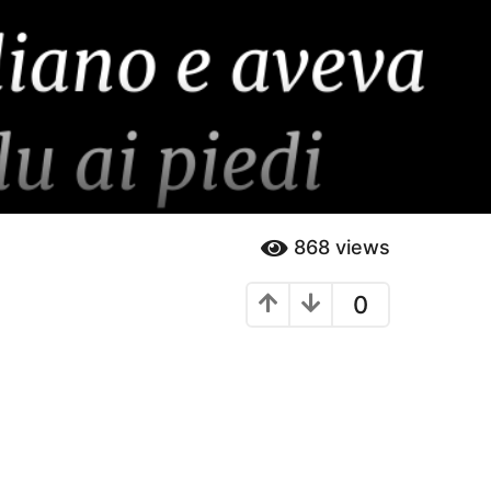
868
views
0