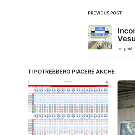
a
g
PREVIOUS POST
i
Incon
n
Vesu
a
by
gesti
t
TI POTREBBERO PIACERE ANCHE
i
o
n