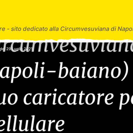
e - sito dedicato alla Circumvesuviana di Napol
del 29 Luglio 2021