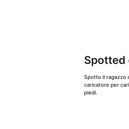
n
i
a
g
o
Spotted 
Spotto il ragazzo 
caricatore per car
piedi.