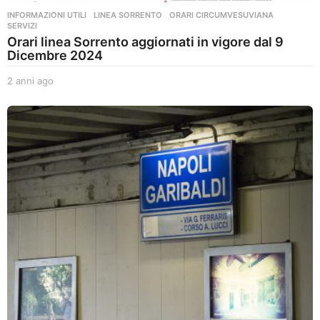
INFORMAZIONI UTILI
,
LINEA SORRENTO
,
ORARI CIRCUMVESUVIANA
,
SERVIZI
Orari linea Sorrento aggiornati in vigore dal 9
Dicembre 2024
2 anni ago
2
a
n
n
i
a
g
o