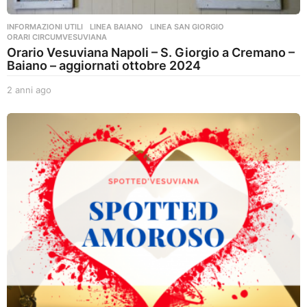
INFORMAZIONI UTILI
,
LINEA BAIANO
,
LINEA SAN GIORGIO
,
ORARI CIRCUMVESUVIANA
Orario Vesuviana Napoli – S. Giorgio a Cremano –
Baiano – aggiornati ottobre 2024
2 anni ago
2
a
n
n
i
a
g
o