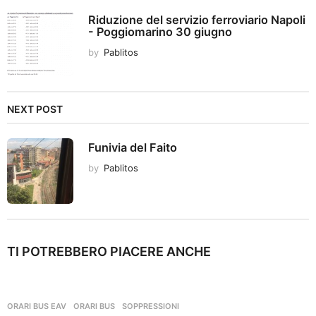
n
Riduzione del servizio ferroviario Napoli
- Poggiomarino 30 giugno
by
Pablitos
NEXT POST
Funivia del Faito
by
Pablitos
TI POTREBBERO PIACERE ANCHE
ORARI BUS EAV
ORARI BUS
,
SOPPRESSIONI