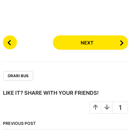
P
NEXT
o
s
t
P
a
ORARI BUS
g
i
LIKE IT? SHARE WITH YOUR FRIENDS!
n
a
1
t
i
PREVIOUS POST
o