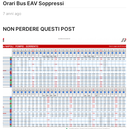
Orari Bus EAV Soppressi
7 anni ago
7
a
n
NON PERDERE QUESTI POST
n
i
a
g
o