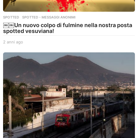
SPOTTED
,
SPOTTED - MESSAGGI ANONIMI
￼￼Un nuovo colpo di fulmine nella nostra posta
spotted vesuviana!
2 anni ago
2
a
n
n
i
a
g
o